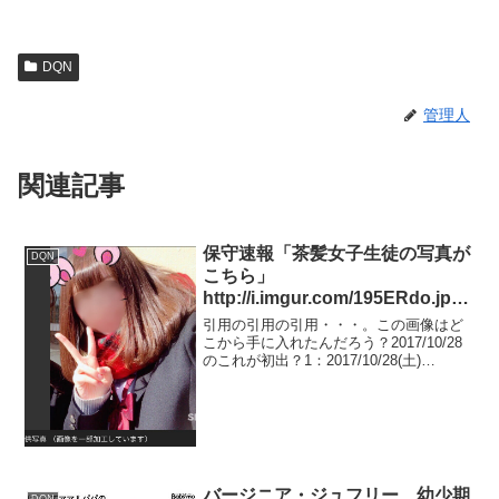
DQN
管理人
関連記事
保守速報「茶髪女子生徒の写真が
DQN
こちら」
http://i.imgur.com/195ERdo.jpg
を日付を遡って探した。たぶん
引用の引用の引用・・・。この画像はど
ID:qHoQd7hAの人が
こから手に入れたんだろう？2017/10/28
のこれが初出？1：2017/10/28(土)
「2017/10/28(土) 19:20:37.56」
19:20:37.56 ID:qHoQd7hA「茶髪で生まれ
に初めてこの写真を引用したので
てきた私が、普通じゃないと言われてい
は？
るように感じて。...
バージニア・ジュフリー 幼少期
DQN