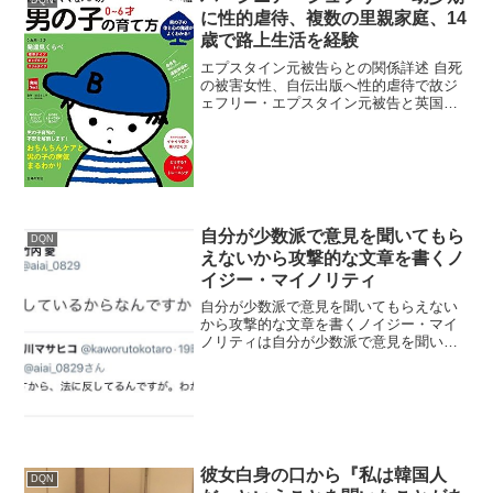
に性的虐待、複数の里親家庭、14
歳で路上生活を経験
エプスタイン元被告らとの関係詳述 自死
の被害女性、自伝出版へ性的虐待で故ジ
ェフリー・エプスタイン元被告と英国の
アンドルー王子を告発したバージニア・
ジュフリーさんの自伝が、2025年10月21
日にクノッフ社から出版されることが明
らかになった。...
自分が少数派で意見を聞いてもら
DQN
えないから攻撃的な文章を書くノ
イジー・マイノリティ
自分が少数派で意見を聞いてもらえない
から攻撃的な文章を書くノイジー・マイ
ノリティは自分が少数派で意見を聞いて
もらえないから攻撃的な文章を書く「ネ
トウヨ」「ワクワク」「壺」「ワク信」
「ウク信」など造語を作りたがる共産
党・NHKをぶっ壊す党・れ...
彼女白身の口から『私は韓国人
DQN