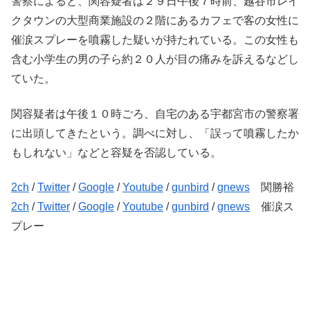
警察によると、関容疑者は２９日午後７時前、越谷市レイ
クタウンの大型商業施設の２階にあるカフェで客の女性に
催涙スプレーを噴霧した疑いが持たれている。この女性も
含む小学生の男の子ら約２０人が目の痛みを訴えるなどし
ていた。
関容疑者は午後１０時ごろ、自宅のある宇都宮市の警察署
に出頭してきたという。調べに対し、「誤って噴霧したか
もしれない」などと容疑を否認している。
2ch
/
Twitter
/
Google
/
Youtube
/
gunbird
/
gnews
関勝裕
2ch
/
Twitter
/
Google
/
Youtube
/
gunbird
/
gnews
催涙ス
プレー