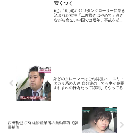
安くつく
((((；ﾟДﾟ))))ｶﾞｸﾌﾞﾙタンクローリーに巻き
込まれた女性「二度轢きはやめて」泣き
ながら命乞い中国では近年、事故を起こ
した運転手は、被害者が生きて入院する
と、高額な賠償金を請求されることか
ら、被害者を二度轢きし死亡させるとい
う事件...
殆どのクレーマーはごね得狙い ユスリ・
タカリ系の人達 自分達のしてる事が犯罪
すれすれの行為だって認識してやってる
西田哲也 (28) 経済産業省の自動車課で課
長補佐