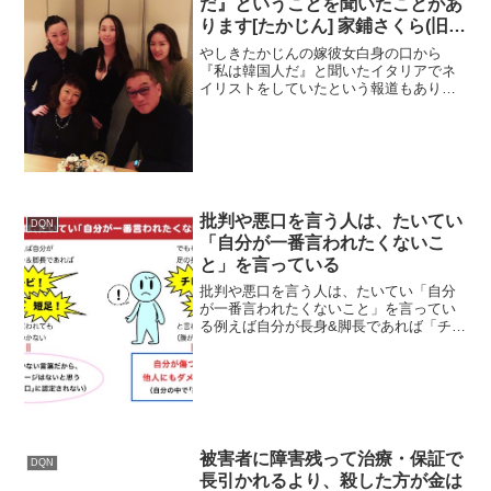
だ』ということを聞いたことがあ
ります[たかじん] 家鋪さくら(旧
姓：森田さくら)
やしきたかじんの嫁彼女白身の口から
『私は韓国人だ』と聞いたイタリアでネ
イリストをしていたという報道もあり、
国際色豊かな印象のS夫人。「彼女白身の
口から『私は韓国人だ』ということを聞
いたことがあります。普段は片言の日本
語 興奮してくると流暢な...
批判や悪口を言う人は、たいてい
DQN
「自分が一番言われたくないこ
と」を言っている
批判や悪口を言う人は、たいてい「自分
が一番言われたくないこと」を言ってい
る例えば自分が長身&脚長であれば「チ
ビ!」「短足!」と言われても傷つかない自
分が傷つかない言葉だから、他人にもダ
メージはないと思う(自分の中で「悪口」
に認定されない)で...
被害者に障害残って治療・保証で
DQN
長引かれるより、殺した方が金は