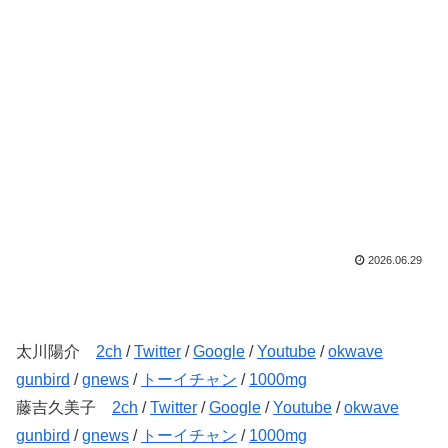
2026.06.29
太川陽介
2ch
/
Twitter
/
Google
/
Youtube
/
okwave
gunbird
/
gnews
/
トーイチャン
/
1000mg
藤吉久美子
2ch
/
Twitter
/
Google
/
Youtube
/
okwave
gunbird
/
gnews
/
トーイチャン
/
1000mg