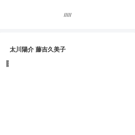
/////
太川陽介 藤吉久美子
アメリカ