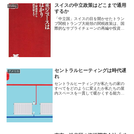
政権が20...
スイスの中立政策はどこまで通用
Money
するか
「中立国」スイスの目を開かせたトラン
プ関税トランプ大統領の関税政策は、国
際的なサプライチェーンの再編や投資の
地図の変化、従来の同盟関係への挑戦を
引き起こしています。この影響を受け
て、スイスでは自国の役割を見直す動き
が強まっており、不安も広が...
セントラルヒーティングは時代遅
アメリカ
れ
セントラルヒーティングが私たちの家の
すべてをどのように変えたか私たちの屋
内スペースを一貫して暖かくする能力
は、私たちの生活を変える—今、気候変
動は同様の激動を要求しています建築家
は、壁をノックしたり、壮大で革新的な
拡張を夢見たりするという考...