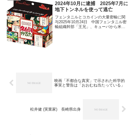
2024年10月に逮捕 2025年7月に
地下トンネルを使って逃亡
フェンタニルとコカインの大量密輸に関
与2025年10月24日 中国フェンタニル密
輸組織幹部「王兄」、キューバから米国
に身柄引き渡し この記事は、中国の麻薬
密輸組織幹部「王兄（Brother Wang）」
こと張志東容疑者が、キューバから米国
に...
映画「不都合な真実」で示された科学的
事実と警告は「おおむね当たっている」
松井健 (実業家) 長崎県出身