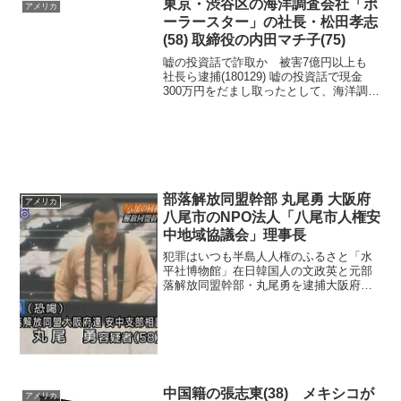
東京・渋谷区の海洋調査会社「ポ
アメリカ
ーラースター」の社長・松田孝志
(58) 取締役の内田マチ子(75)
嘘の投資話で詐取か 被害7億円以上も
社長ら逮捕(180129) 嘘の投資話で現金
300万円をだまし取ったとして、海洋調査
会社の社長ら2人が逮捕されました。被害
額は全国で7億円以上に上る可能性があり
ます。 詐欺の疑いで逮捕されたのは、東
京・...
部落解放同盟幹部 丸尾勇 大阪府
アメリカ
八尾市のNPO法人「八尾市人権安
中地域協議会」理事長
犯罪はいつも半島人人権のふるさと「水
平社博物館」在日韓国人の文政英と元部
落解放同盟幹部・丸尾勇を逮捕大阪府八
尾市の一般ごみ収集許可を得た清掃会社
２社の売却を持ちかけ現金２０００万円
をだまし取ったとして、大阪府警捜査４
課は２９日、職業不詳の丸...
中国籍の張志東(38) メキシコが
アメリカ