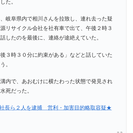
捕した。
後、岐阜県内で相川さんを拉致し、連れ去った疑
資源リサイクル会社を社有車で出て、午後２時３
電話したのを最後に、連絡が途絶えていた。
午後３時３０分に約束がある」などと話していた
いう。
側溝内で、あおむけに横たわった状態で発見され
は水死だった。
会社社長ら２人を逮捕 営利・加害目的略取容疑★