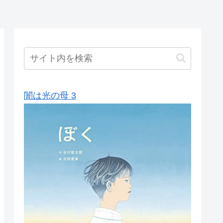
闇は光の母 3