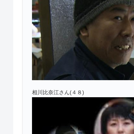
相川比奈江さん(４８)