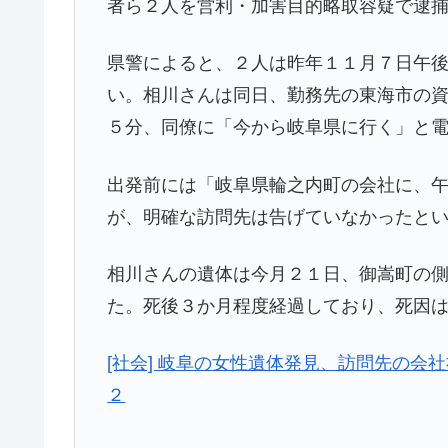
者ら２人を営利・加害目的略取容疑で逮
県警によると、２人は昨年１１月７日午
い。相川さんは同日、勤務先の東海市の
５分、同僚に「今から岐阜県に行く」と
出発前には「岐阜県輪之内町の会社に、
が、明確な訪問先は告げていなかったと
相川さんの遺体は今月２１日、御嵩町の
た。死後３か月程度経過しており、死因
[社会] 岐阜の女性遺体発見、訪問先の
２