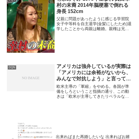
村の末裔 2014年脳梗塞で倒れる
身長 152cm
父親に問題があったように感じる学習院
女子中等科を自主退学(金髪にしたため)退
学したことから両親は離婚。親権は兄と
共に母が持つ兄は大学進学してから母に
暴力を振るうように兄が母を刺したため
精神病院に入院Twitter / Google / Yo...
アメリカは強弁しているが実際は
DQN
「アメリカには余裕がないから、
みんなで対抗しよう」と言ってい
るだけ
欧米主導の「軍縮」をやめる。各国が準
備をしろということ指摘の通り、この動
きは「欧米が主導してきたリベラルな理
想主義や、これまでの延長線上にある軍
縮・協調路線に見切りをつけ、各国が自
分の力で戦う（防衛する）準備をせよ」
というメッセージそのもの...
出来ればまた再婚したいな 出来ればお婿