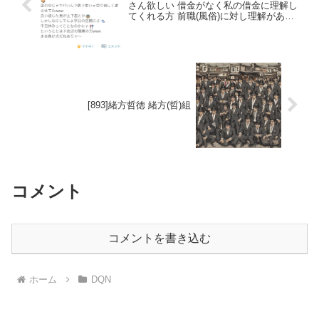
さん欲しい 借金がなく私の借金に理解し
てくれる方 前職(風俗)に対し理解がある
方
[893]緒方哲徳 緒方(哲)組
コメント
コメントを書き込む
ホーム
DQN