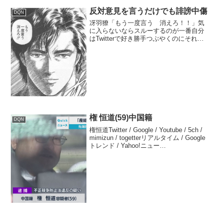
反対意見を言うだけでも誹謗中傷
DQN
冴羽獠「もう一度言う 消えろ！！」気
に入らないならスルーするのが一番自分
はTwitterで好き勝手つぶやくのにそれに
対して反対意見を言うだけでも誹謗中傷
だと言われかねない世の中になってるか
ら、気に入らないならスルーするのが一
番なのかもね。嫌...
権 恒道(59)中国籍
DQN
権恒道Twitter / Google / Youtube / 5ch /
mimizun / togetterリアルタイム / Google
トレンド / Yahoo!ニュー
ス / Wikipedia2023年06月19日 中国、日
本に「...