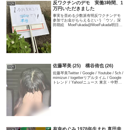
反ワクチンのデモ 実働3時間、1
DQN
万円いただきました
事実を歪める少数派有明反ワクチンデモ
参加でお金がもらえるという「ウソ」深
田萌絵 MoeFukada@MoeFukada明日の
有明デモ参加でお金がもらえるというツ
イートが出回っていますが、「ウソ」だ
という公式見解が主催者から出ていま
す。そうい...
佐藤琴美 (25) 構谷侑也 (26)
DQN
佐藤琴美Twitter / Google / Youtube / 5ch /
mimizun / togetterリアルタイム / Google
トレンド / Yahoo!ニュース 東京・中野区
タワマンで首刺される 死亡した男性は26
歳の公...
有奈めぐみ 1978年生まれ 真田幸
DQN