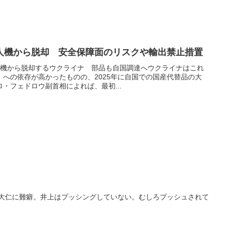
人機から脱却 安全保障面のリスクや輸出禁止措置
製無人機から脱却するウクライナ 部品も自国調達へウクライナはこれ
への依存が高かったものの、2025年に自国での国産代替品の大
・フェドロウ副首相によれば、最初...
上大仁に難癖。井上はプッシングしていない。むしろプッシュされて