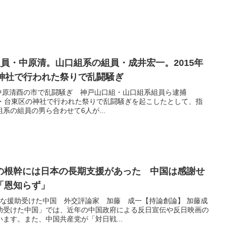
の組員・中原清。山口組系の組員・成井宏一。2015年
の神社で行われた祭りで乱闘騒ぎ
 中原清酉の市で乱闘騒ぎ 神戸山口組・山口組系組員ら逮捕
1月、東京・台東区の神社で行われた祭りで乱闘騒ぎを起こしたとして、指
系の組員の男ら合わせて6人が...
の根幹には日本の長期支援があった 中国は感謝せ
「恩知らず」
の莫大な援助受けた中国 外交評論家 加藤 成一【持論創論】 加藤成
助受けた中国」では、近年の中国政府による反日宣伝や反日映画の
ます。また、中国共産党が「対日戦...