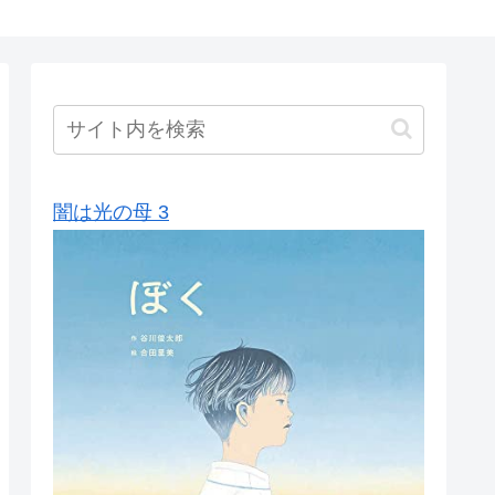
闇は光の母 3