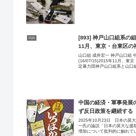
[893] 神戸山口組系
DQN
11月、東京・台東区
山口組 成井宏一 神戸山口組
(16/07/15)2015年1
定暴力団神戸山口組系と山口組
中国の経済・軍事発展
DQN
ず反日政策を継続する
2025年10月23日 日本
一氏の論説「日本の莫大な援
増加について批判的に触れてい