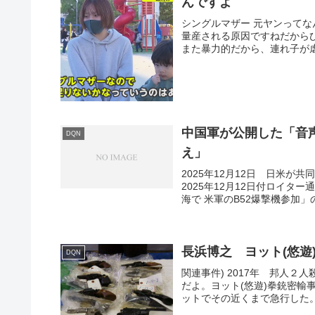
んですよ
シングルマザー 元ヤンって
量産される原因ですねだから
また暴力的だから、連れ子が虐
中国軍が公開した「音
DQN
え」
2025年12月12日 日米
2025年12月12日付ロイ
海で 米軍のB52爆撃機参加」
長浜博之 ヨット(悠遊
DQN
関連事件) 2017年 邦人２人
だよ。ヨット(悠遊)拳銃密
ットでその近くまで急行した。