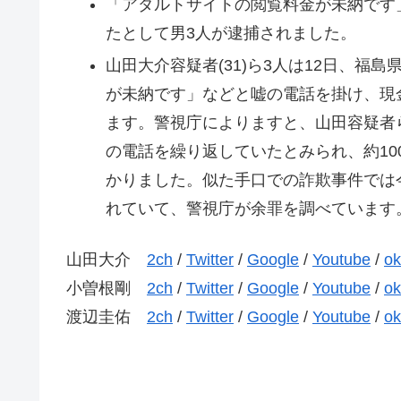
「アダルトサイトの閲覧料金が未納です
たとして男3人が逮捕されました。
山田大介容疑者(31)ら3人は12日、福
が未納です」などと嘘の電話を掛け、現
ます。警視庁によりますと、山田容疑者
の電話を繰り返していたとみられ、約10
かりました。似た手口での詐欺事件では今
れていて、警視庁が余罪を調べています
山田大介
2ch
/
Twitter
/
Google
/
Youtube
/
o
小曽根剛
2ch
/
Twitter
/
Google
/
Youtube
/
o
渡辺圭佑
2ch
/
Twitter
/
Google
/
Youtube
/
o