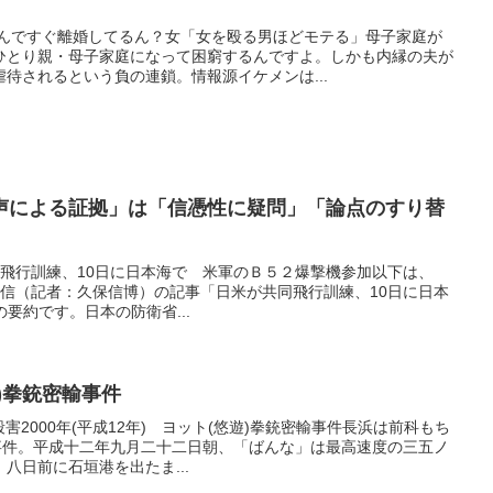
なんですぐ離婚してるん？女「女を殴る男ほどモテる」母子家庭が
ひとり親・母子家庭になって困窮するんですよ。しかも内縁の夫が
待されるという負の連鎖。情報源イケメンは...
声による証拠」は「信憑性に疑問」「論点のすり替
が共同飛行訓練、10日に日本海で 米軍のＢ５２爆撃機参加以下は、
ター通信（記者：久保信博）の記事「日米が共同飛行訓練、10日に日本
の要約です。日本の防衛省...
)拳銃密輸事件
殺害2000年(平成12年) ヨット(悠遊)拳銃密輸事件長浜は前科もち
輸事件。平成十二年九月二十二日朝、「ばんな」は最高速度の三五ノ
八日前に石垣港を出たま...