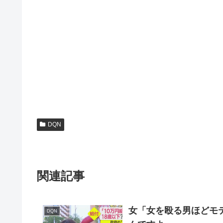
DQN
関連記事
女「女を殴る男ほどモ
DQN