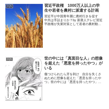
習近平政権 1000万人以上の学
DQN
生や若者を農村に派遣する計画
習近平が中国青年層に農村行きを促す
中共は手詰まりか？by 新唐人テレビ習近
平政権が失業対策として若者の農村動員
を再び推進。旧「上山下郷」政策の再来
と専門家は警鐘。国民の不満も拡大。習
近平政権が若者の農村動員を再び推進し
ている動きは、196...
世の中には「真面目な人」の想像
DQN
を超えた「悪意を持ったやつ」が
いる
傷つけられたら牙を剥け 自分を失くさ
ぬために想像を超えた「悪意を持ったや
つ」世の中には「悪意を持ったやつ」が
いる。真面目な人には想像できないと思
う。徹底的にサボるやつ如何にサボっ
て、給料をもらうかに腐心する。仕事を
押し付けるやつ頑張る人に仕...