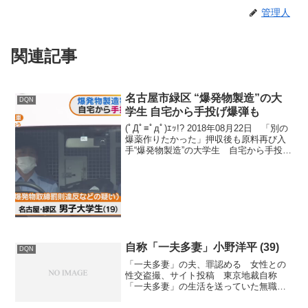
管理人
関連記事
名古屋市緑区 “爆発物製造”の大
DQN
学生 自宅から手投げ爆弾も
(ﾟДﾟ≡ﾟдﾟ)ｴｯ!? 2018年08月22日 「別の
爆薬作りたかった」押収後も原料再び入
手“爆発物製造”の大学生 自宅から手投げ
爆弾も…(2018/08/22 05:55) 殺傷能力があ
る爆発物を製造したなどとして逮捕され
た名古屋市の...
自称「一夫多妻」小野洋平 (39)
DQN
「一夫多妻」の夫、罪認める 女性との
性交盗撮、サイト投稿 東京地裁自称
「一夫多妻」の生活を送っていた無職の
小野洋平被告（39）が、妻ら2人と共謀し