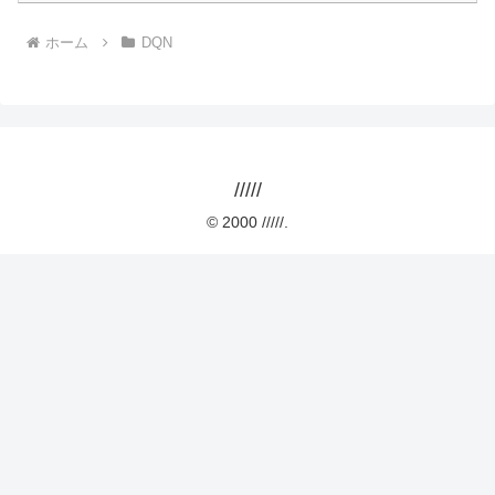
ホーム
DQN
/////
© 2000 /////.