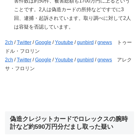
害件数は約50件、被害総額も1700万円に上るという
ことです。2人は偽造カードの所持などですでに3
回、逮捕・起訴されています。取り調べに対して2人
は容疑を否認しています。
2ch
/
Twitter
/
Google
/
Youtube
/
gunbird
/
gnews
トゥー
ドル・フロリン
2ch
/
Twitter
/
Google
/
Youtube
/
gunbird
/
gnews
アレク
サ・フロリン
偽造クレジットカードでロレックスの腕時
計など約590万円分だまし取った疑い