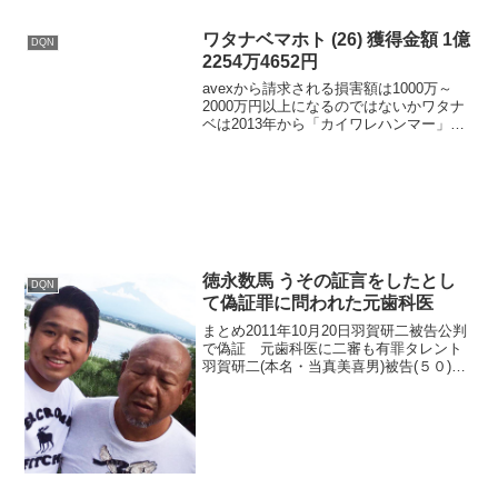
て女性との性交を盗撮し、動画をインタ
ーネット上に投稿した事件について、東
京地裁での初公判の様子...
ワタナベマホト (26) 獲得金額 1億
DQN
2254万4652円
avexから請求される損害額は1000万～
2000万円以上になるのではないかワタナ
ベは2013年から「カイワレハンマー」と
いうユニットに所属し、音楽活動を行っ
ている。2016年まではインディーズレー
ベルからの楽曲を発売していたが、2019
年...
徳永数馬 うその証言をしたとし
DQN
て偽証罪に問われた元歯科医
まとめ2011年10月20日羽賀研二被告公判
で偽証 元歯科医に二審も有罪タレント
羽賀研二(本名・当真美喜男)被告(５０)ら
が詐欺罪などに問われた未公開株売買事
件の公判でうその証言をしたとして偽証
罪に問われた元歯科医徳永数馬被告(５０)
の控訴...