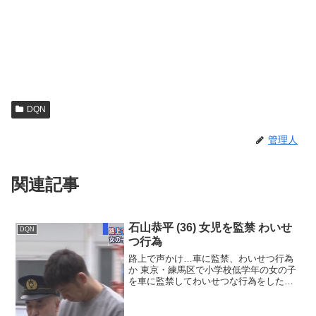
DQN
管理人
関連記事
石山恭平 (36) 女児を監禁 わいせ
DQN
つ行為
路上で声かけ…車に監禁、わいせつ行為
か 東京・練馬区で小学校低学年の女の子
を車に監禁してわいせつな行為をしたな
どとして、36歳の男が逮捕されました。
石山恭平容疑者は先月、練馬区の路上で
小学校低学年の女の子に声を掛けて車に