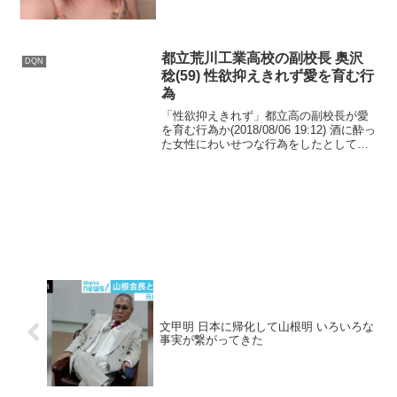
都立荒川工業高校の副校長 奥沢
DQN
稔(59) 性欲抑えきれず愛を育む行
為
「性欲抑えきれず」都立高の副校長が愛
を育む行為か(2018/08/06 19:12) 酒に酔っ
た女性にわいせつな行為をしたとして、
都立高校の59歳の副校長が逮捕されまし
た。 東京都立荒川工業高校の副校長・奥
沢稔容疑者は今年05月、埼玉県八潮...
文甲明 日本に帰化して山根明 いろいろな
事実が繋がってきた