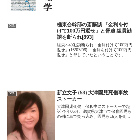
投資が促進され、市場の自由化が進むた
め、持続的な経済成長が期...
極東会幹部の斎藤誠 「金利を付
DQN
けて100万円返せ」と脅迫 組員勧
誘を断られ[893]
組員への勧誘断られ「金利付けて100万円
返せ」(16/07/06) 「金利を付けて100万円
返せ」と脅していたということです。 指
定暴力団極東会幹部の斎藤誠容疑者(57)は
6月、知人の41歳の男性から100万円を恐
喝しようとした疑いが持たれ...
新立文子 (53) 大津園児死傷事故
DQN
ストーカー
大津園児死傷 保釈中にストーカーで起
訴 今年05月、滋賀県大津市で保育園児ら
の列に車で突っ込み、園児ら16人を死傷
させた罪などに問われている新立文子被
告(53)は、保釈中に出会い系サイトで知り
合った男性(49)にストーカー行為を行った
として...