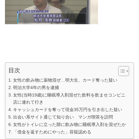
目次
女性の飲み物に薬物混ぜ…明大生、カード奪った疑い
明治大学4年の男を逮捕
女性(当時19歳)に睡眠導入剤混ぜた飲料を飲ませコンビニ
店に連れて行き
キャッシュカードを奪って現金35万円を引き出した疑い
出会い系サイト通じて知り合い マンガ喫茶を訪問
女性がトイレに立った隙に飲み物に睡眠導入剤を混ぜたか
「借金を返すためにやった」容疑認める