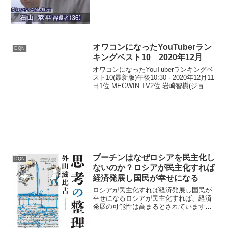
乗せ、監禁したうえ...
オワコンになったYouTuberラン
DQN
キングベスト10 2020年12月
オワコンになったYouTuberランキングベ
スト10(最新版)午後10:30 · 2020年12月11
日1位 MEGWIN TV2位 岩崎智樹(ジョン
レノ)3位 マックスむらい4位 マスオ5位
水溜りボンド6位 木下ゆうか7位 アバンテ
ィー...
プーチンはなぜロシアを民主化し
DQN
ないのか？ロシアが民主化すれば
経済発展し国民が幸せになる
ロシアが民主化すれば経済発展し国民が
幸せになるロシアが民主化すれば、経済
発展の可能性は高まるとされています。
民主化によって政治の透明性や法の支配
が確立されると、外国からの技術支援や