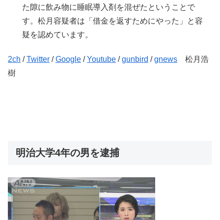
た隙に飲み物に睡眠導入剤を混ぜたということで
す。松月容疑者は「借金を返すためにやった」と容
疑を認めています。
2ch
/
Twitter
/
Google
/
Youtube
/
gunbird
/
gnews
松月浩
樹
明治大学4年の男を逮捕