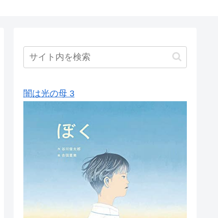
闇は光の母 3