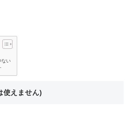
少ない
す
プは使えません)