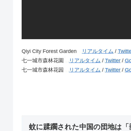
Qiyi City Forest Garden
リアルタイム
/
Twitt
七一城市森林花園
リアルタイム
/
Twitter
/
Go
七一城市森林花园
リアルタイム
/
Twitter
/
Go
蚊に蹂躙された中国の団地は「