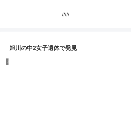
/////
旭川の中2女子遺体で発見
旭川市14歳いじめ殺人事件