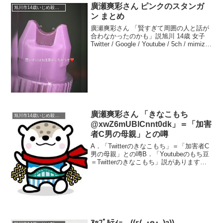
廣瀬爽彩さん ピンクのスタンガ
旭川市14歳いじめ殺人事件
ン まとめ
廣瀬爽彩さん 「賢すぎて周囲の人と話が
合わなかったのかも」説旭川 14歳 女子
Twitter / Google / Youtube / 5ch / mimizu
n / togetterリアルタイム / Google トレン
ド / Yahoo...
廣瀬爽彩さん 「きなこもち
旭川市14歳いじめ殺人事件
@xwZ6mUBlCnnt0dk」＝「加害
者C男の母親」との噂
A．「Twitterのきなこもち」＝「加害者C
男の母親」との噂B．「Youtubeのもち豆
＝Twitterのきなこもち」説があります。
まとめると、Youtubeのもち豆＝Twitterの
きなこもち＝「加害者C男の母親」です。
ツイッターで遺族...
ｱｯﾌﾟﾙﾃｨｰ。((ε(｡･ө･｡)з))