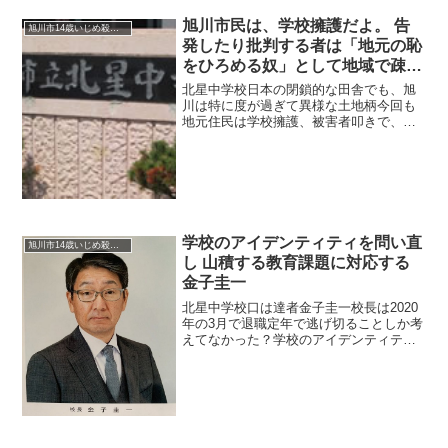
旭川市民は、学校擁護だよ。 告
旭川市14歳いじめ殺人事件
発したり批判する者は「地元の恥
をひろめる奴」として地域で疎外
される。いつものパターン
北星中学校日本の閉鎖的な田舎でも、旭
川は特に度が過ぎて異様な土地柄今回も
地元住民は学校擁護、被害者叩きで、批
判したやつは村八分になりそうな勢い。
町会長たちが集まって学校擁護の署名運
動とかいろいろ考えてる。市役所も他の
行政機関も所詮土地の連中...
学校のアイデンティティを問い直
旭川市14歳いじめ殺人事件
し 山積する教育課題に対応する
金子圭一
北星中学校口は達者金子圭一校長は2020
年の3月で退職定年で逃げ切ることしか考
えてなかった？学校のアイデンティティ
を問い直し， 山積する教育課題に対応す
る令和元年07月4日発行 道中だより 第
367号(7)旭川市立北星中学校 金子圭一1
は...