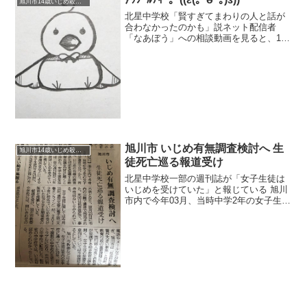
旭川市14歳いじめ殺人事件
北星中学校「賢すぎてまわりの人と話が
合わなかったのかも」説ネット配信者
「なあぼう」への相談動画を見ると、14
歳とは思えないほど知的で大人びた感じ
を受けました。5chで紹介されていたので
視聴しましたが、1度目はデマだと思い見
るのをやめたほどで...
旭川市 いじめ有無調査検討へ 生
旭川市14歳いじめ殺人事件
徒死亡巡る報道受け
北星中学校一部の週刊誌が「女子生徒は
いじめを受けていた」と報じている 旭川
市内で今年03月、当時中学2年の女子生徒
が遺体で見つかり、同市は、いじめの有
無の調査を含めた対応を協議する総合教
育会議を22日に開くことを決めた。女子
生徒を巡っては一...