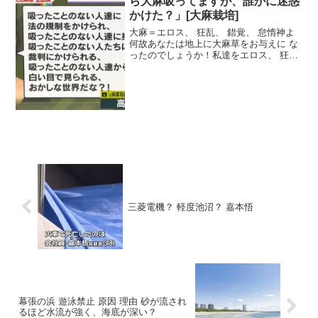
ら大麻吸ってますが、誰かに迷惑
かけた？」[大麻栽培]
大麻＝エロス、 狂乱、 錯覚、 怠惰神よ
何故あなたは地上に大麻草をお与えに な
ったのでしょうか！私達をエロス、 狂
乱、 錯覚、 怠惰に陥らせる ためなので
しょうか？植物を育て、分かち合い、そ
れを手にするこ とが如何なる罪か教え給
え！大麻を吸...
三菱電機？ 軽度池沼？ 嘉本悟
幕張の浜 遊泳禁止 原因 理由 砂が流され
るほど水流が強く、海底が深い？