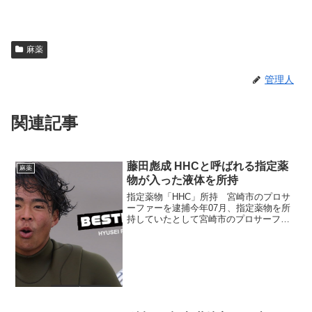
麻薬
管理人
関連記事
藤田彪成 HHCと呼ばれる指定薬
麻薬
物が入った液体を所持
指定薬物「HHC」所持 宮崎市のプロサ
ーファーを逮捕今年07月、指定薬物を所
持していたとして宮崎市のプロサーファ
ーの男が、逮捕されました。医薬品医療
機器法違反の疑いで逮捕されたのは、宮
崎市熊野のプロサーファー、藤田彪成容
疑者(21)歳です。...