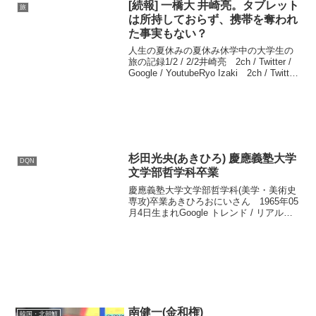
[続報] 一橋大 井崎亮。タブレット
旅
は所持しておらず、携帯を奪われ
た事実もない？
人生の夏休みの夏休み休学中の大学生の
旅の記録1/2 / 2/2井崎亮 2ch / Twitter /
Google / YoutubeRyo Izaki 2ch / Twitter
/ Google / Youtube所持・不所持で情報が
別...
杉田光央(あきひろ) 慶應義塾大学
DQN
文学部哲学科卒業
慶應義塾大学文学部哲学科(美学・美術史
専攻)卒業あきひろおにいさん 1965年05
月4日生まれGoogle トレンド / リアルタ
イム / Twitter / Google / Youtube1989年、
舞台デビュー1989年、慶應義塾大学...
南健一(金和権)
韓国・北朝鮮