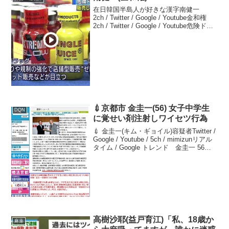
在日韓国半島人が好きな漢字南健一
2ch / Twitter / Google / Youtube金和権
2ch / Twitter / Google / Youtube危険ドラ
ッグ「ラッシュ」密輸容疑 米国から1.6
キロ「ラッシュ」と呼ば...
💉京都市 金圭一(56) 女子中学生
DQN
に覚せい剤注射しワイセツ行為
💉 金圭一(キム・ギョイル)容疑者Twitter /
Google / Youtube / 5ch / mimizunリアル
タイム / Google トレンド 金圭一 56京
都市南区東九条上御霊町女子中学生に覚
せい剤注射しワイセツ行為会社役...
高樹沙耶(益戸育江)「私、18歳か
麻薬