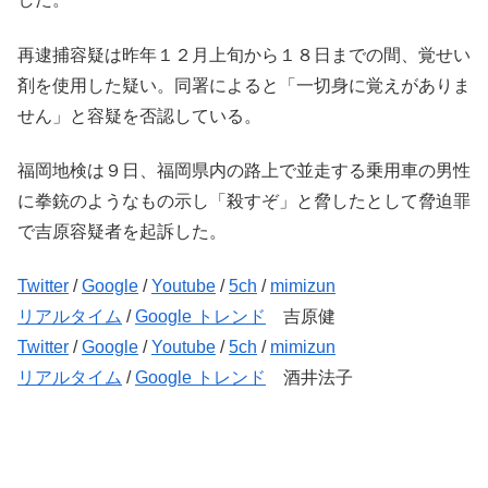
再逮捕容疑は昨年１２月上旬から１８日までの間、覚せい
剤を使用した疑い。同署によると「一切身に覚えがありま
せん」と容疑を否認している。
福岡地検は９日、福岡県内の路上で並走する乗用車の男性
に拳銃のようなもの示し「殺すぞ」と脅したとして脅迫罪
で吉原容疑者を起訴した。
Twitter
/
Google
/
Youtube
/
5ch
/
mimizun
リアルタイム
/
Google トレンド
吉原健
Twitter
/
Google
/
Youtube
/
5ch
/
mimizun
リアルタイム
/
Google トレンド
酒井法子