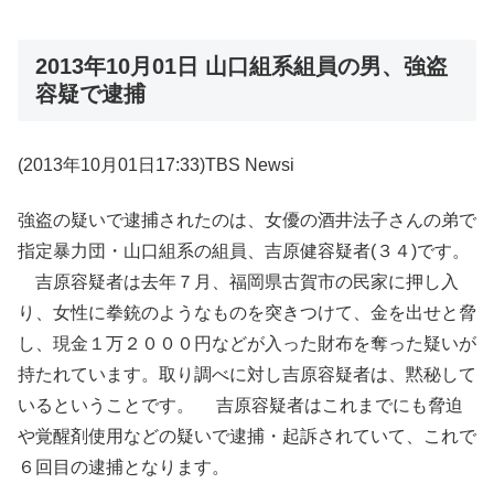
2013年10月01日 山口組系組員の男、強盗
容疑で逮捕
(2013年10月01日17:33)TBS Newsi
強盗の疑いで逮捕されたのは、女優の酒井法子さんの弟で
指定暴力団・山口組系の組員、吉原健容疑者(３４)です。
吉原容疑者は去年７月、福岡県古賀市の民家に押し入
り、女性に拳銃のようなものを突きつけて、金を出せと脅
し、現金１万２０００円などが入った財布を奪った疑いが
持たれています。取り調べに対し吉原容疑者は、黙秘して
いるということです。 吉原容疑者はこれまでにも脅迫
や覚醒剤使用などの疑いで逮捕・起訴されていて、これで
６回目の逮捕となります。