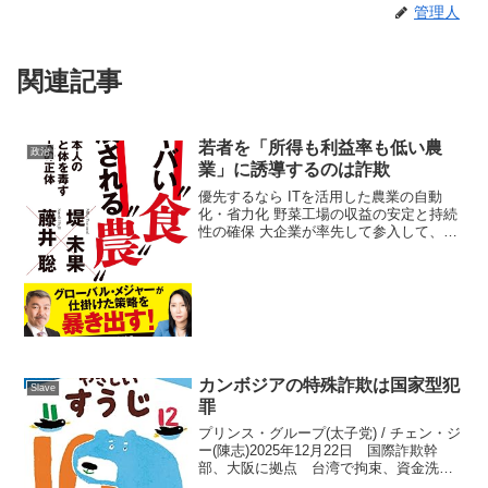
管理人
関連記事
若者を「所得も利益率も低い農
政治
業」に誘導するのは詐欺
優先するなら ITを活用した農業の自動
化・省力化 野菜工場の収益の安定と持続
性の確保 大企業が率先して参入して、農
産物の安定供給を目指す その上で、若者
の就職を誘導農業を「魅力的な産業にす
る」事が先提示された4つの優先順位は、
感情論や精神論...
カンボジアの特殊詐欺は国家型犯
Slave
罪
プリンス・グループ(太子党) / チェン・ジ
ー(陳志)2025年12月22日 国際詐欺幹
部、大阪に拠点 台湾で拘束、資金洗浄
疑い国際詐欺組織「プリンス・ホールデ