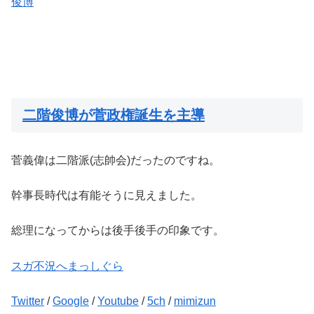
俊博
二階俊博が菅政権誕生を主導
菅義偉は二階派(志帥会)だったのですね。
幹事長時代は有能そうに見えました。
総理になってからは後手後手の印象です。
スガ不況へまっしぐら
Twitter
/
Google
/
Youtube
/
5ch
/
mimizun