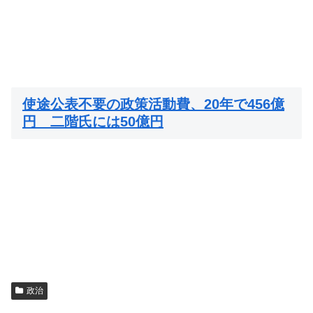
使途公表不要の政策活動費、20年で456億
円 二階氏には50億円
政治