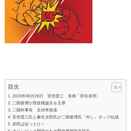
目次
2020年08月28日 安倍晋三 首相「辞任表明」
二階俊博が菅政権誕生を主導
二階幹事長 支持率急落
安倍晋三氏と麻生太郎氏が二階俊博氏「外し」タッグ結成
庶民は従っとけ！