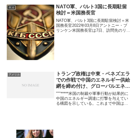
ュースです。以下に要点をまとめます。
米国が台湾に対して総額111億ドル（約
NATO軍、バルト3国に長期駐留
政治
1.7兆円）規...
検討＝米国務長官
NATO軍、バルト3国に長期駐留検討＝米
国務長官2022年03月8日アントニー・ブ
リンケン米国務長官は7日、訪問先のリト
アニアで、北大西洋条約機構(NATO)軍が
バルト地域での長期的な駐留について検
討していることを明らかにした。ロシア
による...
トランプ政権は中東・ベネズエラ
アメリカ
での作戦で中国のエネルギー供給
網を締め付け、グローバルエネル
ギー支配を拡大
"""*****米国の制裁や軍事行動が結果的に
中国のエネルギー調達に打撃を与えてい
る構図を示している。これまで中国は、
制裁下のベネズエラやイラン、ロシアか
ら割安な原油を確保することで経済的優
位を保ってきたが、紛争や政策変更によ
りその仕組みが...