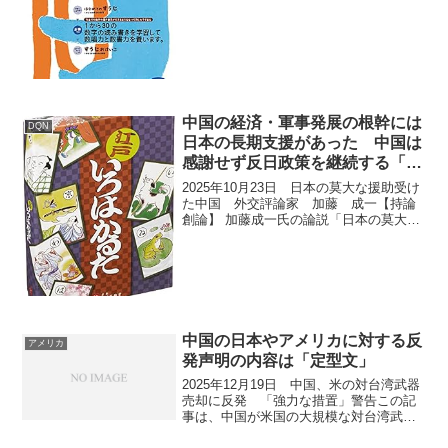
ィング・グループ」の幹部、王イク棠容
疑者が台湾で資金洗浄容疑で拘束され
た。大阪市...
中国の経済・軍事発展の根幹には
DQN
日本の長期支援があった 中国は
感謝せず反日政策を継続する「恩
知らず」
2025年10月23日 日本の莫大な援助受け
た中国 外交評論家 加藤 成一【持論
創論】 加藤成一氏の論説「日本の莫大な
援助受けた中国」では、近年の中国政府
による反日宣伝や反日映画の増加につい
て批判的に触れています。また、中国共
産党が「対日戦...
中国の日本やアメリカに対する反
アメリカ
発声明の内容は「定型文」
2025年12月19日 中国、米の対台湾武器
売却に反発 「強力な措置」警告この記
事は、中国が米国の大規模な対台湾武器
売却計画に対して強く反発したというニ