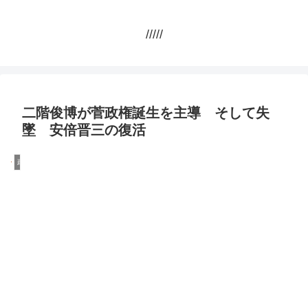
/////
二階俊博が菅政権誕生を主導 そして失
墜 安倍晋三の復活
政治