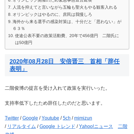
オリンピック開催のため緊急事態宣言延長
人流を抑えてと言いながら五輪も聖火もやる観客入れる
オリンピックはやるのに、庶民は我慢しろ
海外から来る選手の感染対策は、十分だと「思わない」が
６３％
使途公表不要の政策活動費、20年で456億円 二階氏に
は50億円
2020年08月28日 安倍晋三 首相「辞任
表明」
二階俊博の提言を受け入れて政策を実行いった。
支持率低下したため辞任したのだと思います。
Twitter
/
Google
/
Youtube
/
5ch
/
mimizun
/
リアルタイム
/
Google トレンド
/
Yahoo!ニュース
二階