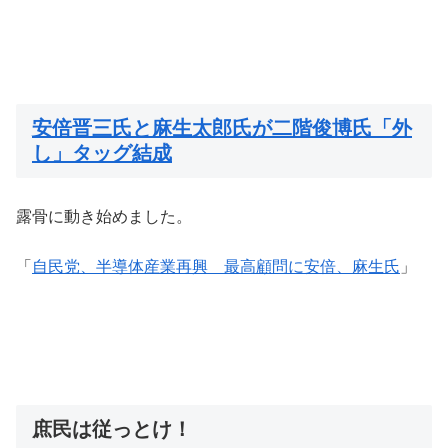
安倍晋三氏と麻生太郎氏が二階俊博氏「外
し」タッグ結成
露骨に動き始めました。
「
自民党、半導体産業再興 最高顧問に安倍、麻生氏
」
庶民は従っとけ！