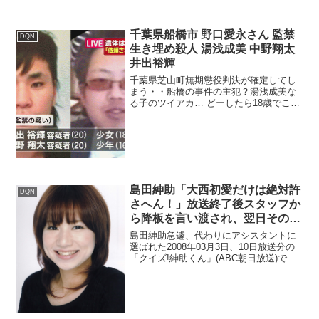
千葉県船橋市 野口愛永さん 監禁
DQN
生き埋め殺人 湯浅成美 中野翔太
井出裕輝
千葉県芝山町無期懲役判決が確定してし
まう・・船橋の事件の主犯？湯浅成美な
る子のツイアカ… どーしたら18歳でここ
まで荒めるのか…親も子がこんな殺され
方して失うなんてやりきれないな去年４
月、千葉県芝山町で、１８歳の少女から
金品を奪い、畑に埋め...
島田紳助「大西初愛だけは絶対許
DQN
さへん！」放送終了後スタッフか
ら降板を言い渡され、翌日そのま
ま芸能界を引退
島田紳助急遽、代わりにアシスタントに
選ばれた2008年03月3日、10日放送分の
「クイズ!紳助くん」(ABC朝日放送)で、
アシスタントの大沢あかねが体調不良の
ため、急遽、代わりにアシスタントに選
ばれた。当時、本人は『アシスタントに
なるのが夢...