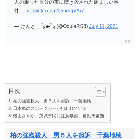
人の乗った自分の車に轢き殺された痛ましい事
件…
pic.twitter.com/o5hrnqVAr7
— けんとこ⁽⁽₍₍🍣⁾⁾₎₎ (@OdulaRS8)
July 11, 2021
目次
柏の強盗殺人 男５人を起訴 千葉地検
日本車のスポーツカーが狙われている
磯山さやか、茨城県民に注意喚起…自動車盗難
柏の強盗殺人 男５人を起訴 千葉地検