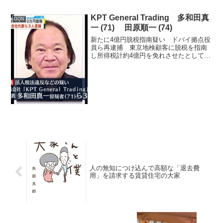
KPT General Trading 多和田真
DQN
一 (71) 田原順一 (74)
新たに4億円脱税指南疑い ドバイ拠点役
員ら再逮捕 東京地検顧客に脱税を指南
し所得税計約4億円を免れさせたとして、
東京地検特捜部は8日、所得税法違反容疑
で「KPT General Trading」役員、多
和田真一容疑者(72)ら2人を再逮捕し...
人の無知につけ込んで高額な「退去費
用」を請求する賃貸住宅の大家