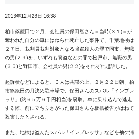
2013年12月28日 16:38
柏市篠籠田で２月、会社員の保田智さん＝当時(３１)＝が
奪われた自分の車にはねられ死亡した事件で、千葉地検は
２７日、裁判員裁判対象となる強盗殺人の罪で同市、無職
の男(２９)を、いずれも窃盗などの罪で松戸市、無職の男
(３５)と野田市、会社員の男(２２)をそれぞれ起訴した。
起訴状などによると、３人は共謀の上、２月２２日朝、柏
市篠籠田の月決め駐車場で、保田さんのスバル「インプレ
ッサ」(約６５万６千円相当)を窃取。車に乗り込んで逃走
する際、前に立ちふさがった保田さんを板橋被告がはねて
殺害したとされる。
また、地検は盗んだスバル「インプレッサ」などを袖ケ浦