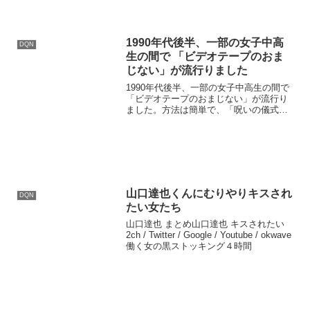
動すると一緒に移動してく...
1990年代後半、一部の女子中高
DQN
生の間で 「ビデオテープのおま
じない」が流行りました
1990年代後半、一部の女子中高生の間で
「ビデオテープのおまじない」が流行り
ました。方法は簡単で、「呪いの儀式を
録画したビデオテープを切り取って、 嫌
いな人のポケットにこっそり隠しておく
と、その人は不幸になる」というもの で
す。 「呪いの...
山口達也くんにむりやりキスされ
DQN
たい女たち
山口達也 まとめ山口達也 キスされたい
2ch / Twitter / Google / Youtube / okwave
働く女の黒ストッキング４時間