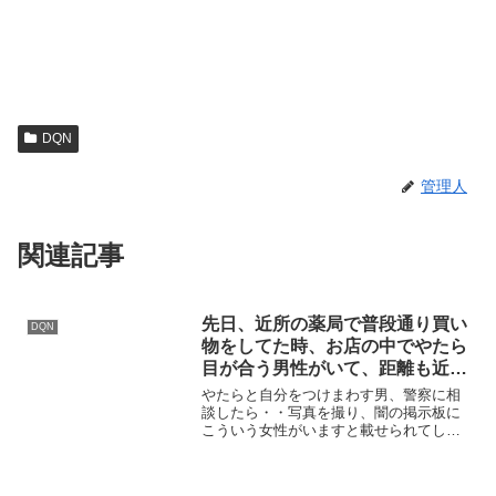
DQN
管理人
関連記事
先日、近所の薬局で普段通り買い
DQN
物をしてた時、お店の中でやたら
目が合う男性がいて、距離も近い
し、陳列棚の列移動すると一緒に
やたらと自分をつけまわす男、警察に相
移動してくるし・・・ 静岡女性
談したら・・写真を撮り、闇の掲示板に
こういう女性がいますと載せられてしま
遺棄事件
う先日、近所の薬局で普段通り買い物を
してた時、お店の中でやたら目が合う男
性がいて、距離も近いし、陳列棚の列移