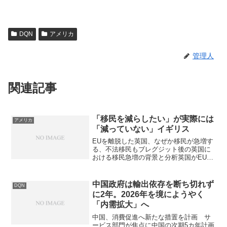
DQN
アメリカ
管理人
関連記事
「移民を減らしたい」が実際には
アメリカ
「減っていない」イギリス
EUを離脱した英国、なぜか移民が急増す
る、不法移民もブレグジット後の英国に
おける移民急増の背景と分析英国がEUを
離脱（ブレグジット）した最大の動機の
一つは、移民の流入をコントロールし、
その数を減らすことにありました。しか
中国政府は輸出依存を断ち切れず
DQN
し、皮肉にも離脱後の...
に2年。2026年を境にようやく
「内需拡大」へ
中国、消費促進へ新たな措置を計画 サ
ービス部門が焦点に中国の次期5カ年計画