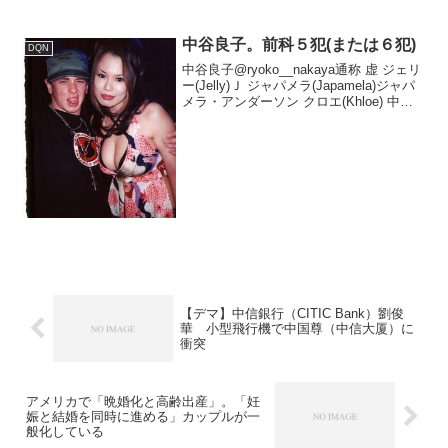
術）を基準にランキングを作成しまし
た。国際競争力（輸出・市場シェア）か
ら技術面に焦点を移すと、米国が圧倒的
中谷良子。前科５犯(または６犯)
DQN
首位です。技術力ランキング...
中谷良子@ryoko__nakaya通称 虚 ジェリ
ー(Jelly)Ｊ ジャパメラ(Japamela)ジャパ
メラ・アンダーソン クロエ(Khloe) 中谷
智絵理、 早乙女アリサ(エキストラタレン
ト時代の芸名) 少佐など複数の偽名を使い
分ける...
【デマ】中信銀行（CITIC Bank）劉俊
華 小型飛行機で中国尊（中信大厦）に
衝突
アメリカで「晩婚化と高齢出産」。「妊
娠と結婚を同時に進める」カップルが一
般化している