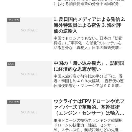
における消費促進策の分析中国国家発展
改革委員会（発改委）が発表した2026年
から2030年にかけての新たな政策方針
は、これまでの投資・輸出主導型から、
1. 反日国内メディアによる発信 2.
アメリカ
サービス消費を中...
海外特派員による密告 3. 海外評
価の逆輸入
中国でもロシアでもない…日本の「防衛
費増」に"軍事化・右傾化"のレッテルを
貼る意外な「真犯人」日本の防衛費増額
が「軍事化」や「右傾化」と批判される
背景には、中露のプロパガンダだけでな
く、欧米メディアや学界のイデオロギー
中国の「囲い込み観光」、訪問国
DQN
的な偏向、そして日本の...
に経済的な恩恵が無い
中国人旅行客が前年比の半分以下に、香
港・韓国も約４０％大幅減… 直行便の運
休減便影響か・マレーシアは９０％増岡
山県の今年1〜3月の外国人宿泊者数は、
前年同期比6.5％減の13万3250人となりま
した。中国からの宿泊客が前年比半分以
ウクライナはFPVドローンや光フ
アメリカ
下に激減し...
ァイバー式で革新的。基幹技術
（エンジン・センサー）は輸入依
存。実戦適応力は高いものの、独
軍用ドローンの技術力ランキング戦闘用
自開発基盤が弱い
ドローンの技術力（性能、センサー、
AI、ステルス性、航続距離などの先進技