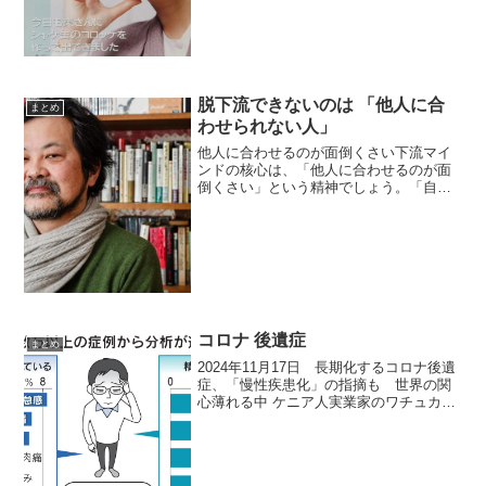
淳子のインタビューをすると言ったら、
友達はみんな、「なにそれー、オイシイ
じゃーん」と言った。思え...
脱下流できないのは 「他人に合
まとめ
わせられない人」
他人に合わせるのが面倒くさい下流マイ
ンドの核心は、「他人に合わせるのが面
倒くさい」という精神でしょう。「自分
らしさ」という願望も、言い方を変えた
だけのことです。仕事においては、他人
のニーズや意図を汲み取ることが重要で
あり、つまりは他人に合わ...
コロナ 後遺症
まとめ
2024年11月17日 長期化するコロナ後遺
症、「慢性疾患化」の指摘も 世界の関
心薄れる中 ケニア人実業家のワチュカ・
ギチョヒさん(４１)には耳にしたくない言
葉がある。新型コロナウイルス感染後の
後遺症に４年間も悩まされ、倦怠感や痛
み、パニッ...