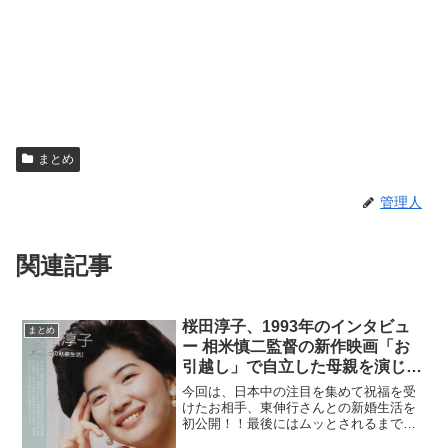
まとめ
管理人
関連記事
桜田淳子、1993年のインタビュ
まとめ
ー 相米慎二監督の新作映画「お
引越し」で自立した母親を演じる
桜田淳子。
今回は、日本中の注目を集めて祝福を受
けたお相手、東伸行さんとの新婚生活を
初公開！！最後にはムッとされるまで突
っ込んだ突撃インタビュー！！私が桜田