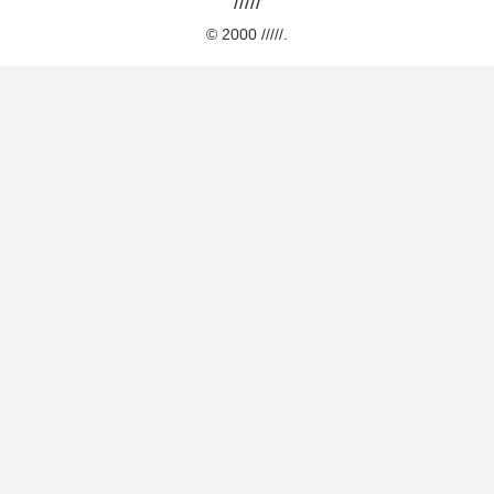
/////
© 2000 /////.