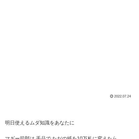
2022.07.24
明日使えるムダ知識をあなたに
マギー司郎は 手品で ただの紙を10万札に変えたら