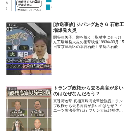
[放送事故] ジパングあさ６ 石鹸工
まとめ
場爆発火災
関谷亜矢子、髪を焼く！取材中にせっけ
ん工場爆発火災の衝撃映像1993年03月 15
日東京豊島区の本宮石鹸工業所の石鹸工
場を取材中だった日本テレビ ジパングあ
さ6のスタッフが撮影した。コーナーでは
世界一純度の高い石鹸ががどうやって作
れれるのか...
トランプ政権から去る高官が多い
まとめ
のはなぜなんだろう？
真珠湾攻撃 真相真珠湾攻撃陰謀説トラン
プ政権から去る高官が多いのはなぜ？ イ
エーツ司法長官代行 フリン大統領補佐官
(国家安全保障担当) コミーFBI長官 ダブ
キ広報部長 スパイサー報道官 プリーバス
首席補佐官 スカラムッチ広報部長 バノン
大...