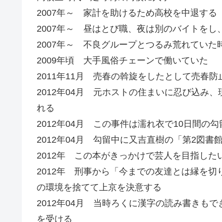
2007年～ 家計を助けるため高校を中退する
2007年～ 昼はとび職、夜は別のバイトをし
2007年～ 不良グループとつるみ荒れていた
2009年頃 大手風俗チェーンで働いていた
2011年11月 売春の斡旋をしたとして売春
2012年04月 元ホストの住まいに忍び込み
れる
2012年04月 この事件は濡れ衣で10日間
2012年04月 勾留中に又吉直樹の「第2図書
2012年 この本がきっかけで芸人を目指した
2012年 刑事から「今までの友達とは縁を
の環境を捨てて上京を決意する
2012年04月 当時ろくに漢字の読み書きも
を受ける