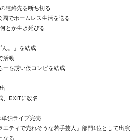
外の連絡先を断ち切る
下公園でホームレス生活を送る
で何とか生き延びる
りずん。」を結成
で活動
たろーを誘い仮コンビを結成
進出
、EXITに改名
速の単独ライブ完売
バラエティで売れそうな若手芸人」部門1位として出演
となる