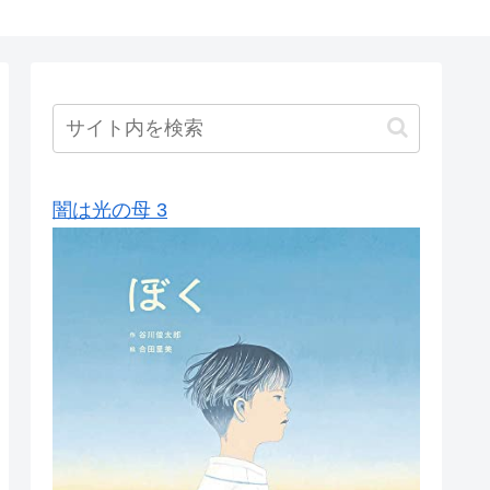
闇は光の母 3