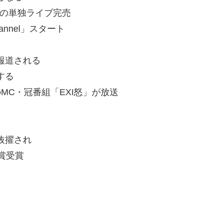
最速の単独ライブ完売
rannel」スタート
で報道される
する
のMC・冠番組「EXI怒」が放送
に抜擢され
門賞受賞