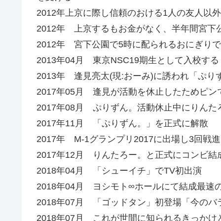
2012年上京に際し信頼のおける1人の友人以
2012年 上京するもお金がなく、半年間宮
2012年 宮下公園で5時に配られるおにぎり
2013年04月 東京NSC19期生として入校する
2013年 逢見亮太(現:おーみ)に誘われ「ぷ
2017年05月 逢見が活動を休止したためピン
2017年08月 ぷりずん。活動休止中にりん
2017年11月 「ぷりずん。」を正式に解散
2017年 M-1グランプリ2017に出場し3回戦
2017年12月 りんたろー。と正式にコンビ結成
2018年04月 「シューイチ」でTV初出演
2018年04月 ヨシモト∞ホールにて結成最
2018年07月 「ゴッドタン」初登場「今の
2018年07月 これが世間に知られるきっかけ