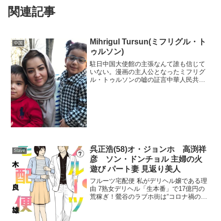
関連記事
Mihrigul Tursun(ミフリグル・ト
中国
ゥルソン)
駐日中国大使館の主張なんて誰も信じて
いない。漫画の主人公となったミフリグ
ル・トゥルソンの嘘の証言中華人民共和
国駐日本国大使館
@ChnEmbassy_jp2ch / Twitter / Google /
Youtube Mihrigul T...
呉正浩(58)オ・ジョンホ 高渕祥
Slave
彦 ソン・ドンチョル 主婦の火
遊び パート妻 見返り美人
フルーツ宅配便 私がデリヘル嬢である理
由 7熟女デリヘル「生本番」で17億円の
荒稼ぎ！鶯谷のラブホ街は“コロナ禍の癒
し”になっていた「生本番、許容店です」
警視庁にかかってきた1本の匿名電話が、
摘発のきっかけだった。無店舗型デリヘ