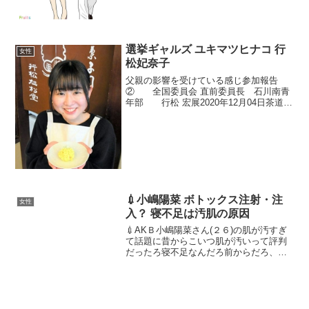
ル店に登録し...
選挙ギャルズ ユキマツヒナコ 行
女性
松妃奈子
父親の影響を受けている感じ参加報告
② 全国委員会 直前委員長 石川南青
年部 行松 宏展2020年12月04日茶道裏
千家この状況下でZOOMでの研修会でし
たが、実行委員会の皆さまが何度も準
備・リハーサルを重ねて来られたのが画
面上からもわか...
💉小嶋陽菜 ボトックス注射・注
女性
入？ 寝不足は汚肌の原因
💉AKＢ小嶋陽菜さん(２６)の肌が汚すぎ
て話題に昔からこいつ肌が汚いって評判
だったろ寝不足なんだろ前からだろ、こ
いつはなんかいつも肌汚いこれはあかん
2ch平子理沙？注入した？AKB48・小嶋
陽菜、顔パツパツAKB48の小嶋陽菜が4
日、都内で...