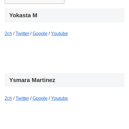
Yokasta M
2ch
/
Twitter
/
Google
/
Youtube
Ysmara Martinez
2ch
/
Twitter
/
Google
/
Youtube