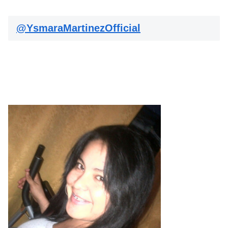
@YsmaraMartinezOfficial