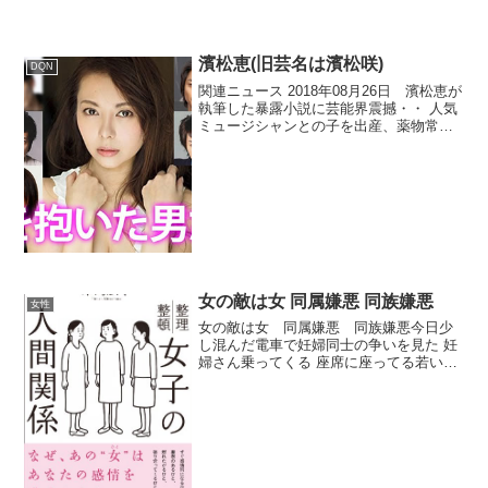
濱松恵(旧芸名は濱松咲)
DQN
関連ニュース 2018年08月26日 濱松恵が
執筆した暴露小説に芸能界震撼・・ 人気
ミュージシャンとの子を出産、薬物常習
犯も 2017年11月17日 濱松恵が激白
「私を抱いたオトコたち」 その男性遍歴
に衝撃浜松恵 2ch / Twitte...
女の敵は女 同属嫌悪 同族嫌悪
女性
女の敵は女 同属嫌悪 同族嫌悪今日少
し混んだ電車で妊婦同士の争いを見た 妊
婦さん乗ってくる 座席に座ってる若い女
性の前に立つ バッグをズラして妊婦マー
クを見せる 女性、スマホに夢中で気付か
ない 妊婦さん自らのお腹を大きく撫でる
女性、やっと...