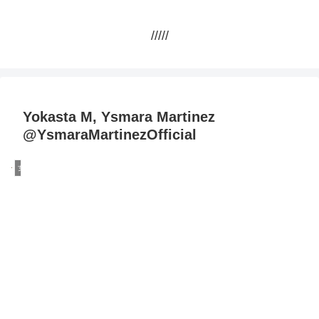
/////
Yokasta M, Ysmara Martinez
@YsmaraMartinezOfficial
女性