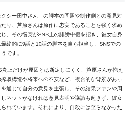
セクシー田中さん」の脚本の問題や制作側との意見対
当たり、芦原さんは原作に忠実であることを強く求め
じ、その衝突がSNS上の誹謗中傷を招き、彼女自身
最終的に9話と10話の脚本を自ら担当し、SNSでの
ようです。
NS炎上だけが原因とは断定しにくく、芦原さんが抱え
の搾取構造や将来への不安など、複合的な背景があっ
トを通じて自分の意見を主張し、その結果ファンや周
もしネットがなければ意見表明や議論も起きず、彼女
えられています。それにより、自殺には至らなかった