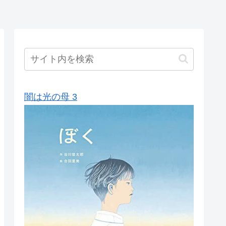
闇は光の母 3