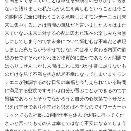
計画を立てる全てのことは単なる些細なの懲りかすに過ぎ
ないと語りました私たちが人生を楽しむということは今こ
の瞬間を完全に味わうことを意味しますモンテーニュは未
来に集中することは時間の無駄だと言いました人々はまだ
来ていない未来に対する心配に囚われ現在の楽しみを台無
しにしてしまうのです未来について悩む心は不幸だと表現
しました私たちが今幸せではないのは移り変わる内面の欲
望のせですそれがどれほど物質的に豊かであろうと問題で
はありませんしかし人間はこれに気づかず常に足りないも
のだけを見て不満を抱き結局不幸になってしまいますモン
テエニが強調するのは日常の幸福と今与えられている時間
に満足する態度ですそれは自分が選ぶことができるのです
裕福であろうとそうでなかろうと自分の心次第で幸せだと
思えば幸せであり不幸だと思えば不幸なのですワーカーホ
リックである社長に1週間仕事を休んで休暇に行ってくだ
さいと言ってもその人は幸せではなく不安になるでしょう