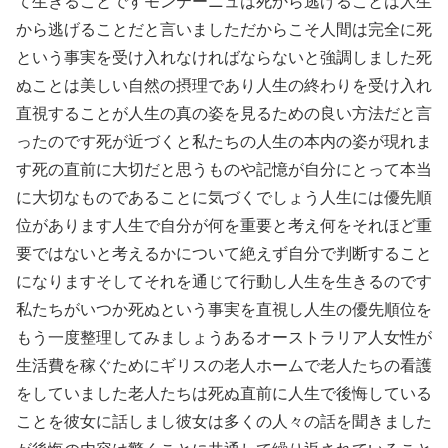
て生きることですモンテーニュは死から逃げることは人生
から逃げることだと言いましただからこそ人間は完全に死
という事実を受け入れなければならないと強調しました死
ぬことは美しい自然の摂理であり人生の終わりを受け入れ
直視することが人生の真の姿を見るための良い方法だと言
ったのです死が近づくと私たちの人生の本内の姿が現れま
す死の直前に大切だと思うものや記憶が自分にとって本当
に大切なものであることに気づくでしょう人生には優先順
位があります人生で自分が何を重要と考え何をそれほど重
要ではないと考えるかについて絶えず自分で判断すること
になりますそしてそれを通じて行動し人生を生きるのです
私たちがいつか死ぬという事実を直視し人生の優先順位を
もう一度整理してみましょうあるオーストラリア人女性が
生活費を稼ぐためにギリスの老人ホームで老人たちの看護
をしていました老人たちは死ぬ直前に人生で後悔している
ことを彼女に話しまし彼女は多くの人々の話を聞きました