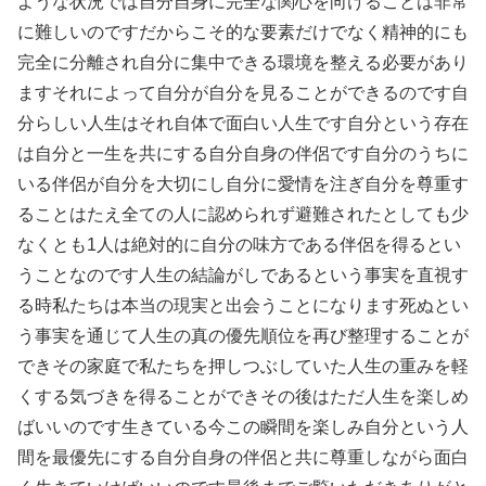
ような状況では自分自身に完全な関心を向けることは非常
に難しいのですだからこそ的な要素だけでなく精神的にも
完全に分離され自分に集中できる環境を整える必要があり
ますそれによって自分が自分を見ることができるのです自
分らしい人生はそれ自体で面白い人生です自分という存在
は自分と一生を共にする自分自身の伴侶です自分のうちに
いる伴侶が自分を大切にし自分に愛情を注ぎ自分を尊重す
ることはたえ全ての人に認められず避難されたとしても少
なくとも1人は絶対的に自分の味方である伴侶を得るとい
うことなのです人生の結論がしであるという事実を直視す
る時私たちは本当の現実と出会うことになります死ぬとい
う事実を通じて人生の真の優先順位を再び整理することが
できその家庭で私たちを押しつぶしていた人生の重みを軽
くする気づきを得ることができその後はただ人生を楽しめ
ばいいのです生きている今この瞬間を楽しみ自分という人
間を最優先にする自分自身の伴侶と共に尊重しながら面白