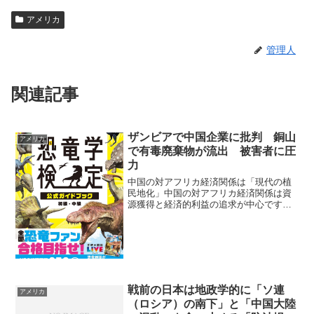
アメリカ
管理人
関連記事
ザンビアで中国企業に批判 銅山
アメリカ
で有毒廃棄物が流出 被害者に圧
力
中国の対アフリカ経済関係は「現代の植
民地化」中国の対アフリカ経済関係は資
源獲得と経済的利益の追求が中心です。
これがアフリカの資源搾取や債務依存の
構造現地での雇用機会の制限や社会的不
安も引き起こしている。こうした構造は
「現代の植民地化」として...
戦前の日本は地政学的に「ソ連
アメリカ
（ロシア）の南下」と「中国大陸