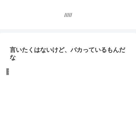
/////
言いたくはないけど、バカっているもんだ
な
アメリカ