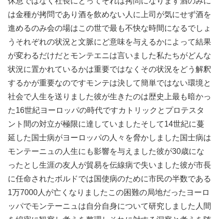
休息ではなく社長にとってそれは拷問になります酒のみに
は金種が拷問であり酒を飲めない人に上司が気にせず酒を
進めるのみ会の場はこの世で最も不快な時間になるでしょ
うそれぞれの状況と文脈にど意味を与えるかによって結果
が変わるだけだとモンテエニは言いました私たちがどんな
状況に置かれているかは重要ではなくその状況をどう解釈
するかが重要なのですモンテは決して簡単ではない環境と
社会で人生を送りました彼が生きたのは歴史上最も暗かっ
た16世紀ヨーロッパの時代ですカトリックとプロテスタ
ント間の対立が極限に達していましたそして14世紀に蔓
延した国士病がヨーロッパの人々を脅かしました国士病は
モンテーニュの人生にも影響を与えました彼が30歳にな
ったとし生涯の友人が貿易を伝線病で失いました彼が市長
に任命されたボルドでは国使病のために市民の半数である
1万7000人が亡くなりましたこの困難の局地だったヨーロ
ッパでモンテーニュは自分自身について研究しました人間