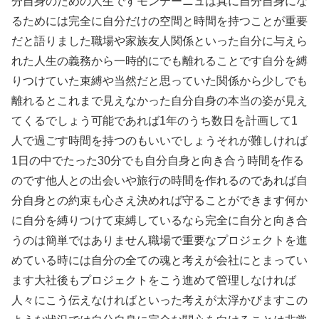
分自身のための人生ですモンテーニュは真に自分自身にな
るためには完全に自分だけの空間と時間を持つことが重要
だと語りました職場や家族友人関係といった自分に与えら
れた人生の義務から一時的にでも離れることです自分を縛
りつけていた束縛や当然だと思っていた関係から少しでも
離れるとこれまで見えなかった自分自身の本当の姿が見え
てくるでしょう可能であれば1年のうち数日を計画して1
人で過ごす時間を持つのもいいでしょうそれが難しければ
1日の中でたった30分でも自分自身と向き合う時間を作る
のです他人との出会いや旅行の時間を作れるのであれば自
分自身との約束も心さえ決めれば守ることができます何か
に自分を縛りつけて束縛しているなら完全に自分と向き合
うのは簡単ではありません職場で重要なプロジェクトを進
めている時には自分の全ての魂と考えが会社にとまってい
ます大社後もプロジェクトをこう進めて管理しなければ
人々にこう伝えなければといった考えが太浮かびますこの