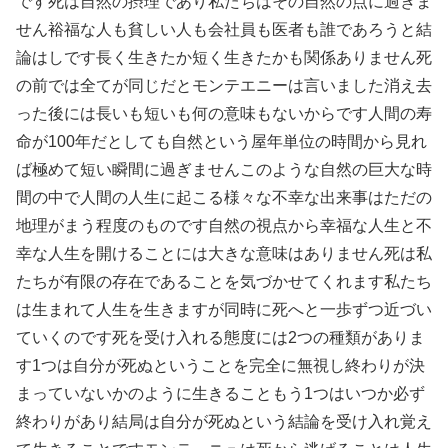
です死は自然の摂理であり私たちはその自然の点に過ぎま
せん裕福な人も貧しい人も会社員も医者も誰であろうと結
論はしです長く生きたか短く生きたかも関係ありません死
の前では全てが同じだとモンテエニーは言いました消え去
った後には長いも短いも何の意味もないからです人間の寿
命が100年だとしても自然という屋年単位の時間から見れ
ば極めて短い瞬間に過ぎませんこのような自然の巨大な時
間の中で人間の人生に起こる様々な不幸な出来事はただの
地理がまう程度のものです自然の視点から幸福な人生と不
幸な人生を開けることには大きな意味はありません死は私
たちが有限の存在であることを気づかせてくれます私たち
は生まれて人生を生きますが同時に死へと一歩ずつ近づい
ていくのです死を受け入れる態度には2つの種類がありま
す1つは自分が死ぬということを完全に無視し終わりが決
まっていないかのように生きることもう1つはいつか必ず
終わりがあり結局は自分が死ぬという結論を受け入れ覚え