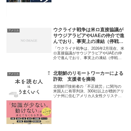
する身柄拘束を求める「赤手配」を解除
した決定は、「法...
ウクライナ戦争は米ロ直接協議が
アメリカ
サウジアラビアやUAEの仲介で進
んでおり、事実上の凍結（停戦）
に向けた最終調整の段階に
「ウクライナ戦争は、2026年2月現在、米
ロ直接協議がサウジアラビアやUAEの仲
介で進んでおり、事実上の凍結（停戦）
に向けた最終調整の段階に入っていま
す。」どういう条件で停戦しそう？どう
いう条件で停戦しそう？ウクライナ停戦
北朝鮮のリモートワーカーによる
アメリカ
協議の主な条件と構...
詐欺 支援者を摘発
北朝鮮IT技術者の「不正就労」に関与の
米国人に有罪判決、300社以上が標的アリ
ゾナ州に住むアメリカ人女性クリスティ
ーナ・マリー・チャップマンが、北朝鮮
のIT技術者たちが身分を偽り、米国企業
309社と海外企業2社にリモートで不正就
労し詐欺行為...