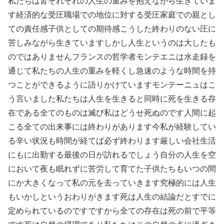
私たちは皆それぞれの人生の重みを抱えながら生きていま
す経済的な受圧職場での地位に対する受圧家庭での親とし
ての責任感子供としての期待感こうした終わりのない圧に
苦しみながら生きていますしかし人生というのは大したも
のではありませんフランスの哲学者モンテエニは水走録を
通じて私たちの人生の重みを軽くし急速のような時間を持
つことができるように語りかけていますモンテーニュはこ
う言いました私たちは人生を生きると同時に死を生きる存
在である全てのものは滅び私はどうせ死ぬのです人間に起
こる全ての出来事には終わりがあります今私が経験してい
る辛い状況も時間が経てば必ず終わります厳しい会社生活
にもに出勤する最後の日が訪れるでしょう自分の人生を空
において夜も眠れずに苦労して育てた子供たちもいつの間
にか大きくなって私の元を去っていきます究極的には人生
もいかしというおわりがきます死は人生の結論だとすでに
定められているのですですから全ての存在は死の前で平等