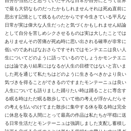
自分が当然だと思っていた平凡な日常が自分にとって世界
で最も大切なものだったかもしれませんそれは死ぬ直前に
思出す記憶として残るものだからです今生きている平凡な
日常が実は偉大な人生だったと気づくかもしれません結論
として自分を苦しめシクさせるものは実は大したことでは
ありませんその苦痛が死ぬ時に思い出される確率が非常に
低いのであればなおさらですそれではモンテエニは良い人
生についてどのように語っているのでしょうかモンテエニ
はは論であり結果にはなるが人生の目標ではないと言いま
した死を通じて私たちはどのように生きるべきかより良い
気づきを得ることができるのですまたモンテーニュは良い
人生についても語りました踊りたい時は踊ることに専念す
る眠る時はただ眠る散歩していて他の考えが浮かんだらそ
の考えを払いのけてまた散歩に集中する休を取る時は完全
に休息を取る人間にとって最高の作品は私たちが平穏に送
る日常生活だとモンテーニュは強調しました支配し蓄積し