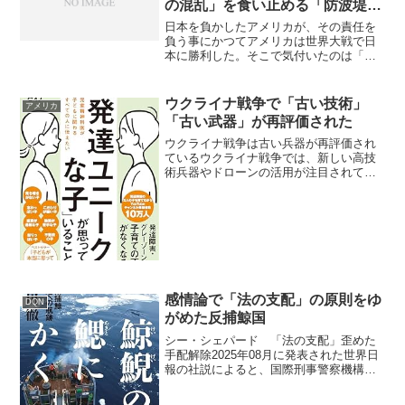
の混乱」を食い止める「防波堤」
の役割だった
日本を負かしたアメリカが、その責任を
負う事にかつてアメリカは世界大戦で日
本に勝利した。そこで気付いたのは「実
は日本が中国ロシアの共産主義の堤防に
なっていた」という事。日本が敗北した
事で、アメリカがその役割を引き継ぐ事
ウクライナ戦争で「古い技術」
アメリカ
になった。コストが増えた...
「古い武器」が再評価された
ウクライナ戦争は古い兵器が再評価され
ているウクライナ戦争では、新しい高技
術兵器やドローンの活用が注目されてい
る一方で、旧型の兵器や技術が重要性を
再評価されています。陸上戦において
は、新兵器だけで決定的な優位を得るの
は難しく、古い戦車や旧式の...
感情論で「法の支配」の原則をゆ
DQN
がめた反捕鯨国
シー・シェパード 「法の支配」歪めた
手配解除2025年08月に発表された世界日
報の社説によると、国際刑事警察機構
（ICPO）が、反捕鯨団体シー・シェパー
ドの創設者ポール・ワトソン容疑者に対