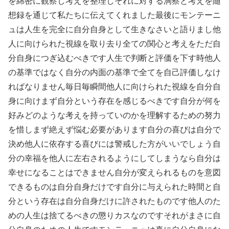
を綿密に観察し考えを整理しそれに対する洞察と考えを随
想録を通じて私たちに伝えてくれました最後にモンテーニ
ュは人生を完全に自分自身として生きなさいと語りまし他
人に向けられた視線を取り去り全ての関心と考えをただ自
分自身につぎ込むべきです人生で判断と評価を下す時他人
の基準ではなく自分の内面の基準で全てを自己評価しなけ
ればなりません毎日毎瞬間他人に向けられた視線を自分自
身に向けまず自分という存在を感じるべきです自分が何を
好みどのような考えを持っていのかを理解するための努力
を惜しまず絶えず悩む必要があります自分の喜びは自分で
決め他人に依存する喜びには警戒した方がいいでしょう自
分の幸福を他人に左右されるようにしてしまうなら自分は
幸せになることはできません自分が変えられるものを意図
できるものは自分自身だけです自分に与えられた時間と自
分という存在は自分自身だけに許されたものです他人のた
めの人生は捨てるべきの懲りカスなのですそれがまさに自