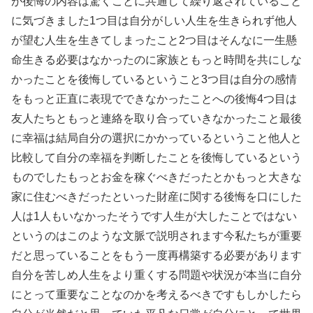
が後悔の内容は驚くことに共通して繰り返されていること
に気づきました1つ目は自分がしい人生を生きられず他人
が望む人生を生きてしまったこと2つ目はそんなに一生懸
命生きる必要はなかったのに家族ともっと時間を共にしな
かったことを後悔しているということ3つ目は自分の感情
をもっと正直に表現でできなかったことへの後悔4つ目は
友人たちともっと連絡を取り合っていきなかったこと最後
に幸福は結局自分の選択にかかっているということ他人と
比較して自分の幸福を判断したことを後悔しているという
ものでしたもっとお金を稼ぐべきだったとかもっと大きな
家に住むべきだったといった財産に関する後悔を口にした
人は1人もいなかったそうです人生が大したことではない
というのはこのような文脈で説明されます今私たちが重要
だと思っていることをもう一度再構築する必要があります
自分を苦しめ人生をより重くする問題や状況が本当に自分
にとって重要なことなのかを考えるべきですもしかしたら