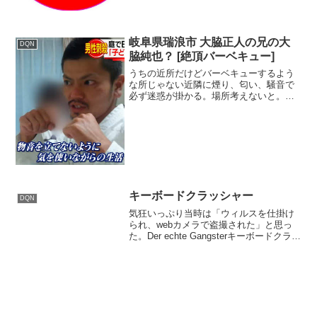
岐阜県瑞浪市 大脇正人の兄の大
DQN
脇純也？ [絶頂バーベキュー]
うちの近所だけどバーベキューするよう
な所じゃない近隣に煙り、匂い、騒音で
必ず迷惑が掛かる。場所考えないと。大
脇純也(兄)？殺人事件 岐阜大脇正人
2ch / Twitter / Google / Youtube大脇純
也 2ch / Twit...
キーボードクラッシャー
DQN
気狂いっぷり当時は「ウィルスを仕掛け
られ、webカメラで盗撮された」と思っ
た。Der echte Gangsterキーボードクラッ
シャーYoutubeだとこれが一番古い動画？
2006/07/28 に公開Der echte Gangster ...