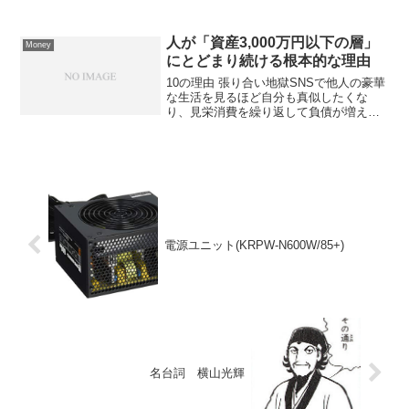
人が「資産3,000万円以下の層」
Money
にとどまり続ける根本的な理由
10の理由 張り合い地獄SNSで他人の豪華
な生活を見るほど自分も真似したくな
り、見栄消費を繰り返して負債が増え
る。実際は投稿者もローンや借金を抱え
ていることが多い。 マイホーム神話新築
住宅の35年ローンは利息・税金・修繕費
で実質6,000万...
電源ユニット(KRPW-N600W/85+)
名台詞 横山光輝