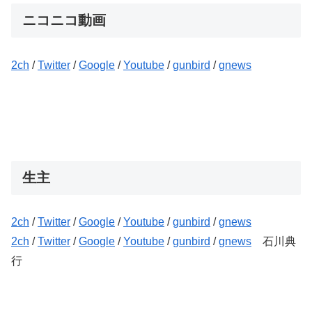
ニコニコ動画
2ch
/
Twitter
/
Google
/
Youtube
/
gunbird
/
gnews
生主
2ch
/
Twitter
/
Google
/
Youtube
/
gunbird
/
gnews
2ch
/
Twitter
/
Google
/
Youtube
/
gunbird
/
gnews
石川典
行