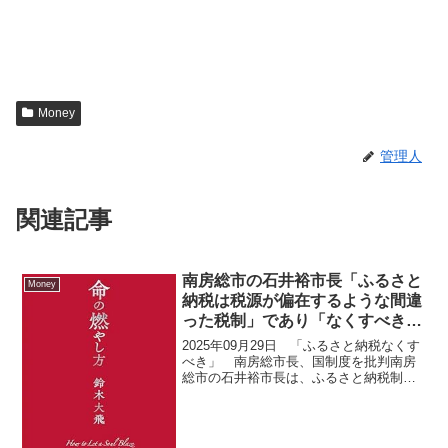
Money
管理人
関連記事
南房総市の石井裕市長「ふるさと
Money
納税は税源が偏在するような間違
った税制」であり「なくすべき
だ」と強く批判
2025年09月29日 「ふるさと納税なくす
べき」 南房総市長、国制度を批判南房
総市の石井裕市長は、ふるさと納税制度
について「税源が偏在するような間違っ
た税制」であり「なくすべきだ」と強く
批判しました。地方自治体の首長がこの
制度を正面から否...