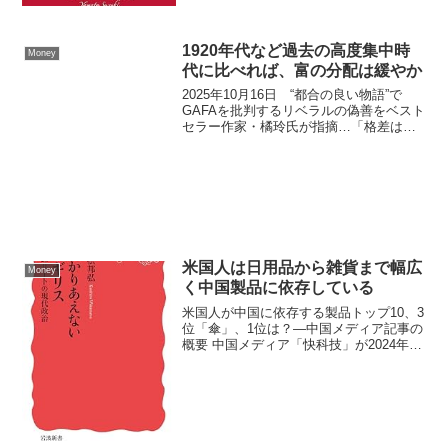
1920年代など過去の高度集中時
Money
代に比べれば、富の分配は緩やか
2025年10月16日 “都合の良い物語”で
GAFAを批判するリベラルの偽善をベスト
セラー作家・橘玲氏が指摘…「格差は拡
大している」は果たして本当なのか資本
主義批判の時代錯誤性 リベラル派が「資
本主義は格差を拡大させる」と批判する
のは、マル...
米国人は日用品から雑貨まで幅広
Money
く中国製品に依存している
米国人が中国に依存する製品トップ10、3
位「傘」、1位は？―中国メディア記事の
概要 中国メディア「快科技」が2024年の
米国人が中国から輸入に大きく依存して
いる製品トップ10を紹介しています。元
記事は米ニューヨーク・タイムズによる
ものです。...