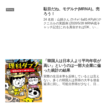
駄目だね、モデルナ(MRNA)。売
Money
ろう！
24 名前：山師さん (ﾜｯﾁｮｲ 6a81-KPpN )テ
クニカルの実践例 (2020/5/28 MRNA底キ
ャッチ記念)これを真似すればOK、いか
にテクニカルが効いてるか一目瞭然(1)(2)
さっきMRNAの底で入ったところからの
実際の考...
「韓国人は日本人より平均年収が
Money
高い」というのは一部大企業に偏
った統計の結果
実際の生活水準を反映しているとは言え
ない。多くの韓国人は所得の大半を借金
返済に回し、可処分所得が少なく、日本
以上に生活が苦しい層が多い「韓国人は
日本人より平均年収が高い」は本当か…
日本よりずっと過酷な「借金生活」を示
す衝撃データ表面的には...