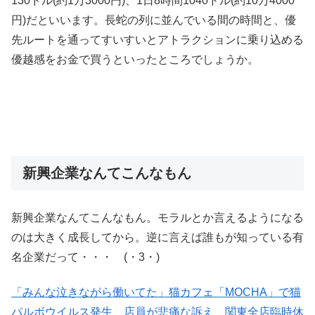
130ドル(約1万3000円)、1日8時間1040ドル(約10万4000
円)だといいます。長蛇の列に並んでいる間の時間と、優
先ルートを通ってすいすいとアトラクションに乗り込める
優越感をお金で買うといったところでしょうか。
新興企業なんてこんなもん
新興企業なんてこんなもん。モラルとか言えるようになる
のは大きく成長してから。逆に言えば誰もが知っている有
名企業だって・・・ (・3・)
「みんな泣きながら働いてた」猫カフェ「MOCHA」で猫
パルボウイルス発生、店員が悲痛な訴え 関東全店臨時休