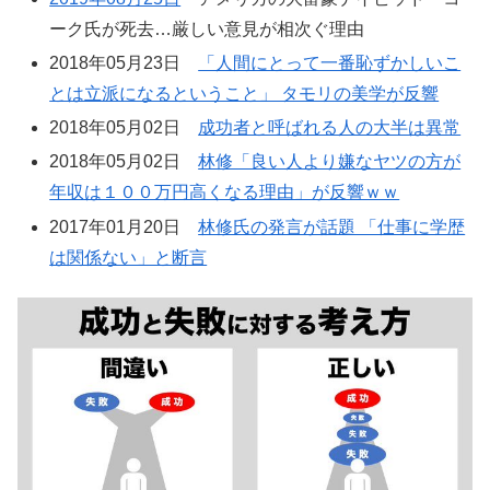
ーク氏が死去…厳しい意見が相次ぐ理由
2018年05月23日
「人間にとって一番恥ずかしいこ
とは立派になるということ」 タモリの美学が反響
2018年05月02日
成功者と呼ばれる人の大半は異常
2018年05月02日
林修「良い人より嫌なヤツの方が
年収は１００万円高くなる理由」が反響ｗｗ
2017年01月20日
林修氏の発言が話題 「仕事に学歴
は関係ない」と断言