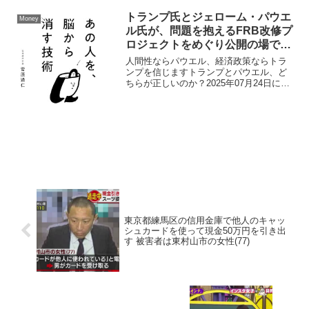
トランプ氏とジェローム・パウエ
Money
ル氏が、問題を抱えるFRB改修プ
ロジェクトをめぐり公開の場で対
立
人間性ならパウエル、経済政策ならトラ
ンプを信じますトランプとパウエル、ど
ちらが正しいのか？2025年07月24日に公
開されたフォーブスの速報によれば、ド
ナルド・トランプ前大統領とジェロー
ム・パウエル連邦準備制度理事会
（FRB）議長が、FRB...
東京都練馬区の信用金庫で他人のキャッ
シュカードを使って現金50万円を引き出
す 被害者は東村山市の女性(77)