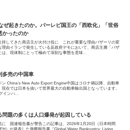
はなぜ起きたのか。パーレビ国王の「西欧化」「世俗
悪かったのか
支持してきた商店主が火付け役に これが重要な理由バザーリの変
な理由イランで発生している反政府デモにおいて、商店主層「バザ
は、現体制にとって極めて深刻な事態を意味...
利多売の中国車
ina’s New Auto Export Engine中国はコロナ禍以降、自動車
、現在では日本を抜いて世界最大の自動車輸出国となっています。
インハ...
る問題の多くは人口爆発が起因している
に 国連報告書が警告この記事は、2026年1月20日（日本時間
が発表した旗艦報告書『Global Water Bankruptcy: Living