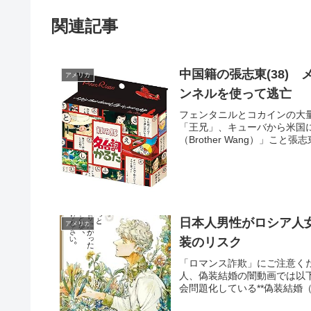
関連記事
中国籍の張志東(38) 
アメリカ
ンネルを使って逃亡
フェンタニルとコカインの大量
「王兄」、キューバから米国
（Brother Wang）」こと
日本人男性がロシア人
アメリカ
装のリスク
「ロマンス詐欺」にご注意く
人、偽装結婚の闇動画では以
会問題化している**偽装結婚（