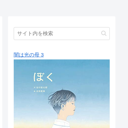
闇は光の母 3