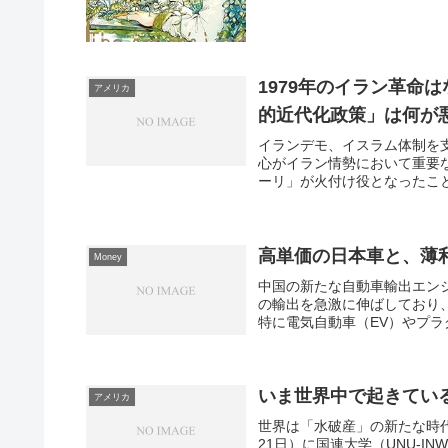
1979年のイラン革命
アメリカ
的近代化政策」は何が
イランデモ、イスラム体制を
心がイラン情勢において重要
ーリ」が火付け役となったこと
高単価の日本車と、薄
Money
中国の新たな自動車輸出エンジン Ch
の輸出を急激に伸ばしており
特に電気自動車（EV）やプラグ
いま世界中で起きてい
アメリカ
世界は「水破産」の新たな時代
21日）に国連大学（UNU-INWEH）