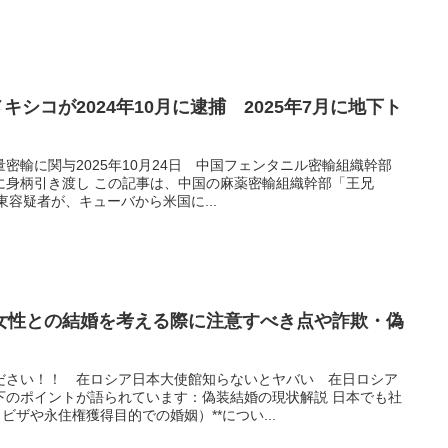
メキシコが2024年10月に逮捕 2025年7月に地下ト
密輸に関与2025年10月24日 中国フェンタニル密輸組織幹部
に身柄引き渡し この記事は、中国の麻薬密輸組織幹部「王兄
張志東容疑者が、キューバから米国に...
女性との結婚を考える際に注意すべき点や詐欺・偽
ださい！！ 在ロシア日本大使館知らないとヤバい 在日ロシア
下のポイントが語られています：偽装結婚の現状解説 日本でも社
ビザや永住権獲得目的での婚姻）**につい...