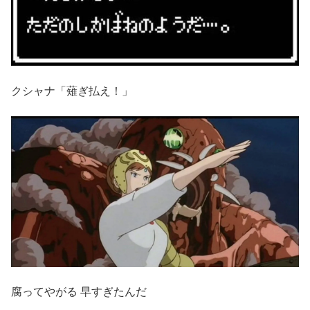
クシャナ「薙ぎ払え！」
腐ってやがる 早すぎたんだ