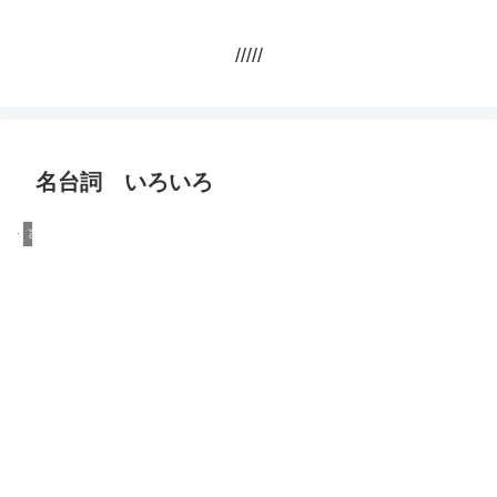
/////
名台詞 いろいろ
言葉