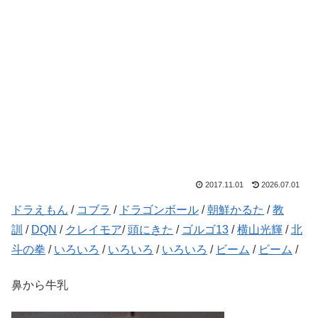
2017.11.01
2026.07.01
ドラえもん
/
コブラ
/
ドラゴンボール
/
朝鮮かるた
/
教
訓
/
DQN
/
クレイモア
/
頭にきた
/
ゴルゴ13
/
横山光輝
/
北
斗の拳
/
いろいろ
/
いろいろ
/
いろいろ
/
ビーム
/
ビーム
/
鼻から牛乳