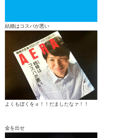
結婚はコスパが悪い
よくもぼくをォ！！だましたなァ！！
金を出せ