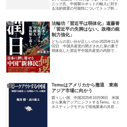
ニック氏、中国製ロボットの輸入に対す
る法的措置の可能性についてトップ幹部
に非公式に警告商務長官は非公開の会合
で、米国が中国と競い合う中、同省が政
府補助金を受けたロボットの輸入状況を
法輪功「習近平は弱体化」遠藤誉
中国
調査していると幹部らに...
「習近平の失脚はない。政権の統
制力強化」
どちらの言い分が正しいのか2025年11月
02日 中国共産党の閉ざされた扉の裏で
弱体化した習近平中国共産党の内部で
は、習近平が最高指導者の座を維持しつ
つも、絶対的な権力を失いつつあるとい
う深刻な変化が指摘されています。​ 習近
平の求心力低下...
Temuはアメリカから撤退 東南
中国
アジア市場に向かう
図々しい国、中国2025年10月08日 米国
から東南アジアにシフトするTemu。セミ
ホスティングモデルで現地業者の共存を
はかる 中国の越境EC大手Temuがアメリ
カでの成長鈍化を受け、東南アジア市場
へ戦略的にシフトしている現状を分析し
ている...