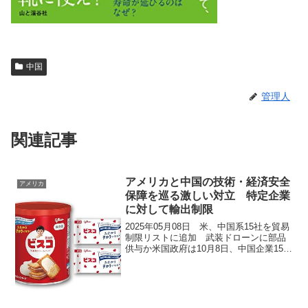
中国
管理人
関連記事
アメリカと中国の技術・経済安全
アメリカ
保障を巡る激しい対立 特定企業
に対して輸出制限
2025年05月08日 米、中国系15社を貿易
制限リストに追加 武装ドローンに部品
供与か米国政府は10月8日、中国企業15社
を輸出制限対象の「エンティティーリス
ト」に追加した。これら企業は、フーシ
派（イエメンの親イラン武装組織）やパ
レスチナ...