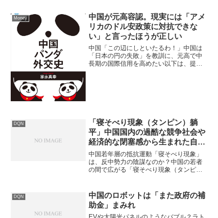
中国が元高容認。現実には「アメ
Money
リカのドル安政策に対抗できな
い」と言ったほうが正しい
中国「この辺にしといたるわ！」中国は
「日本の円の失敗」を教訓に、元高で中
長期の国際信用を高めたい以下は、提示
された2本の記事（Bloombergとチャイナ
ネット）の要点を整理・要約したもので
す。中国：「元高容認」論が浮上
（Bloomberg...
「寝そべり現象（タンピン）躺
DQN
平」中国国内の過酷な競争社会や
経済的な閉塞感から生まれた自発
的な抵抗運動
中国若年層の抵抗運動「寝そべり現象」
は、反中勢力の陰謀なのか？中国の若者
の間で広がる「寝そべり現象（タンピ
ン）」は、反中勢力の陰謀ではなく、中
国国内の過酷な競争社会や経済的な閉塞
感から生まれた自発的な抵抗運動です。
中国のロボットは「また政府の補
DQN
中国政府がこれを「海外勢力...
助金」まみれ
EVや太陽光パネルのようなバブル？ラト