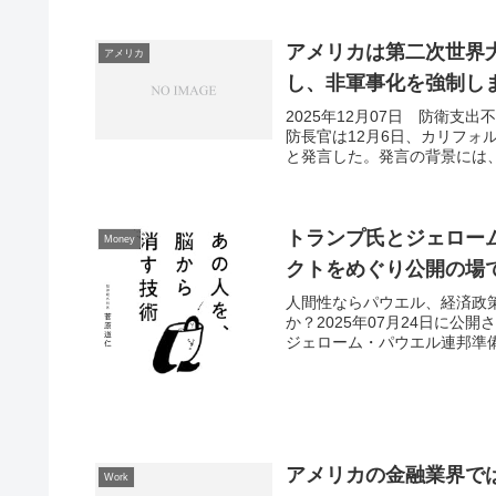
アメリカは第二次世界
アメリカ
し、非軍事化を強制し
2025年12月07日 防衛
防長官は12月6日、カリフ
と発言した。発言の背景には、
トランプ氏とジェロー
Money
クトをめぐり公開の場
人間性ならパウエル、経済政
か？2025年07月24日に
ジェローム・パウエル連邦準備制
アメリカの金融業界で
Work