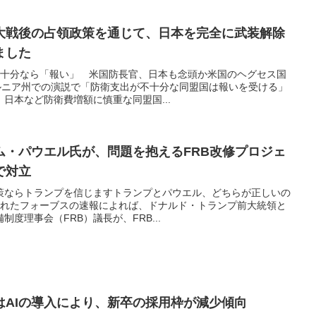
大戦後の占領政策を通じて、日本を完全に武装解除
ました
支出不十分なら「報い」 米国防長官、日本も念頭か米国のヘグセス国
ォルニア州での演説で「防衛支出が不十分な同盟国は報いを受ける」
日本など防衛費増額に慎重な同盟国...
ム・パウエル氏が、問題を抱えるFRB改修プロジェ
で対立
策ならトランプを信じますトランプとパウエル、どちらが正しいの
公開されたフォーブスの速報によれば、ドナルド・トランプ前大統領と
度理事会（FRB）議長が、FRB...
はAIの導入により、新卒の採用枠が減少傾向