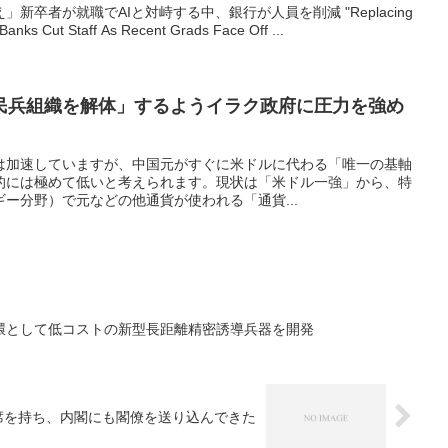
新卒者が就職でAIと対峙する中、銀行が人員を削減 "Replacing
Banks Cut Staff As Recent Grads Face Off ...
民兵組織を解体」するようイラク政府に圧力を強め
は加速していますが、中国元がすぐに米ドルに代わる「唯一の基軸
的には極めて低いと考えられます。現状は「米ドル一強」から、特
ー分野）で元などの他通貨が使われる「通貨...
環として低コストの新型長距離精密誘導兵器を開発
席を持ち、内閣にも閣僚を送り込んできた