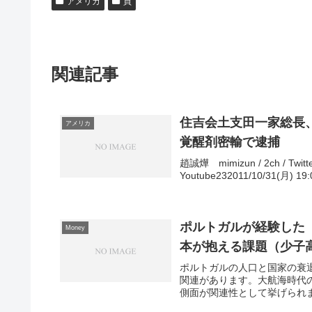
アメリカ
買
関連記事
住吉会土支田一家総長、大
アメリカ
覚醒剤密輸で逮捕
趙誠燁 mimizun / 2ch / Twitter
Youtube232011/10/31(月) 19:0
ポルトガルが経験した
Money
本が抱える課題（少子
ポルトガルの人口と国家の衰
関連があります。大航海時代
側面が関連性として挙げられます