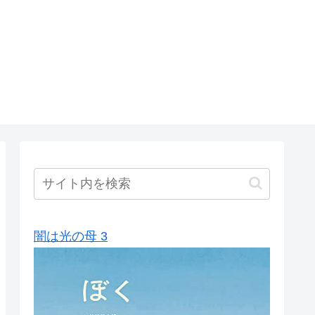
闇は光の母 3