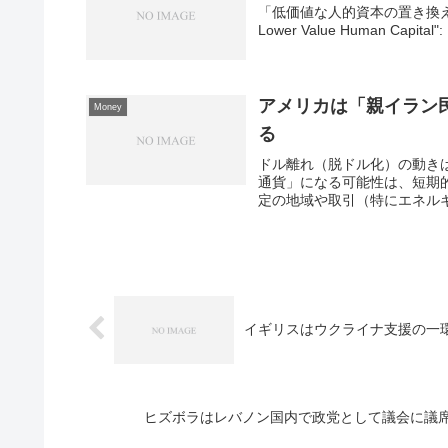
「低価値な人的資本の置き換え」
Lower Value Human Capital": 
アメリカは「親イラン
Money
る
ドル離れ（脱ドル化）の動き
通貨」になる可能性は、短期
定の地域や取引（特にエネルギ
イギリスはウクライナ支援の一
ヒズボラはレバノン国内で政党として議会に議