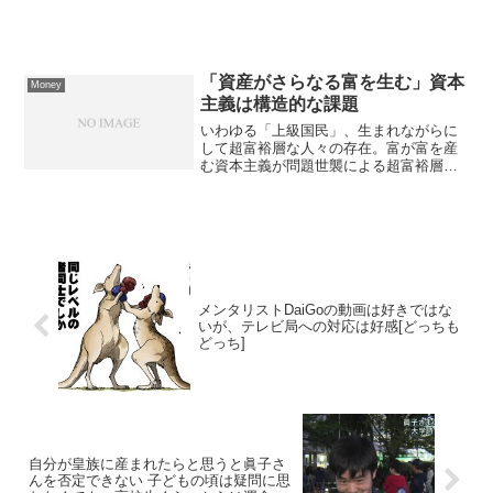
の女性が亡くなる前に残した手紙を、ご
遺族の方が...
「資産がさらなる富を生む」資本
Money
主義は構造的な課題
いわゆる「上級国民」、生まれながらに
して超富裕層な人々の存在。富が富を産
む資本主義が問題世襲による超富裕層へ
の富の集中は構造的な課題資産がさらな
る富を生む資本主義の構造において、世
襲による超富裕層、いわゆる「上級国
民」と呼ばれる層への富の集...
メンタリストDaiGoの動画は好きではな
いが、テレビ局への対応は好感[どっちも
どっち]
自分が皇族に産まれたらと思うと眞子さ
んを否定できない 子どもの頃は疑問に思