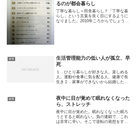
るのが都会暮らし
丁寧な暮らし＝田舎暮らし？「丁寧な暮
らし」という言葉を良く目にするように
なりました。2010年ころからでしょう
か。この言葉は「田舎暮らし」を指すよ
うな気がします。古い作りの家では全て
が非自由です。不便さを知恵とひと手間
で解決するしかありませ...
生活管理能力の低い人が孤立、早
健康
死
１．ひとり暮らしが好きな人。楽しめる
人。運動や食事に気を配る人、健康で長
生き２．家事ができないから結婚した男
性、奥さんに依存、愛想を尽かされて離
婚、孤立、不摂生、死亡生活スタイルや
自立度が孤立死や健康リスク孤立死や健
夜中に目が覚めて眠れなくなった
健康
康リスクに関するデータか...
ら、ストレッチ
夜中に目が覚めた。眠れなくなった眠ろ
うとすると眠れない。負の連鎖で、これ
は非常に辛い。そこで逆転の発想をする
起きる。とりあえず本や漫画を読んでも
いい。ストレッチをする夜中に目覚める
のは嫌なことを思い出したことが多い。