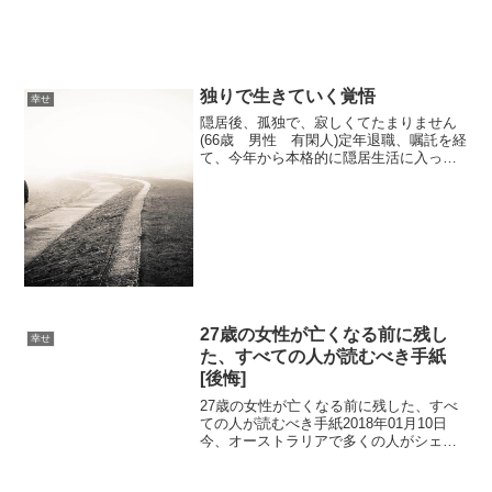
ちょっと痛いくらいを我慢...
独りで生きていく覚悟
幸せ
隠居後、孤独で、寂しくてたまりません
(66歳 男性 有閑人)定年退職、嘱託を経
て、今年から本格的に隠居生活に入った
66歳です。妹弟「兄さんが煙たくて、距
離をとっている」隠居したら、今まであ
まり会っていなかった弟たち(弟が2人と
妹が1人います...
27歳の女性が亡くなる前に残し
幸せ
た、すべての人が読むべき手紙
[後悔]
27歳の女性が亡くなる前に残した、すべ
ての人が読むべき手紙2018年01月10日
今、オーストラリアで多くの人がシェア
している話です。1月4日(木)の早朝に、
27歳の女性がガンで亡くなりました。そ