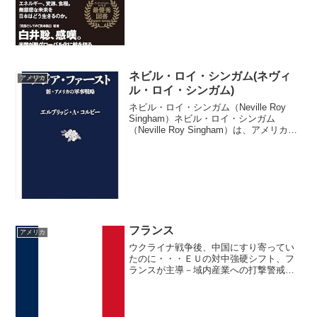
はありません。模擬戦でのキルレートは
自衛隊>米軍らしい概要 「自衛隊の模擬
戦でのキルレートが米軍より高い」とい
う話題について、実際の...
ネビル・ロイ・シンガム(ネヴィ
アメリカ
ル・ロイ・シンガム)
ネビル・ロイ・シンガム（Neville Roy
Singham）ネビル・ロイ・シンガム
（Neville Roy Singham）は、アメリカ合
衆国出身の起業家であり、ITコンサルテ
ィング企業「ThoughtWorks（ソートワー
クス）」の創...
フランス
アメリカ
ウクライナ戦争後、中国にすり寄ってい
たのに・・・ＥＵの対中強硬シフト、フ
ランスが主導－域内産業への打撃警戒Ｅ
Ｕの対中強硬スタンスの形成に重要な役
割を果たしているのがフランス政府だ
と、同国の考えをよく知る関係者は指摘
する。今何もしなければ、Ｅ...