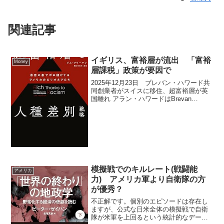
関連記事
イギリス、富裕層が流出 「富裕
Money
層課税」政策が要因で
2025年12月23日 ブレバン・ハワード共
同創業者がスイスに移住、超富裕層が英
国離れ アラン・ハワードはBrevan
Howard Asset Managementの共同創業者
で、英国の富裕層が税制変更により国外
移住する動きの一環として、...
模擬戦でのキルレート(戦闘能
アメリカ
力) アメリカ軍より自衛隊の方
が優秀？
不正解です。個別のエピソードは存在し
ますが、公式な日米全体の模擬戦で自衛
隊が米軍を上回るという統計的なデータ