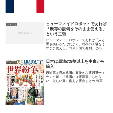
ヒューマノイドロボットであれば
アメリカ
「既存の設備をそのまま使える」
という主張
ヒューマノイドロボットであれば「人と
置き換わるだけだから、現在の工場をそ
のまま使える。コスト面で有利」との意
見がある。ヒューマノイドロボットの進
化次第だ。かなり時間がかかる夢物語。
電気自動車と同様、現実の問題を突きつ
日本は原油の9割以上を中東から
アメリカ
けられ挫折。長期の年月が...
輸入
原油高は日本経済に直接的な悪影響米イ
ラン空爆、「経済には悪影響」しかな
い 厳しい夏に備えよ要点まとめ 米軍に
よるイラン核施設空爆は、中東情勢の緊
迫化とともに、世界経済、特に石油市場
に深刻な悪影響を及ぼすと見られていま
す。 原油価格が急騰し、...