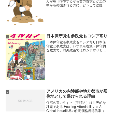
んが毎日掃除するから昔の古墳とか土の
中から発掘されるのに、どうして法隆寺
は埋まってないんですか、っていうのは
いい問いだなあ。しかもその真相はお坊
さんが毎日掃除するから、っていうのが
すごい。午後11:04 ...
日本保守党も参政党もロシア寄り
.
日本保守党も参政党もロシア寄り日本保
守党と参政党は、いずれも右派・保守的
な政党で、対外政策ではロシア寄りとさ
れる傾向が指摘されている。日本保守党
は「国体や伝統文化の護持」を掲げ、憲
法改正や対中・対北朝鮮政策の強化を支
持しつつ、一部支持者には...
アメリカの内陸部や地方都市が居
.
住地として避けられる理由
住宅の買いやすさ（手頃さ）は世界的な
課題である Housing Affordability Is A
Global Issue世界の住宅価格所得倍率（年