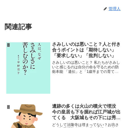
管理人
関連記事
さみしいのは悪いこと？人と付き
.
合うポイントは「期待しない」
「要求しない」「批判しない」
さみしいのは悪いこと？ 私たちがさみし
いと感じるのは自分の命を守るための防
衛本能 「遺伝」と「1歳半までの育てら
れ方」で、さみしさの感じやすさが決ま
る 孤独やさみしさのストレスはかなり健
康に悪い さみしさには恥ずかしいことだ
というイメージが...
遺跡の多くは火山の噴火で埋没
.
今の皇居も下を掘れば江戸城が出
てくる 大阪城もその下には秀吉
の建てた大阪城が埋まっている
どうして法隆寺は埋まってない？お坊さ