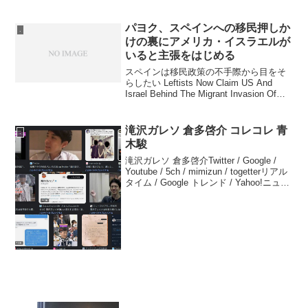
収に対する住宅価格の比率）を比較した
データによると、世界平均は11.2倍で、
国によって購...
パヨク、スペインへの移民押しか
.
けの裏にアメリカ・イスラエルが
いると主張をはじめる
スペインは移民政策の不手際から目をそ
らしたい Leftists Now Claim US And
Israel Behind The Migrant Invasion Of
Spainスペインのセウタでの移民流入を米
国やイスラエルの陰謀とす...
滝沢ガレソ 倉多啓介 コレコレ 青
.
木駿
滝沢ガレソ 倉多啓介Twitter / Google /
Youtube / 5ch / mimizun / togetterリアル
タイム / Google トレンド / Yahoo!ニュー
ス 倉多啓介コレコレ 青木駿Twitter /
G...