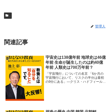
.
管理人
関連記事
宇宙史は138億年前 地球史は46億
.
年前 生命が誕生したのは約40億
年前 人類史は700万年前？
「宇宙飛行」についての名言 「6か月の
宇宙飛行において、リスクの半分は最初
の9分にある」―クリス・ハドフィールド
(カナダの宇宙飛行士) 「宇宙は決して離
れた場所ではない。車がまっすぐ上に行
けるなら、車で1時間の距離だ」―フレッ
ド・ホイル(イ...
捏造の歴史 中国 韓国 北朝鮮