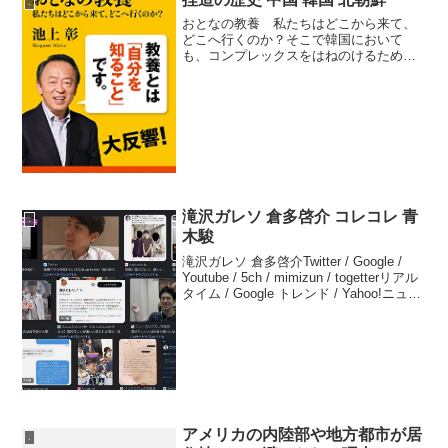
.
おとなの教養 私たちはどこから来て、
どこへ行くのか？そこで韓国において
も、コンプレックスをはねのけるため
に、現在の韓国政府は上海につくられた
臨時政府を維承するものとしています。
これは韓国の憲法にも書かれているし、
韓国の若者たちはそういう歴史...
滝沢ガレソ 倉多啓介 コレコレ 青
.
木駿
滝沢ガレソ 倉多啓介Twitter / Google /
Youtube / 5ch / mimizun / togetterリアル
タイム / Google トレンド / Yahoo!ニュー
ス 倉多啓介コレコレ 青木駿Twitter /
G...
アメリカの内陸部や地方都市が居
.