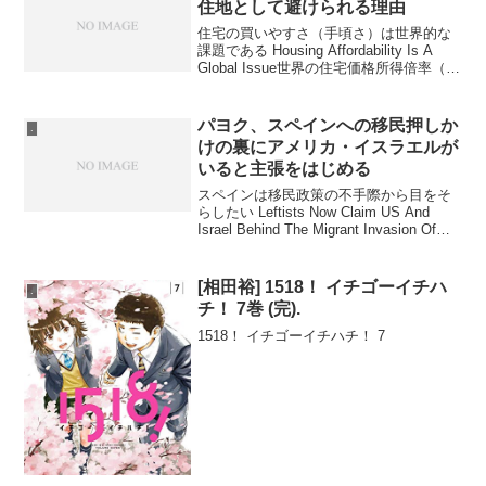
住地として避けられる理由
住宅の買いやすさ（手頃さ）は世界的な
課題である Housing Affordability Is A
Global Issue世界の住宅価格所得倍率（年
収に対する住宅価格の比率）を比較した
データによると、世界平均は11.2倍で、
国によって購...
パヨク、スペインへの移民押しか
.
けの裏にアメリカ・イスラエルが
いると主張をはじめる
スペインは移民政策の不手際から目をそ
らしたい Leftists Now Claim US And
Israel Behind The Migrant Invasion Of
Spainスペインのセウタでの移民流入を米
国やイスラエルの陰謀とす...
[相田裕] 1518！ イチゴーイチハ
.
チ！ 7巻 (完).
1518！ イチゴーイチハチ！ 7