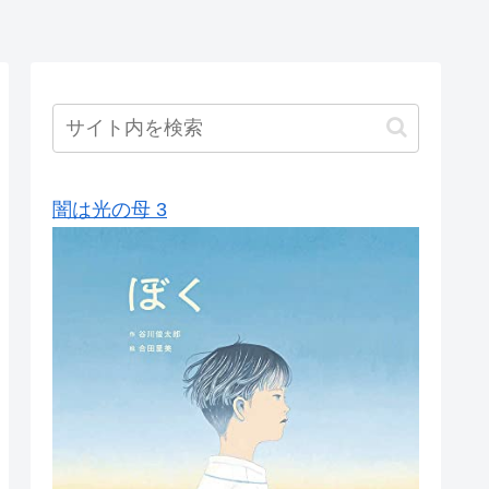
闇は光の母 3