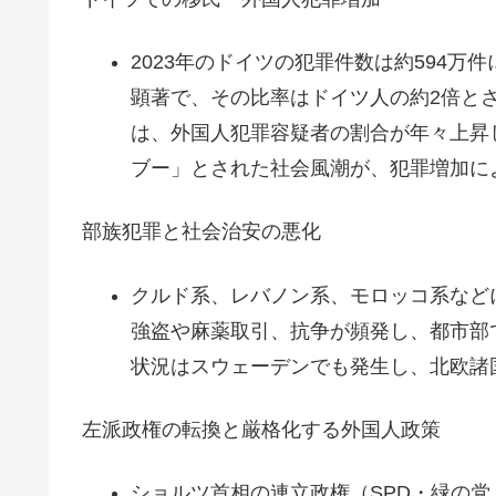
2023年のドイツの犯罪件数は約594
顕著で、その比率はドイツ人の約2倍と
は、外国人犯罪容疑者の割合が年々上昇
ブー」とされた社会風潮が、犯罪増加に
部族犯罪と社会治安の悪化
クルド系、レバノン系、モロッコ系などによる「
強盗や麻薬取引、抗争が頻発し、都市部
状況はスウェーデンでも発生し、北欧諸
左派政権の転換と厳格化する外国人政策
ショルツ首相の連立政権（SPD・緑の党