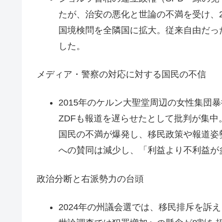
たが、治安の悪化と世論の不満を受け、2
国境検問を全隣国に拡大。従来自由だっ
した。
メディア・警察の対応に対する国民の不信
2015年のケルン大聖堂周辺の女性集団
ZDFも報道を遅らせたとして批判が集
国民の不満が爆発し、移民政策や報道姿
への賛同は減少し、「利益より不利益が
政治分断と右派勢力の台頭
2024年の州議会選では、移民排斥を訴