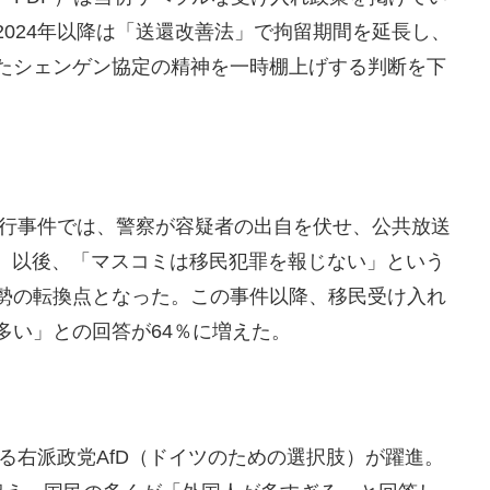
024年以降は「送還改善法」で拘留期間を延長し、
たシェンゲン協定の精神を一時棚上げする判断を下
暴行事件では、警察が容疑者の出自を伏せ、公共放送
中。以後、「マスコミは移民犯罪を報じない」という
勢の転換点となった。この事件以降、移民受け入れ
多い」との回答が64％に増えた。
える右派政党AfD（ドイツのための選択肢）が躍進。