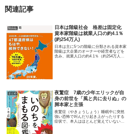
関連記事
日本は階級社会 格差は固定化
Money
資本家階級は就業人口の約4.1％
(約254万人)
日本は主に5つの階級に分類される資本家
階級は大企業のオーナーや経営者などを
含み、就業人口の約4.1％（約254万人）
を占めています。その他の階級は以下の
通りです。 資本家階級：約4.1％（254万
人） 新中間階級（管理職・専門職な
ど）：約2...
夜驚症 7歳の少年エリックが自
まとめ
身の前世を「風と共に去りぬ」の
脚本家と主張
夜驚症（やきょうしょう）睡眠中に突然
強い恐怖で叫んだり起き上がったりする
症状で、本人はほとんど覚えていないこ
とが多いです。主に子どもに多くみら
れ、パニック状態になってもなだめるの