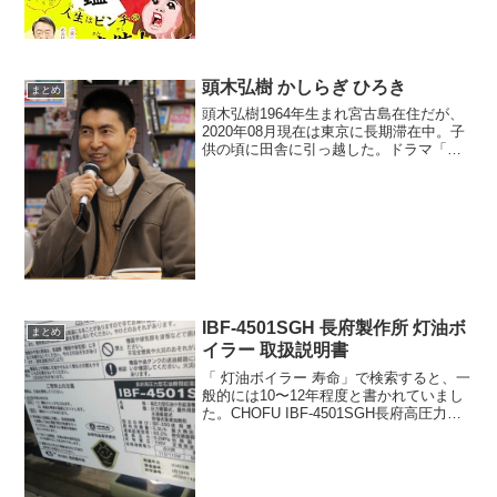
が難しいのが特徴です。スピリチュアル
な観点や前世の記憶の観点か...
頭木弘樹 かしらぎ ひろき
まとめ
頭木弘樹1964年生まれ宮古島在住だが、
2020年08月現在は東京に長期滞在中。子
供の頃に田舎に引っ越した。ドラマ「北
の国から」みたいなところだった。味噌
汁の上に虫がビッシリと浮いているよう
な環境だった。毎度のことでいちいち気
にしていられな...
IBF-4501SGH 長府製作所 灯油ボ
まとめ
イラー 取扱説明書
「 灯油ボイラー 寿命」で検索すると、一
般的には10〜12年程度と書かれていまし
た。CHOFU IBF-4501SGH長府高圧力型
瞬間給湯器2ch / Twitter / Google /
Youtube取扱説明書 PDF JPG(ZIPフ...