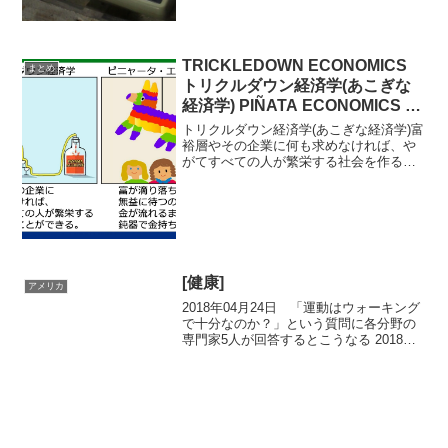
TRICKLEDOWN ECONOMICS
まとめ
トリクルダウン経済学(あこぎな
経済学) PIÑATA ECONOMICS ピ
ニャータ・エコノミクス
トリクルダウン経済学(あこぎな経済学)富
裕層やその企業に何も求めなければ、や
がてすべての人が繁栄する社会を作るこ
とができる。TheBluejayWay.comピニャ
ータ・エコノミクス富が滴り落ちるのを
無益に待つのではなく、金が流れるまで
鈍器...
[健康]
アメリカ
2018年04月24日 「運動はウォーキング
で十分なのか？」という質問に各分野の
専門家5人が回答するとこうなる 2018年
03月25日 体調が悪かった漫画家が試し
に筋トレを始めてみたら、まさかの・・
投稿漫画が反響