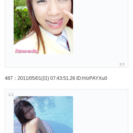
487：2011/05/01(日) 07:43:51.26 ID:H/zPAYXu0