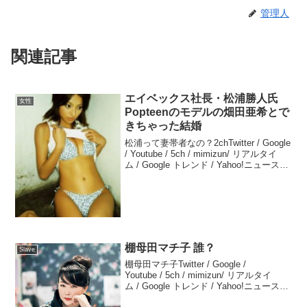
管理人
関連記事
エイベックス社長・松浦勝人氏
女性
Popteenのモデルの畑田亜希とで
きちゃった結婚
松浦って妻帯者なの？2chTwitter / Google
/ Youtube / 5ch / mimizun/ リアルタイ
ム / Google トレンド / Yahoo!ニュース
松浦勝人畑田亜希っていうモデルとデキ
婚松浦は、畑田亜希って...
棚母田マチ子 誰？
Slave
棚母田マチ子Twitter / Google /
Youtube / 5ch / mimizun/ リアルタイ
ム / Google トレンド / Yahoo!ニュース
Stand by me 描クえもん 2東村アキコ先