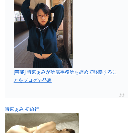
[芸能] 時東ぁみが所属事務所を辞めて移籍するこ
とをブログで発表
時東ぁみ 初旅行