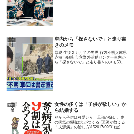
生にちょっと似てるzer...
車内から「探さないで」と走り書
DQN
きのメモ
母親 生後２カ月半の男児 行方不明兵庫県
赤穂市御崎 市立野外活動センター車内か
ら「探さないで」と走り書きのメモ50代
の夫、４０歳の妻。まさか子供に障害と
か？母親と生後２カ月半の男児が行方不
明 ４歳男児の保護で判明2018年09月02
日 21...
女性の多くは「子供が欲しい」か
女性
ら結婚する
だから子供は可愛いが、旦那が嫌い。妻
の病気の9割は夫がつくる (医師が教える
「夫源病」の治し方)152017/09/01(金)
21:11:18.92 ID:L8r2a8230そもそも将来の