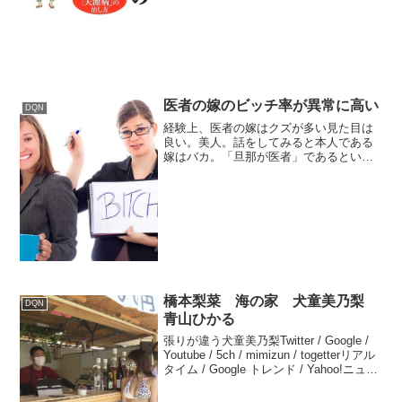
日本のためとかいう理由で結婚出産する
やつなんかいる...
医者の嫁のビッチ率が異常に高い
DQN
経験上、医者の嫁はクズが多い見た目は
良い。美人。話をしてみると本人である
嫁はバカ。「旦那が医者」であるという
ポジションを利用して、態度がでかい。
医学部受かったら元カノからLINEきた浪
人してた友達が医学部受かって数時間後
に『10万以上貸した...
橋本梨菜 海の家 犬童美乃梨
DQN
青山ひかる
張りが違う犬童美乃梨Twitter / Google /
Youtube / 5ch / mimizun / togetterリアル
タイム / Google トレンド / Yahoo!ニュー
ス / Wikipedia橋本梨菜Twitter ...