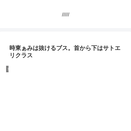
/////
時東ぁみは抜けるブス。首から下はサトエ
リクラス
女性