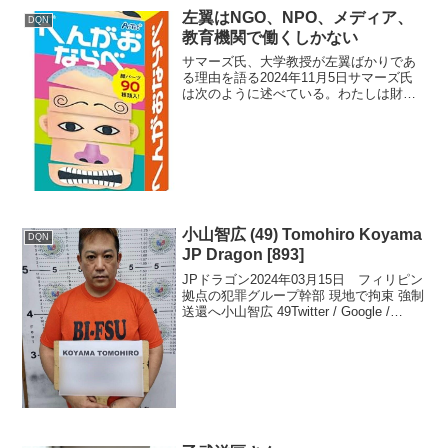
常事態 専門家「最も打撃を受けるのは
左翼はNGO、NPO、メディア、
DQN
日本で...
教育機関で働くしかない
サマーズ氏、大学教授が左翼ばかりであ
る理由を語る2024年11月5日サマーズ氏
は次のように述べている。わたしは財務
長官だったが、ワシントンではわたしは
左派の中で右側の部分に位置していた。
わたしは民主党員だから左側だが、その
中では保守的な側だ...
小山智広 (49) Tomohiro Koyama
DQN
JP Dragon [893]
JPドラゴン2024年03月15日 フィリピン
拠点の犯罪グループ幹部 現地で拘束 強制
送還へ小山智広 49Twitter / Google /
Youtube / 5ch / mimizun / togetterリアル
タイム / Googl...