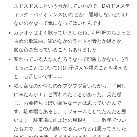
スドスドス…という音がしていたので、DV(ドメステ
ィック・バイオレンス)かなとか、通報しないといけ
ないのかなって気になってはいたんです
カラオケはよく歌っていましたね。J-POPのちょっと
古めの歌謡曲。家のなかのライトが青とか緑とか、
変な色の光っていることもありました
変わっている人なんだろうなって印象しかない。(捕
まったことについては)お子さんや親のことを考える
と、心苦しいです……
独り言なのか何なのかブツブツ言いながら、『何し
に来たんか！』と言われたことがあった。見た感
じ、お金持ちっぽい家やなーとは思っていたんで
す。駐車場もあるし。リフォームもしてたんだと思
います。駐車場に雨よけの屋根も、ここ数年でつい
たもので。この人働いてるんかなとは思ってました