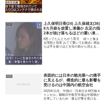
す。大麻...
上久保明日香(24) 上久保雄太(36)
DQN
8カ月娘を放置し凍傷か 左足の指
2本が抜け落ちるほどの重い凍傷
母親は日常的に虐待の疑い
#思ってたんとちがう育児 続々と集ま
る理想と現実 おてて繋いでお散歩♪ 隙あ
らば手を振りほどき目の前から消える忍
者との攻防8カ月娘を放置し凍傷か 母親
は日常的に虐待の疑い(2018/08/14 11:58)
埼玉県草加市で生後8カ月の娘を...
表面的には日本の観光業への痛手
DQN
に見えるが、構造的に最も影響を
受けるのは中国内の航空会社
2025年11月、中国の「日本行き49万枚キ
ャンセル」騒動日中航空市場は中国側が
主導しているため「最も打撃を受けるの
は中国の航空会社」2025年11月18日 中
国、「日本行き49万枚キャンセル」の異