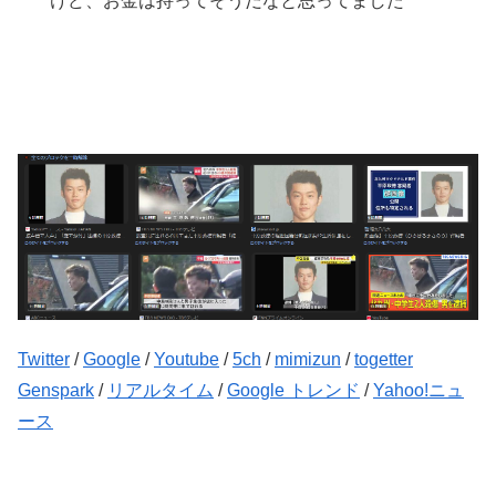
けど、お金は持ってそうだなと思ってました
Twitter
/
Google
/
Youtube
/
5ch
/
mimizun
/
togetter
Genspark
/
リアルタイム
/
Google トレンド
/
Yahoo!ニュ
ース