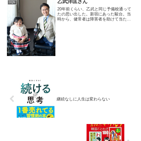
乙武洋匡さん
DQN
20年前くらい、乙武と同じ予備校通って
たの思い出した。新宿にあった駿台。当
時から、健常者は障害者を助けて当たり
前って感じの態度で、何か手助けしても
一切謝ってかったなあ。自習室とかも独
り占めしてたし特別扱いされて当然って
感じの態度だった。昔は...
継続なしに人生は変わらない