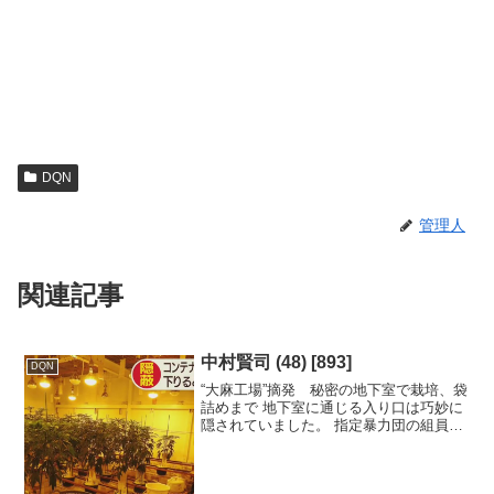
DQN
管理人
関連記事
中村賢司 (48) [893]
DQN
“大麻工場”摘発 秘密の地下室で栽培、袋
詰めまで 地下室に通じる入り口は巧妙に
隠されていました。 指定暴力団の組員・
中村賢司(48)容疑者ら4人は千葉県市原市
の資材置き場で大麻草約190鉢を営利目的
で栽培したなどの疑いが持たれていま