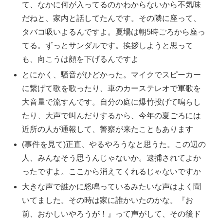
て、なかに何が入ってるのかわからないから不気味
だねと、家内と話してたんです。その隣に座って、
タバコ吸いよるんですよ。夏場は朝5時ごろから座っ
てる。ずっとサンダルです。挨拶しようと思って
も、向こうは顔を下げるんですよ
とにかく、騒音がひどかった。マイクでスピーカー
に繋げて歌を歌ったり、車のカーステレオで軍歌を
大音量で流すんです。自分の庭に爆竹投げて鳴らし
たり、大声で叫んだりするから、今年の夏ごろには
近所の人が通報して、警察が来たこともあります
(事件を見て)正直、やるやろうなと思うた。この辺の
人、みんなそう思うんじゃないか。逮捕されてよか
ったですよ。ここから消えてくれるじゃないですか
大きな声で誰かに怒鳴っているみたいな声はよく聞
いてました。その時は家に誰かいたのかな。『お
前、おかしいやろうが！』って声がして、その後ド