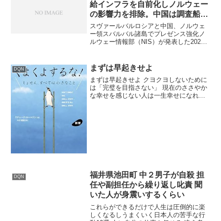
給インフラを自前化しノルウェー
の影響力を排除。中国は調査船を
激増させ、科学調査を隠れ蓑にし
スヴァールバルロシアと中国、ノルウェ
た戦略的拠点を構築
ー領スバルバル諸島でプレゼンス強化ノ
ルウェー情報部（NIS）が発表した2026
年版の年次脅威評価報告書に基づき、ス
バルバル諸島におけるロシアと中国の動
向について、その構造的背景と実力行使
まずは早起きせよ
DQN
の狙いを分析します...
まずは早起きせよ クヨクヨしないために
は「完璧を目指さない」 現在のささやか
な幸せを感じない人は一生幸せになれな
い 明日ではなく今日を充実させる 不公平
を受け入れる 諸行無常、全てのものはい
つかは壊れると受け入れる 人のせいにす
るのをやめる...
福井県池田町 中２男子が自殺 担
DQN
任や副担任から繰り返し叱責 聞
いた人が身震いするくらい
これらができるだけで人生は圧倒的に楽
しくなるしうまくいく日本人の苦手な行