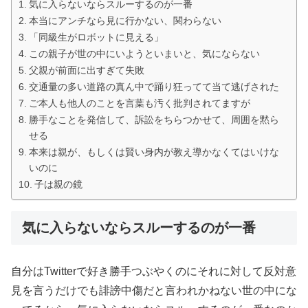
気に入らないならスルーするのが一番
本当にアンチなら見に行かない、関わらない
「同級生がロボットに見える」
この親子が世の中にいようといまいと、気にならない
父親が前面に出すぎて失敗
交通量の多い道路の真ん中で踊り狂ってて当て逃げされた
ご本人も他人のことを言葉も汚く批判されてますが
勝手なことを発信して、訴訟をちらつかせて、周囲を黙ら
せる
本来は親が、もしくは賢い身内が教え導かなくてはいけな
いのに
子は親の鏡
気に入らないならスルーするのが一番
自分はTwitterで好き勝手つぶやくのにそれに対して反対意
見を言うだけでも誹謗中傷だと言われかねない世の中にな