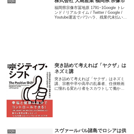
株式会社 大島産業 福岡県 宗像市
DQN
福岡県宗像市冨地原 1791−1Google トレ
ンド / リアルタイム / Twitter / Google /
Youtube運送でパワハラ、残業代未払い
2020年11月01日運送でパワハラ、残業代
未払い 裁判で元従業員らに1億何千万
円...
突き詰めて考えれば「ヤクザ」は
DQN
ネズミ講
突き詰めて考えれば「ヤクザ」はネズミ
講、宗教中卒や高卒の乱暴者、任侠映画
に憧れる変わり者をスカウトして働かせ
ます。集金して五次団体、四次団体、三
次団体二次団体、本家に貢ぎます。ネズ
ミ講や宗教団体と変わりない組織の構造
だと思います。会社組織と...
スヴァールバル諸島でロシアは供
DQN