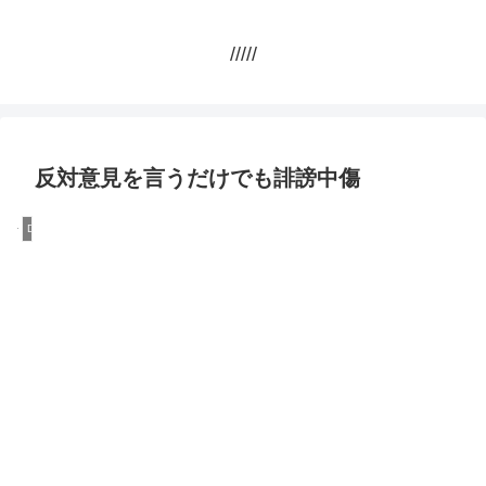
/////
反対意見を言うだけでも誹謗中傷
DQN