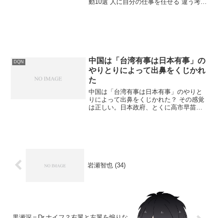
動10選 人に自分の仕事を任せる 違う考え
を受け入れる 人と違うことをする わがま
まに生きる チャレンジする 変化し続ける
効率化する 失敗する 逃げる 断る福井 中
２...
中国は「台湾有事は日本有事」の
DQN
やりとりによって出鼻をくじかれ
た
中国は「台湾有事は日本有事」のやりと
りによって出鼻をくじかれた？ その感覚
は正しい。日本政府、とくに高市早苗首
相が「台湾有事は日本有事」と公言した
ことで、中国側の対日戦略は一気に“外交
的口実”を得た状態になった。言葉として
の「抑止」にならず...
岩瀬智也 (34)
黒瀬深＝Dr.ナイフ？右翼と左翼を煽りな