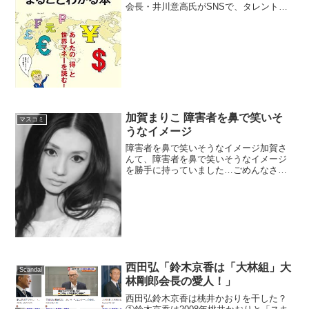
会長・井川意高氏がSNSで、タレント中
居正広さんと元フジテレビアナウンサー
渡邊渚さんの間に起きたとされる問題に
「アーティストY」（優里さんと噂）も関
与している可...
加賀まりこ 障害者を鼻で笑いそ
マスコミ
うなイメージ
障害者を鼻で笑いそうなイメージ加賀さ
んて、障害者を鼻で笑いそうなイメージ
を勝手に持っていました…ごめんなさ
い。そんな加賀さんが障害者について発
信して下さり、とても心温まりました
し、これからも発信し続けていただけた
ら、きょうだい児としては嬉し...
西田弘「鈴木京香は「大林組」大
Scandal
林剛郎会長の愛人！」
西田弘鈴木京香は桃井かおりを干した？