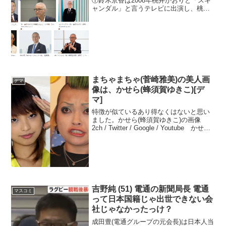
①鈴木京香は2008年桃井かおりと「スキ
ャンダル」と言うテレビに出演し、桃井
ともめた。桃井さんは、鈴木に「吉本の
エドはるみと似ている」と言ったり。鈴
木は、妾の主人の大林組会長大林剛郎(週
刊文春200７年0...
まちゃまちゃ(菅崎雅美)の美人画
デマ
像は、かせら(蜂須賀ゆきこ)[デ
マ]
特徴が似ているあり得なくはないと思い
ました。かせら(蜂須賀ゆきこ)の画像
2ch / Twitter / Google / Youtube かせら
2ch / Twitter / Google / Youtube 蜂須賀
ゆきこまちゃまちゃ(菅崎...
吉野純 (51) 電通の新聞局長 電通
マスコミ
って日本国籍じゃ出世できない会
社じゃなかったっけ？
成田豊(電通グループの元会長)は日本人当