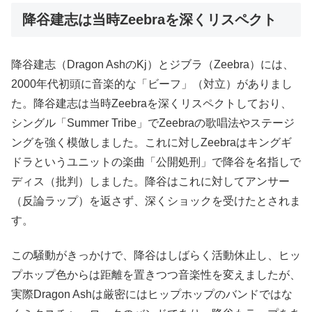
降谷建志は当時Zeebraを深くリスペクト
降谷建志（Dragon AshのKj）とジブラ（Zeebra）には、
2000年代初頭に音楽的な「ビーフ」（対立）がありまし
た。降谷建志は当時Zeebraを深くリスペクトしており、
シングル「Summer Tribe」でZeebraの歌唱法やステージ
ングを強く模倣しました。これに対しZeebraはキングギ
ドラというユニットの楽曲「公開処刑」で降谷を名指しで
ディス（批判）しました。降谷はこれに対してアンサー
（反論ラップ）を返さず、深くショックを受けたとされま
す。
この騒動がきっかけで、降谷はしばらく活動休止し、ヒッ
プホップ色からは距離を置きつつ音楽性を変えましたが、
実際Dragon Ashは厳密にはヒップホップのバンドではな