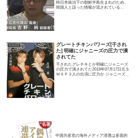
時日本統治下の朝鮮半島生まれのため、
韓国人と誤った情報が流されている
2ch / Twitter / Google / Youtube関連ニュ
ース 2019年10月18日 マスコミが書けな
い電通タブー ...
グレートチキンパワーズ[干され
マスコミ
た] 明確にジャニーズの圧力で潰
されてた
干されたグレチキとか明確にジャニーズ
の圧力で潰されてた2019年07月17日元Ｓ
ＭＡＰ３人の出演に圧力か ジャニーズ事
務所に注意 公取委2ch / Twitter / Google /
Youtube ジャニーズ芸人というよりもア
イドル的な...
中国共産党の海外メディア浸透は多面的