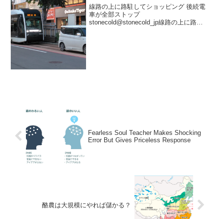
線路の上に路駐してショッピング 後続電
車が全部ストップ
stonecold@stonecold_jp線路の上に路駐
してショッピングを楽しむバカ現るww結
果、後続含めて電車が全部ストップ。 札
幌市 札幌市電札幌 535 に 1623飯島直之
@ヨ...
Fearless Soul Teacher Makes Shocking
Error But Gives Priceless Response
酪農は大規模にやれば儲かる？