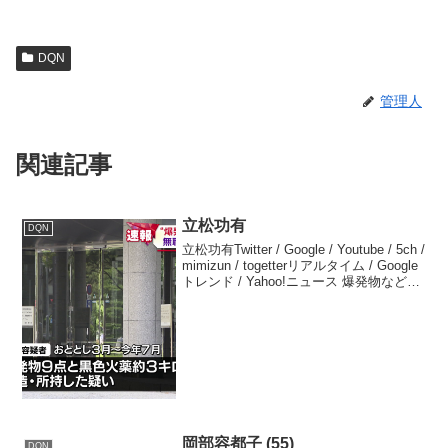
DQN
管理人
関連記事
立松功有
DQN
立松功有Twitter / Google / Youtube / 5ch /
mimizun / togetterリアルタイム / Google
トレンド / Yahoo!ニュース 爆発物など製
造・所持か 28歳男逮捕 愛知・稲沢市 爆
発物...
岡部容都子 (55)
DQN