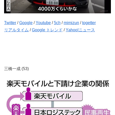
Twitter
/
Google
/
Youtube
/
5ch
/
mimizun
/
togetter
リアルタイム
/
Google トレンド
/
Yahoo!ニュース
三橋一成 (53)