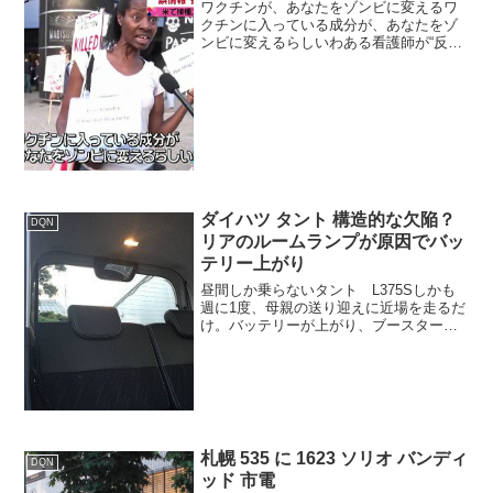
ワクチンが、あなたをゾンビに変えるワ
クチンに入っている成分が、あなたをゾ
ンビに変えるらしいわある看護師が“反ワ
クチン”の陰謀論に染まるまで看護師「世
の中は狂ってる」新型コロナウイルスや
ワクチンなどをめぐり、根拠に基づかな
い「陰謀論」が問題視...
ダイハツ タント 構造的な欠陥？
DQN
リアのルームランプが原因でバッ
テリー上がり
昼間しか乗らないタント L375Sしかも
週に1度、母親の送り迎えに近場を走るだ
け。バッテリーが上がり、ブースターケ
ーブルで対処2017年12月12日の購入履歴
が残っていた。2018年06月、バッテリー
上がり再発2018年06月6日にボッシュ...
札幌 535 に 1623 ソリオ バンディ
DQN
ッド 市電