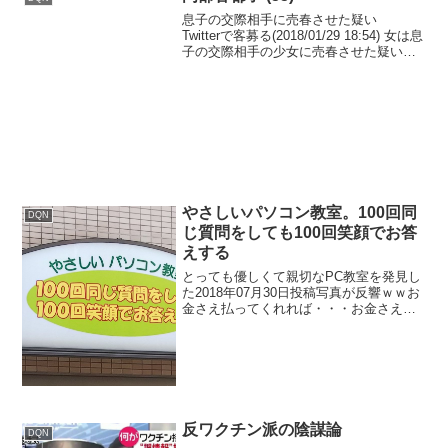
息子の交際相手に売春させた疑い
Twitterで客募る(2018/01/29 18:54) 女は息
子の交際相手の少女に売春させた疑いで
す。 岡部容都子容疑者(55)はおととし12
月、東京・豊島区のホテルで息子の交際
相手だった当時17歳の少女...
やさしいパソコン教室。100回同
DQN
じ質問をしても100回笑顔でお答
えする
とっても優しくて親切なPC教室を発見し
た2018年07月30日投稿写真が反響ｗｗお
金さえ払ってくれれば・・・お金さえ払
ってくれれば、親切丁寧に教えて差し上
げます。むしろ覚えてくれないほうが商
売になる。かつてのAVIVAがまさにこの
やり方だっ...
反ワクチン派の陰謀論
DQN