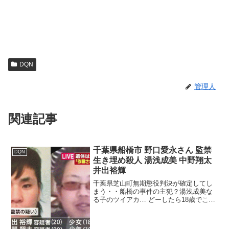
DQN
管理人
関連記事
千葉県船橋市 野口愛永さん 監禁
DQN
生き埋め殺人 湯浅成美 中野翔太
井出裕輝
千葉県芝山町無期懲役判決が確定してし
まう・・船橋の事件の主犯？湯浅成美な
る子のツイアカ… どーしたら18歳でここ
まで荒めるのか…親も子がこんな殺され
方して失うなんてやりきれないな去年４
月、千葉県芝山町で、１８歳の少女から