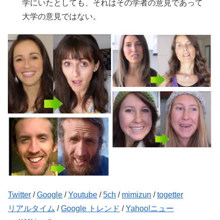
学にいたとしても、それはその学者の意見であって
大学の意見ではない。
Twitter
/
Google
/
Youtube
/
5ch
/
mimizun
/
togetter
リアルタイム
/
Google トレンド
/
Yahoo!ニュー