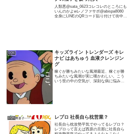
人類悪@sata_0623コレコレのところにも
いんのかよwレノファサポ@abispa8080
全身にLINEのQRコード貼り付けて街中歩
いたら彼女が出来るか検証
キッズライン トレンダーズ キレ
DQN
ナビ はあちゅう 血液クレンジン
グ
稼ぐが勝ちみたいな風潮最近、稼ぐが勝
ちみたいな風潮が実に嘆かわしい。こう
いう世の中の空気が、深刻な病に悩み苦
しむような人々に、あたかも効果がある
ように謳い、根拠のない治療法を高額で
売りつけたりすることに繋がってると思
うんだ。血液クレンジング...
レプロ 社長自ら枕営業？
DQN
社長自ら枕攻勢平気でやってるレプロ？
レプロって言えば西原の旦那に社長自ら
枕攻勢平気でやってるようなとこなんだ