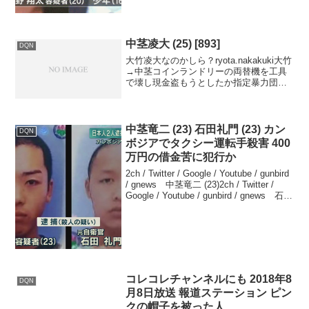
金品を奪い、畑に埋め...
中茎凌大 (25) [893]
DQN
大竹凌大なのかしら？ryota.nakakuki大竹
→中茎コインランドリーの両替機を工具
で壊し現金盗もうとしたか指定暴力団住
吉会系暴力団組長ら3人を逮捕 栃木県や
茨城県では同様の被害多数2025年06月12
日栃木県鹿沼市で、コインランドリー...
中茎竜二 (23) 石田礼門 (23) カン
DQN
ボジアでタクシー運転手殺害 400
万円の借金苦に犯行か
2ch / Twitter / Google / Youtube / gunbird
/ gnews 中茎竜二 (23)2ch / Twitter /
Google / Youtube / gunbird / gnews 石田
礼門 (23)...
コレコレチャンネルにも 2018年8
DQN
月8日放送 報道ステーション ピン
クの帽子を被った人