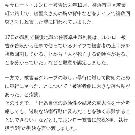
キサロート・ルンロー被告は去年11月、横浜市中区若葉
町の路上で、鍵聖久さんの胸や背中などをナイフで複数回
突き刺し殺害した罪に問われていました。
17日の裁判で横浜地裁の佐藤卓生裁判長は、ルンロー被
告が普段から仕事で使っているナイフで被害者の上半身を
複数回刺していることから「人が死亡する危険性があるこ
とを分かっていた」などと殺意を認定しました。
一方で、被害者グループの激しい暴行に対して防衛のため
に犯行に至ったことについて「被害者側に大きな落ち度が
あった」と指摘。
そのうえで、「行為自体の危険性や結果の重大性を十分考
慮しても、過剰な防衛行動に及んだことを強く非難するこ
とはできない」などとしてルンロー被告に懲役3年、執行
猶予5年の判決を言い渡しました。