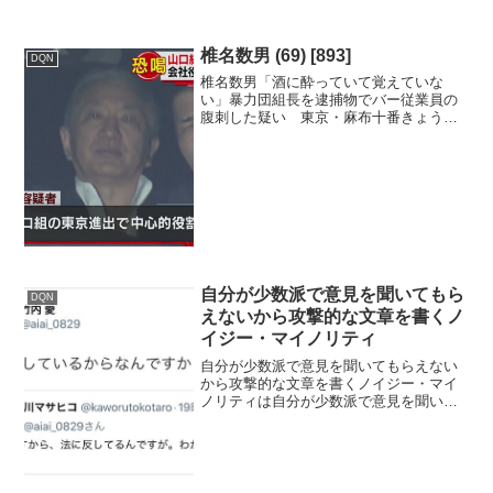
椎名数男 (69) [893]
DQN
椎名数男「酒に酔っていて覚えていな
い」暴力団組長を逮捕物でバー従業員の
腹刺した疑い 東京・麻布十番きょう未
明、東京・港区のバーで従業員を刃物で
刺したとして暴力団組長の男が警視庁に
逮捕されました。傷害の疑いで逮捕され
た指定暴力団・六代目山口組...
自分が少数派で意見を聞いてもら
DQN
えないから攻撃的な文章を書くノ
イジー・マイノリティ
自分が少数派で意見を聞いてもらえない
から攻撃的な文章を書くノイジー・マイ
ノリティは自分が少数派で意見を聞いて
もらえないから攻撃的な文章を書く「ネ
トウヨ」「ワクワク」「壺」「ワク信」
「ウク信」など造語を作りたがる共産
党・NHKをぶっ壊す党・れ...