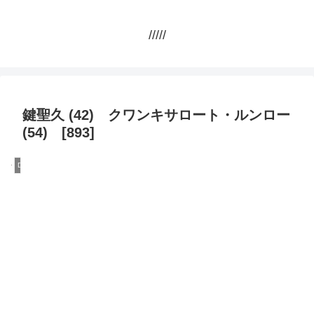
/////
鍵聖久 (42) クワンキサロート・ルンロー
(54) [893]
DQN