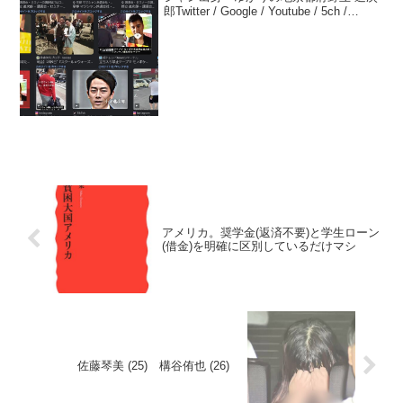
郎Twitter / Google / Youtube / 5ch /
mimizun / togetterリアルタイム / Google
トレンド / Yaho...
アメリカ。奨学金(返済不要)と学生ローン
(借金)を明確に区別しているだけマシ
佐藤琴美 (25) 構谷侑也 (26)