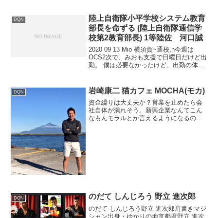
陸上自衛隊小平学校システム教育
DQN
部長を命ずる (陸上自衛隊通信学
校第2教育部長) 1等陸佐 河口誠
2020 09 13 Mio 横須賀~通校,n今週は
OCS2次で、みおも支援で日曜日だけど出
勤。 僕は必要なかったけど、出勤の体で
行って、部長室で、、、 と思ったけど、
先任が来ていて断念。でも、104号館へ行
ったら暗くて誰もいない。 早速み...
岩崎康二 猫カフェ MOCHA(モカ)
DQN
資金繰りは大丈夫か？営業を止めたら会
社自体が潰れそう。新興企業なんてこん
なもんモラルとか言えるようになるのは
大きく成長してから。逆に言えば誰もが
知っている有名企業だって・・・「お客
さんと猫ちゃん🐈の居心地だけを考える
毎日です。」パルボウイル...
のだて しんじろう 野立 進次郎
DQN
のだて しんじろう野立 進次郎肩書きマジ
シャン出身・ゆかりの地京都府野立 進次