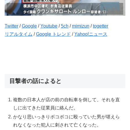
Twitter
/
Google
/
Youtube
/
5ch
/
mimizun
/
togetter
リアルタイム
/
Google トレンド
/
Yahoo!ニュース
目撃者の話によると
複数の日本人が店の前の自転車を倒して、それを直
しに出てきた従業員に絡んだ。
かなり思いっきりボコボコに殴っていた男が堪えら
れなくなった犯人に刺されて亡くなった。