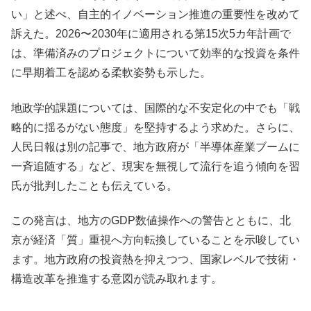
い」と述べ、自主的イノベーション推進の重要性を改めて
訴えた。2026〜2030年に適用される第15次5カ年計画で
は、準備済みのプロジェクトについて効率的な投資を条件
に早期着工を認める柔軟姿勢も示した。
地政学的課題については、国際的な不安定化の中でも「戦
略的に揺るがない態度」を堅持するよう求めた。さらに、
人民日報は別の記事で、地方政府が「半導体産業ブームに
一斉追随する」など、現実を無視して流行を追う傾向を習
氏が批判したことも伝えている。
この発言は、地方のGDP数値操作への警告とともに、北
京が経済「質」重視へ方向転換していることを示唆してい
ます。地方政府の投資熱を抑えつつ、国家レベルで技術・
構造改革を推進する意図が読み取れます。