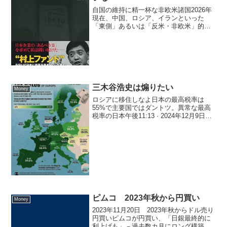
自国の維持に精一杯な非欧米諸国2026年
現在、中国、ロシア、イランといった
「東側」あるいは「反米・非欧米」的な
連携を強めてきた国々が、経済、軍事、
内政のあらゆる面で同時に深刻な行き詰
まりを見せています。これが意図的な戦
略によるものか、構造的...
三木谷浩史は煽りたい
Money
ロシアに移住しなよ日本の最高税率は
55%で主要国ではダントツ。異常な最高
税率の日本午後11:13 · 2024年12月9日経
団連終わってる。日本の最高税率は55%
で主要国ではダントツ。最高相続税も
55%とダントツ。合わせると実質80%。
中国...
ピムコ 2023年秋から円買い
Money
2023年11月20日 2023年秋からドル売り
円買いピムコが円買い、「日銀最終的に
利上げも」－過去数カ月にロング構築パ