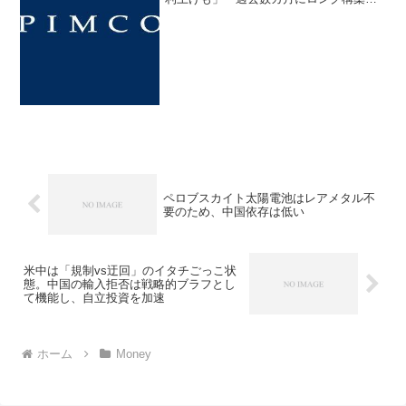
シフィック・インベストメント・マネジ
メント(ＰＩＭＣＯ)は円を買っている。日
本でインフレが加速し、日本銀行が金融
引き締め...
ペロブスカイト太陽電池はレアメタル不
要のため、中国依存は低い
米中は「規制vs迂回」のイタチごっこ状
態。中国の輸入拒否は戦略的ブラフとし
て機能し、自立投資を加速
ホーム
Money