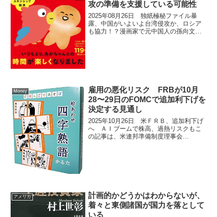
攻の準備を支援している可能性
2025年08月26日 独紙極秘ファイル暴
露、中国がいよいよ台湾侵攻か、ロシア
も協力！？漫画家で元中国人の孫向文氏
による寄稿で、中国の台湾侵攻の可能性
と中露（中国・ロシア）間の軍事協力に
関する懸念を述べています。内容をまと
めます。 大阪で元...
雇用の悪化リスク FRBが10月
Money
28〜29日のFOMCで追加利下げを
決定する見通し
2025年10月26日 米ＦＲＢ、追加利下げ
へ ＡＩブームで株高、過熱リスクもこ
の記事は、米連邦準備制度理事会
（FRB）が10月28〜29日の連邦公開市場
委員会（FOMC）で追加利下げを決定す
る見通しを伝えている。背景には、雇用
の悪化リスク...
計画的かどうかはわからないが、
アメリカ
着々と東側諸国が国力を落として
いる