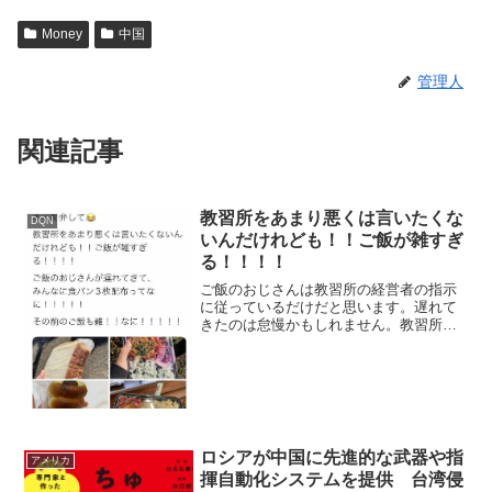
Money
中国
管理人
関連記事
教習所をあまり悪くは言いたくな
DQN
いんだけれども！！ご飯が雑すぎ
る！！！！
ご飯のおじさんは教習所の経営者の指示
に従っているだけだと思います。遅れて
きたのは怠慢かもしれません。教習所を
あまり悪くは言いたくないんだけれど
も！！ご飯が雑すぎる！！！！ご飯のお
じさんが遅れてきて、みんなに食パン3枚
配布ってなに！！！！！そ...
ロシアが中国に先進的な武器や指
アメリカ
揮自動化システムを提供 台湾侵