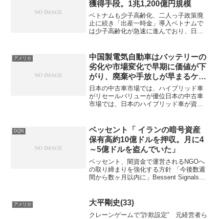
獲得手段。1兆1,200億円規模
ベトナムも少子高齢化、二人っ子政策廃
止に続き「出産一時金」導入ベトナムで
は少子高齢化が急速に進んでおり、日本
などの先進国と比べて「豊かになる前
（経済開発の途上段階）に高齢化してし
まう」という深刻なリスクに直面してい
中国製電気自動車はバッテリーの
アメリカ
ます。政府は二人っ子政策を...
劣化や市場変化で早期に価値が下
がり、廃棄や手放しが早まるケー
スが多い
日本の中古車市場では、ハイブリッド車
がリセールバリューが優位日本の中古車
市場では、日本のハイブリッド車が資産
価値（リセールバリュー）で最も優位。
中国製EVは値崩れが大きく、日本の内燃
機関（ガソリン）車は中間的な位置で
ベッセント「 イランの暗号資産
DQN
す。買取価格を考えると、...
保有高約10億ドルを押収。月に4
～5億ドルを盗んでいた」
ベッセント、闇資金で運営されるNGOへ
の取り締まりを強化する方針 「今後数週
間から数ヶ月以内に」Bessent Signals
Crackdown On Dark-Money Funded
NGOs In "Weeks, Months Ah...
大平剛史(33)
アメリカ
クレーンゲームで“詐欺設定” 元経営者ら