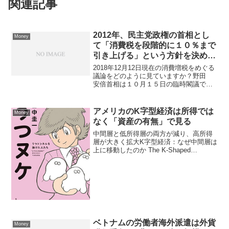
関連記事
2012年、民主党政権の首相とし
Money
て「消費税を段階的に１０％まで
引き上げる」という方針を決め
た”立役者”である野田佳彦
2018年12月12日現在の消費増税をめぐる
議論をどのように見ていますか？野田
安倍首相は１０月１５日の臨時閣議で来
年１０月に予定どおり消費税を引き上げ
る旨の方針を発表しましたが、安倍さん
が本当にそれをやるかは別の話です。ご
アメリカのK字型経済は所得では
Money
存じのように安倍...
なく「資産の有無」で見る
中間層と低所得層の両方が減り、高所得
層が大きく拡大K字型経済：なぜ中間層は
上に移動したのか The K-Shaped
Economy: Why The Middle Class Moved
Upこの記事は、よく言われる「K字型経
済（K-sh...
ベトナムの労働者海外派遣は外貨
Money