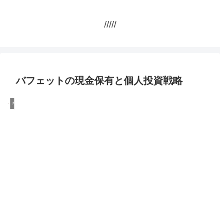
/////
バフェットの現金保有と個人投資戦略
Money