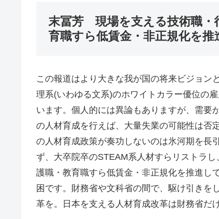
末冨芳 現場を支える技術職・
育職すら低賃金・非正規化を推
この報道はより大きな我が国の将来ビジョン
理系(いわゆる文系)のホワイトカラー優位の
います。個人的には異論もありますが、需要
の人材育成を行えば、大量失業の可能性は否
の人材育成政策が奏功しないのは氷河期を長
ず、大卒院卒のSTEAM系人材すらリストラ
護職・教育職すら低賃金・非正規化を推進し
困です。財務省や文科省の間で、駆け引きを
革を。日本を支える人材育成改革は財務省だ