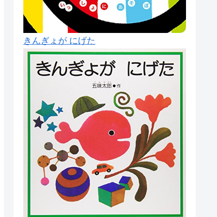
きんぎょが にげた