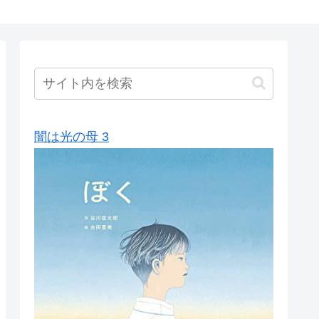
闇は光の母 3