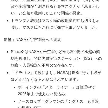
政赤字増加が予測される）をマスク氏が「忌まわし
い」と公然と批判したことで関係が悪化。
トランプ大統領はマスク氏の政府契約打ち切りを示
唆し、マスク氏もこれに反発する形となりました。
影響：NASAや宇宙開発への波紋
SpaceXはNASAや米空軍などから200億ドル超の契
約を獲得し、特に国際宇宙ステーション（ISS）への
物資・人員輸送で不可欠な存在です。
「ドラゴン」退役により、NASAはISSに行く手段が
ほとんどなくなると懸念されています。
ボーイングの「スターライナー」は修理中で
2026年まで使えない見込み。
ノースロップ・グラマンの「シグナス」も直近