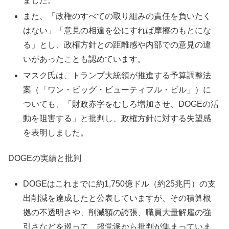
ました。
また、「政権のすべての取り組みの責任を負いたく
はない」「意見の相違を公にすれば摩擦のもとにな
る」とし、政権方針との距離感や内部での意見の違
いがあったことも認めています。
マスク氏は、トランプ大統領が推進する予算調整法
案（「ワン・ビッグ・ビューティフル・ビル」）に
ついても、「財政赤字をむしろ増加させ、DOGEの活
動を阻害する」と批判し、政権方針に対する失望感
を表明しました。
DOGEの実績と批判
DOGEはこれまでに約1,750億ドル（約25兆円）の支
出削減を達成したと公表していますが、その積算根
拠の不透明さや、削減額の誇張、職員大量解雇の強
引さなどを巡って、超党派から批判が集まっていま