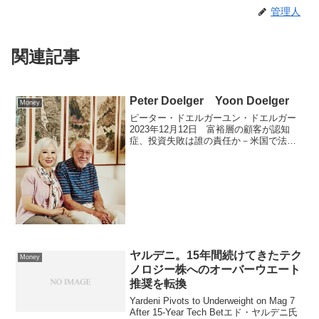
管理人
関連記事
Peter Doelger Yoon Doelger
Money
ピーター・ドエルガーユン・ドエルガー
2023年12月12日 富裕層の顧客が認知
症、投資失敗は誰の責任か－米国で法廷
闘争JPMorgan Is in a Fight Over Client’s
Lost $50 Million Fortune...
ヤルデニ。15年間続けてきたテク
Money
ノロジー株へのオーバーウエート
推奨を転換
Yardeni Pivots to Underweight on Mag 7
After 15-Year Tech Betエド・ヤルデニ氏