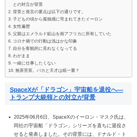
との対立が背景
背景と発言の要点は以下の通りです。
子どもの頃から孤独感に苛まれてきたイーロン
女性遍歴
父親はエメラルド鉱山を南アフリカに所有していた
コロナ禍での行動は浅はかな印象
自分を客観的に見れなくなってる
わがまま
一緒に仕事したくない
無茶苦茶。バカと天才は紙一重？
SpaceXが「ドラゴン」宇宙船を退役へ―
トランプ大統領との対立が背景
2025年06月6日、SpaceXのイーロン・マスク氏は、
同社の宇宙船「ドラゴン」シリーズを直ちに退役さ
せると発表しました。その背景には、ドナルド・ト