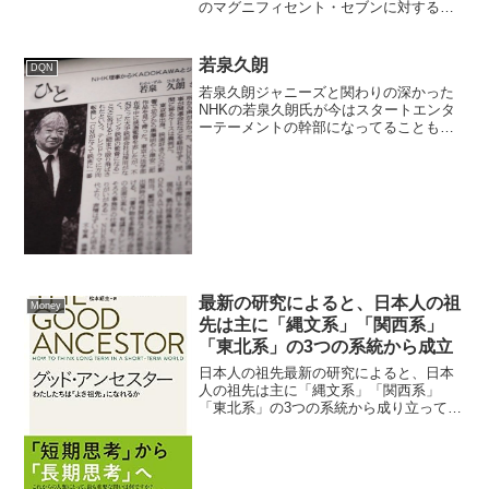
のマグニフィセント・セブンに対する投
資判断の変更ウォール街の著名なストラ
テジストであるエド・ヤルデニ氏...
若泉久朗
DQN
若泉久朗ジャニーズと関わりの深かった
NHKの若泉久朗氏が今はスタートエンタ
ーテーメントの幹部になってることも報
じてましたね。Twitter / Google /
Youtube / 5ch / mimizun / togetterリアル
タイ...
最新の研究によると、日本人の祖
Money
先は主に「縄文系」「関西系」
「東北系」の3つの系統から成立
日本人の祖先最新の研究によると、日本
人の祖先は主に「縄文系」「関西系」
「東北系」の3つの系統から成り立ってい
ることが明らかになっています。 縄文
系：主に沖縄県など南西諸島に多く、古
くから日本列島に住んでいた縄文人に由
来します。沖縄では縄文系...