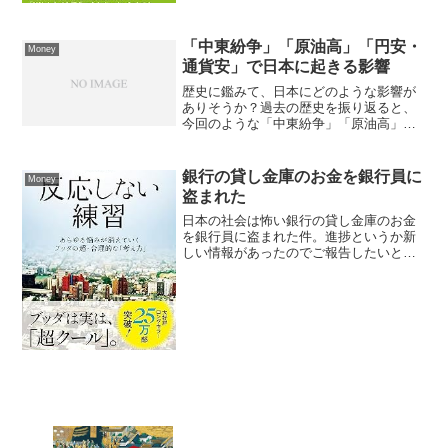
「中東紛争」「原油高」「円安・
Money
通貨安」で日本に起きる影響
歴史に鑑みて、日本にどのような影響が
ありそうか？過去の歴史を振り返ると、
今回のような「中東紛争」「原油高」
「円安・通貨安」が重なる状況は、日本
経済に複数のルートで甚大な影響を及ぼ
す可能性があります。特に1970年代のオ
銀行の貸し金庫のお金を銀行員に
Money
イルショックと、199...
盗まれた
日本の社会は怖い銀行の貸し金庫のお金
を銀行員に盗まれた件。進捗というか新
しい情報があったのでご報告したいと思
います。怖いです。怖いってことが分か
りました。日本の社会っていうのは怖い
ってことが分かりました。俺ちょっと本
当に本気で心配したじゃん...