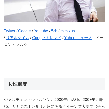
Twitter
/
Google
/
Youtube
/
5ch
/
mimizun
/
リアルタイム
/
Google トレンド
/
Yahoo!ニュース
イー
ロン・マスク
女性遍歴
ジャスティン・ウィルソン。2000年に結婚。2008年に離
婚。カナダのオンタリオ州にあるクイーンズ大学で出会っ