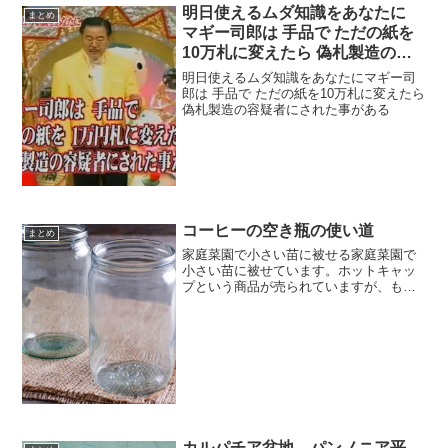
明日使えるムダ知識をあなたに
まとめ
マギー司郎は 手品で ただの紙を
10万札に変えたら 偽札製造の容
疑者にされた事がある
明日使えるムダ知識をあなたにマギー司
郎は 手品で ただの紙を10万札に変えたら
偽札製造の容疑者にされた事がある
コーヒーの空き瓶の使い道
まとめ
家庭菜園で小さい苗に被せる家庭菜園で
小さい苗に被せています。ホットキャッ
プという商品が売られていますが、もっ
たいないから。蒸れるのが困ります。ヨ
トウムシ対策にはなるかも。空き瓶の使
い道調味料などの収納やコーヒーの空き
瓶の使い道をお聞かせ下さ...
カルパチア盆地 パンノニア平