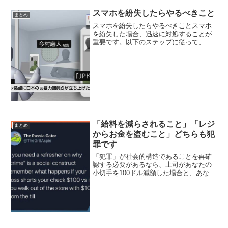
スマホを紛失したらやるべきこと
まとめ
スマホを紛失したらやるべきことスマホ
を紛失した場合、迅速に対処することが
重要です。以下のステップに従って、状
況を改善しましょう。1. 冷静に深呼吸し
て状況を整理する最初に焦らず、冷静に
なることが大切です。パニックになる
と、有効な行動がとれな...
「給料を減らされること」「レジ
まとめ
からお金を盗むこと」どちらも犯
罪です
「犯罪」が社会的構造であることを再確
認する必要があるなら、上司があなたの
小切手を100ドル減額した場合と、あなた
がレジから100ドルを持って店を出た場合
とで何が起こるかを思い出してくださ
い。The Russia Gator @TheGr8A...