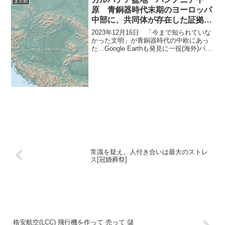
まとめ
原 青銅器時代末期のヨーロッパ
中部に、共同体が存在した証拠が
見つかった
2023年12月16日 「今まで知られていな
かった文明」が青銅器時代の中欧にあっ
た…Google Earthも発見に一役(海外)パン
ノニア平原Twitter / Google /
Youtube / 5ch / mimizun / toge...
常識を疑え。人付き合いは最大のストレ
ス[冠婚葬祭]
格安航空(LCC) 飛行機を作って 売って 儲