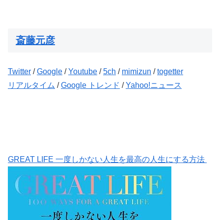
斎藤元彦
Twitter
/
Google
/
Youtube
/
5ch
/
mimizun
/
togetter
リアルタイム
/
Google トレンド
/
Yahoo!ニュース
GREAT LIFE 一度しかない人生を最高の人生にする方法