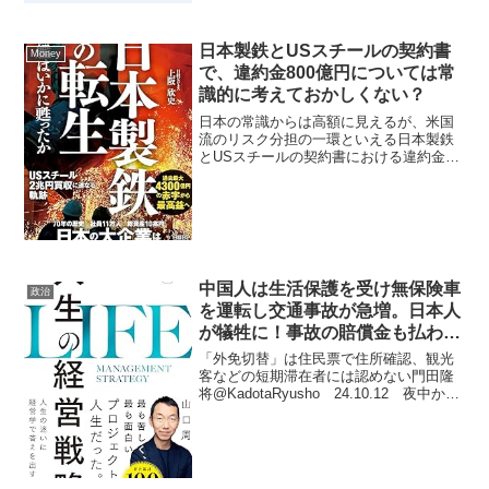
日本製鉄とUSスチールの契約書
Money
で、違約金800億円については常
識的に考えておかしくない？
日本の常識からは高額に見えるが、米国
流のリスク分担の一環といえる日本製鉄
とUSスチールの契約書における違約金
800億円は「常識的におかしい」のか 結
論から言うと、巨額ではあるものの、
M&A（企業買収）契約においてこの規模
の「違約金（ブレイク...
中国人は生活保護を受け無保険車
政治
を運転し交通事故が急増。日本人
が犠牲に！事故の賠償金も払わな
い。森山裕や公明党の弊害は凄ま
「外免切替」は住民票で住所確認、観光
じい！
客などの短期滞在者には認めない門田隆
将@KadotaRyusho 24.10.12 夜中から
中国人が行列をつくり交付された免許住
所は「ビジネスホテル グランドール府
中」。なぜ滞在ホテルの住所で免許が取
れる...