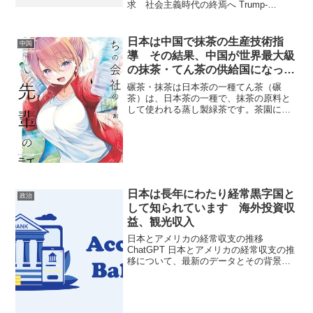
求 社会主義時代の終焉へ Trump-
Backed Colombian President-Elect Gives
Guerrillas "One Month To ...
日本は中国で抹茶の生産技術指
中国
導 その結果、中国が世界最大級
の抹茶・てん茶の供給国になって
しまった
碾茶・抹茶は日本茶の一種てん茶（碾
茶）は、日本茶の一種で、抹茶の原料と
して使われる蒸し製緑茶です。茶園に葦
簀（よしず）や藁（わら）などの覆いを
して日光を遮って育てられ、この被覆栽
培によって旨みが増し、茶葉は柔らかく
鮮やかな緑色になります。摘...
日本は長年にわたり経常黒字国と
政治
して知られています 海外投資収
益、観光収入
日本とアメリカの経常収支の推移
ChatGPT ​日本とアメリカの経常収支の推
移について、最新のデータとその背景を
以下にまとめました。​🇯🇵 日本の経常収
支の推移 日本は長年にわたり経常黒字国
として知られていますが、その構成は近
年変化していま...