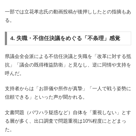
一部では立花孝志氏の動画投稿が後押ししたとの指摘もあ
る。
4. 失職・不信任決議をめぐる「不条理」感覚
県議会全会派による不信任決議と失職を「改革に対する抵
抗」「議会の既得権益防衛」と見なし、逆に同情や支持を
呼んだ。
支持者からは「お辞儀や所作が真摯」「一人で戦う姿勢に
信頼できる」といった声が聞かれる。
文書問題（パワハラ疑惑など）自体を「重視しない」とす
る層が多く、出口調査で問題重視は10%程度にとどまっ
た。