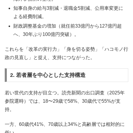
知事自身の給与3割減・退職金5割減、公用車変更に
よる経費削減。
財政調整基金の増加（就任前33億円から127億円超
へ、30年ぶり100億円突破）。
これらを「改革の実行力」「身を切る姿勢」「ハコモノ行
政の見直し」と捉え、支持につながった。
2. 若者層を中心とした支持構造
若い世代の支持が目立つ。読売新聞の出口調査（2025年
参院選時）では、18〜29歳で58%、30歳代で55%が支
持。
一方、60歳代41%、70歳以上34%と高齢層では相対的に
低い。