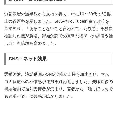
無党派層の過半数から支持を得て、特に10〜30代で6割以
上の得票率を示しました。SNSやYouTube経由で政策を
直接知り、「あることないこと言われていた疑惑」を独自
検証した層が急増、街頭演説での真摯な姿勢（お辞儀や話
し方）も信頼を高めました。
SNS・ネット効果
選挙終盤、演説動画のSNS投稿が支持を加速させ、マス
コミ報道への不信感が逆風を跳ね返しました。失職直後の
街頭活動で熱烈支持者が集まり、若者から「独りぼっちで
も頑張る姿」に共感が広がりました。