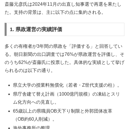
斎藤元彦氏は2024年11月の出直し知事選で再選を果たし
た。支持の背景は、主に以下の点に集約される。
1. 県政運営の実績評価
多くの有権者が3年間の県政を「評価する」と回答してい
る。朝日新聞の出口調査では76%が県政運営を評価し、そ
のうち62%が斎藤氏に投票した。具体的な実績として挙げ
られるのは以下の通り。
県立大学の授業料無償化（若者・Z世代支援の柱）。
県庁舎建て替え計画（1000億円規模）の凍結とスリ
ム化方向への見直し。
65歳以上の県職員OB天下り制限と外郭団体改革
（OB約60人削減）。
海外事務所の整理。