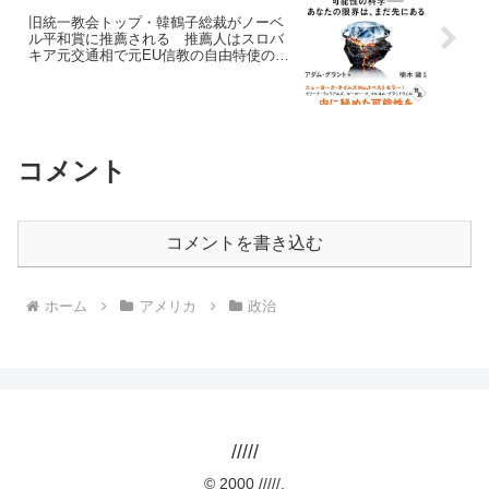
旧統一教会トップ・韓鶴子総裁がノーベ
ル平和賞に推薦される 推薦人はスロバ
キア元交通相で元EU信教の自由特使のヤ
ン・フィゲル氏
コメント
コメントを書き込む
ホーム
アメリカ
政治
/////
© 2000 /////.