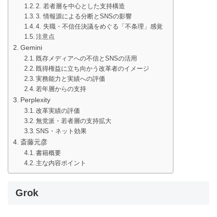
2. 若者層を中心とした支持構造
3. 情報源による分断とSNSの影響
4. 失職・不信任決議をめぐる「不条理」感覚
注意点
Gemini
既存メディアへの不信とSNSの活用
既得権益に立ち向かう改革者のイメージ
実務能力と実績への評価
若年層からの支持
Perplexity
改革実績の評価
無党派・若者層の支持拡大
SNS・ネット効果
斎藤元彦
書籍概要
主な内容ポイント
Grok