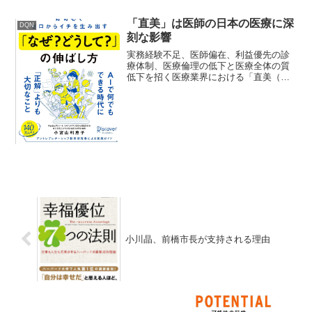
「直美」は医師の日本の医療に深
DQN
刻な影響
実務経験不足、医師偏在、利益優先の診
療体制、医療倫理の低下と医療全体の質
低下を招く医療業界における「直美（ち
ょくび）」の問題初期研修（2年間）を終
えた医師が、一般の保険診療科での経験
を積まずに直接美容外科に就職すること
を指し、以下のような課...
小川晶、前橋市長が支持される理由