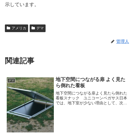
示しています。
アメリカ
デマ
管理人
関連記事
地下空間につながる扉 よく見た
デマ
ら倒れた看板
地下空間につながる扉よく見たら倒れた
看板スナック ユニコーンペガサス日本
では、地下室が少ない理由として、次の
点が挙げられます。 建蔽率や容積率の制
限 雨や湿度が多いこと 木造家屋が主流で
あること 建築基準法で地下に居室を設け
る場合の指針が示...