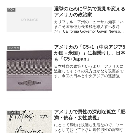
選挙のために平気で意見を変える
DQN
アメリカの政治家
カリフォルニア州のニューサム知事「い
まこそ国家億万長者税を導入すべき時
だ」 California Governor Gavin Newsom
says "it's time for a national billionaire tax
カリフ...
アメリカの「C5+1（中央アジア5
アメリカ
か国＋米国）」に相乗りし、日本
も「C5+Japan」
日本独自の政策というより、アメリカに
追従してそうその見方はかなり現実的で
す。今回の日本と中央アジアの連携強化
は、表向きには日本独自の経済外交とし
て打ち出されていますが、戦略的枠組み
を見ると米国やEUの動きと明らかに連動
しています。アメリカは...
アメリカで男性の深刻な孤立「肥
アメリカ
満・依存・女性蔑視」
にとって孤独は快適な生活なので、ソー
ッとしておいて下さい現代男性の深刻な