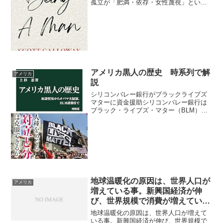
孤立が「肥満・依存・女性蔑視」という
社会病理を拡散させている ニューヨーク
大学スターン経営大学院の学者スコッ
ト・ギャロウェイによる連載の一部であ
り、彼自身の著書『男とし...
アメリカ黒人の歴史 時系列で解
アメリカ
説
シリコンバレー銀行がブラックライブズ
マターに資金援助シリコンバレー銀行は
ブラック・ライブズ・マター（BLM）運
動の関連団体に対して7,300万ドル（約95
億円）以上の寄付を行っていたことが報
じられています。この寄付は、BLM運動
や関連活動に...
地球温暖化の原因は、世界人口が
アメリカ
増えている事。新興国経済が伸
び、世界規模で消費が増えている
事
地球温暖化の原因は、世界人口が増えて
いる事。新興国経済が伸び、世界規模で