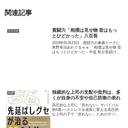
関連記事
貴闘力「相撲は見せ物 昔はもっ
アメリカ
とひどかった」八百長
2018年01月23日 貴闘力の暴露トークに
東野幸治あわてるｗｗ 「相撲は見せ物 昔
はもっとひどかった」中盆 私が見続けた
国技・大相撲の“深奥” 八百長
mimizun / 2ch / Twitter / Google /
Youtube2...
独裁的な上司の支配や批判は、多
DQN
くが自身の不安や自己防衛の表れ
高圧的な上司に「折れない」サバイバル
術6選──ストレスを成長に変える高圧的
な上司の下で「折れない」ためのサバイ
バル術としては、以下の6つが重要です。
上司の裏側にある人物像を見抜く独裁的
な上司の支配や批判は多くが自身の不安