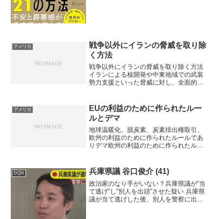
や自己防衛の表れで...
戦争以外にイランの脅威を取り除
アメリカ
く方法
戦争以外にイランの脅威を取り除く方法
イランによる核開発や中東地域での武装
勢力支援といった脅威に対し、全面的な
戦争を回避しつつ対応する外交・経済的
アプローチは主に4つあります。強力な経
済制裁による資金源の遮断、核開発を制
EUの利益のために作られたルー
アメリカ
限する国際的な枠組みの...
ルとデマ
地球温暖化、脱炭素、炭素排出権取引、
欧州の利益のために作られたルールであ
りデマ欧州の利益のために作られたルー
ルとデマ地球温暖化や脱炭素、そして炭
素排出権取引をめぐる議論には、科学的
な側面だけでなく、地政学的な戦略や経
兵庫県議 谷口俊介 (41)
DQN
済的な利権が複雑に絡み合...
政治家のなり手がいない？兵庫県議が“当
て逃げ”し“別人を出頭”させた疑い 兵庫県
議が当て逃げした後、別人を警察に出頭
させた疑いが強まって警察が捜査してい
ます。 谷口俊介兵庫県議(41)は県議選の