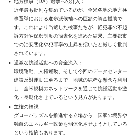
地方検事（DA）選挙への介入：
近年最も批判を集めているのが、全米各地の地方検
事選挙における進歩派候補への巨額の資金援助で
す。これにより当選した検事たちが、軽犯罪の不起
訴方針や保釈制度の簡素化を進めた結果、主要都市
での治安悪化や犯罪率の上昇を招いたと厳しく批判
されています。
過激な抗議活動への資金流入：
環境運動、人権運動、そして今回のデータセンター
建設反対運動に至るまで、地域の純粋な懸念を利用
し、全米規模のネットワークを通じて抗議活動を激
化・長期化させているという見方があります。
主権の軽視：
グローバリズムを推進する立場から、国家の境界や
独自のエネルギー政策を弱体化させようとしている
という指摘もあります。