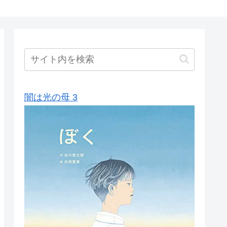
闇は光の母 3