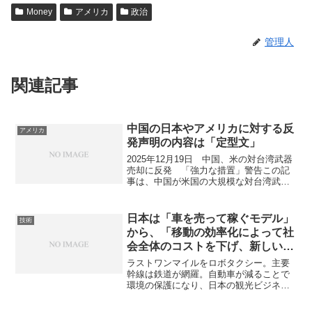
Money
アメリカ
政治
管理人
関連記事
中国の日本やアメリカに対する反
アメリカ
発声明の内容は「定型文」
2025年12月19日 中国、米の対台湾武器
売却に反発 「強力な措置」警告この記
事は、中国が米国の大規模な対台湾武器
売却計画に対して強く反発したというニ
ュースです。以下に要点をまとめます。
米国が台湾に対して総額111億ドル（約
日本は「車を売って稼ぐモデル」
技術
1.7兆円）規...
から、「移動の効率化によって社
会全体のコストを下げ、新しいサ
ービスで稼ぐモデル」への転換
ラストワンマイルをロボタクシー。主要
幹線は鉄道が網羅。自動車が減ることで
環境の保護になり、日本の観光ビジネス
が活性化しそう自動車を減らす政策交通
システムの刷新による観光と環境への影