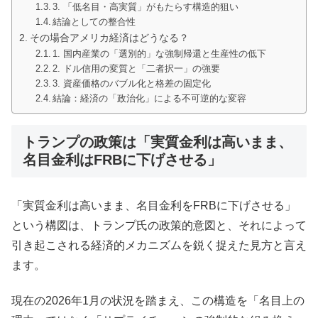
3. 「低名目・高実質」がもたらす構造的狙い
結論としての整合性
その場合アメリカ経済はどうなる？
1. 国内産業の「選別的」な強制帰還と生産性の低下
2. ドル信用の変質と「二者択一」の強要
3. 資産価格のバブル化と格差の固定化
結論：経済の「政治化」による不可逆的な変容
トランプの政策は「実質金利は高いまま、
名目金利はFRBに下げさせる」
「実質金利は高いまま、名目金利をFRBに下げさせる」
という構図は、トランプ氏の政策的意図と、それによって
引き起こされる経済的メカニズムを鋭く捉えた見方と言え
ます。
現在の2026年1月の状況を踏まえ、この構造を「名目上の