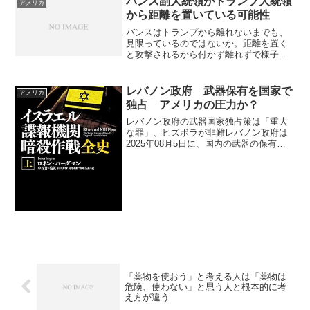
バンス副大統領がトランプ大統領
アメリカ
から距離を置いている可能性
バンスはトランプから離れないまでも、
見限っているのではないか。距離を置く
と攻撃されるから付かず離れずで様子を
見ていると思うバンス副大統領がトラン
プ大統領から距離を置いている可能性バ
ンス副大統領がトランプ大統領から距離
レバノン政府 武器保有を国家で
アメリカ
を置いている可能性は、確...
独占 アメリカの圧力か？
レバノン政府の武器国家独占策は「重大
な罪」、ヒズボラが非難レバノン政府は
2025年08月5日に、国内の武器の保有を
正式な治安機関6つに限定し、武器の国家
独占を確立する計画を軍に策定させるこ
とを決定しました。この方針に対して、
イスラム教シーア...
「薬物を使おう」と考える人は「薬物は
危険、使わない」と思う人と根本的に考
え方が違う