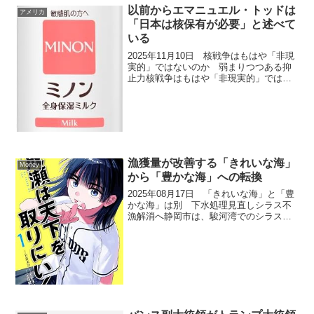
響鉄道が主要幹線を担い、ラストワンマ
以前からエマニュエル・トッドは
アメリカ
イルをロボタクシーが補完...
「日本は核保有が必要」と述べて
いる
2025年11月10日 核戦争はもはや「非現
実的」ではないのか 弱まりつつある抑
止力核戦争はもはや「非現実的」ではな
いのか 弱まりつつある抑止力という論
点については、冷戦時代に成立した核抑
止力の理論が現代では効果を弱めている
という指摘があり...
漁獲量が改善する「きれいな海」
Money
から「豊かな海」への転換
2025年08月17日 「きれいな海」と「豊
かな海」は別 下水処理見直しシラス不
漁解消へ静岡市は、駿河湾でのシラス不
漁の原因の一つとされる栄養不足の改善
を目的に、安倍川河口近くの中島浄化セ
ンターで下水処理方法を見直した。従来
は水質を可能な限...