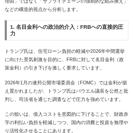
理由」ではなく「サプライチェーンの強制的な組み換え」
などの構造的視点から分析します。
1. 名目金利への政治的介入：FRBへの直接的圧
力
トランプ氏は、住宅ローン負担の軽減や2026年中間選挙
に向けた景気刺激を目的に、FRBに対して名目金利（政
策金利）の引き下げを激しく要求しています。
2026年1月の連邦公開市場委員会（FOMC）では金利が据
え置かれましたが、トランプ氏はパウエル議長を公然と批
判し、司法省を通じた調査などで圧力を強めています。
この狙いは、借入コストを意図的に下げることで、財政赤
字の利払い負担を軽減しつつ、国内の消費と投資を無理や
り活性化させることにあります。