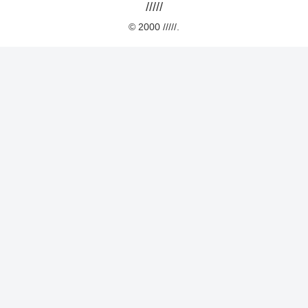
/////
© 2000 /////.