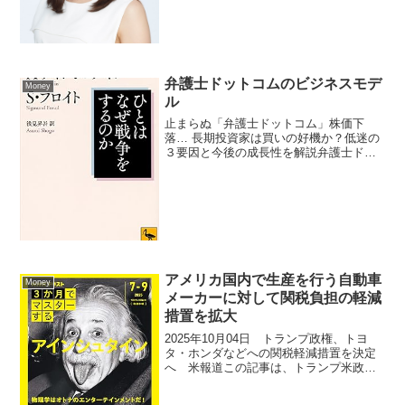
弁護士ドットコムのビジネスモデ
Money
ル
止まらぬ「弁護士ドットコム」株価下
落… 長期投資家は買いの好機か？低迷の
３要因と今後の成長性を解説弁護士ドッ
トコム＜6027＞の株価がコロナ禍の高値
（15,880円）から2025年1月末時点で
2,700円前後へと約80%下落した主な理由
は、...
アメリカ国内で生産を行う自動車
Money
メーカーに対して関税負担の軽減
措置を拡大
2025年10月04日 トランプ政権、トヨ
タ・ホンダなどへの関税軽減措置を決定
へ 米報道この記事は、トランプ米政権
が米国内で生産を行う自動車メーカーに
対して関税負担の軽減措置を拡大する方