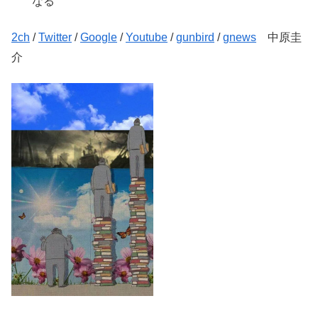
なる
2ch
/
Twitter
/
Google
/
Youtube
/
gunbird
/
gnews
中原圭
介