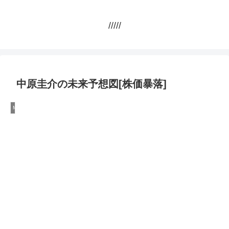
/////
中原圭介の未来予想図[株価暴落]
Money