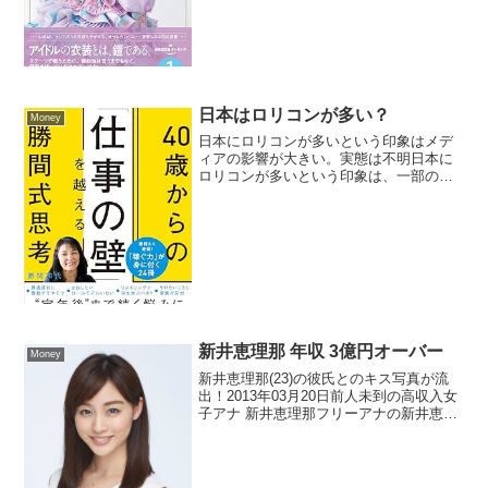
定着したが、その起源はさらに遡り、戦
前・戦中の女優や歌手といった「憧れの
存在」に由来している。 「アイドル
（idol）」という...
日本はロリコンが多い？
Money
日本にロリコンが多いという印象はメデ
ィアの影響が大きい。実態は不明日本に
ロリコンが多いという印象は、一部のメ
ディアやサブカルチャー（特にアニメや
マンガ）においてロリコン的要素が目立
つことから形成されています。成人向け
マンガの中で未成年に見え...
新井恵理那 年収 3億円オーバー
Money
新井恵理那(23)の彼氏とのキス写真が流
出！2013年03月20日前人未到の高収入女
子アナ 新井恵理那フリーアナの新井恵理
那(31)は「前人未到の高収入女子アナ」
に。テレビ局関係者が明かす。「サイド
ビジネスを含まずアナウンサーとしての
仕事だ...