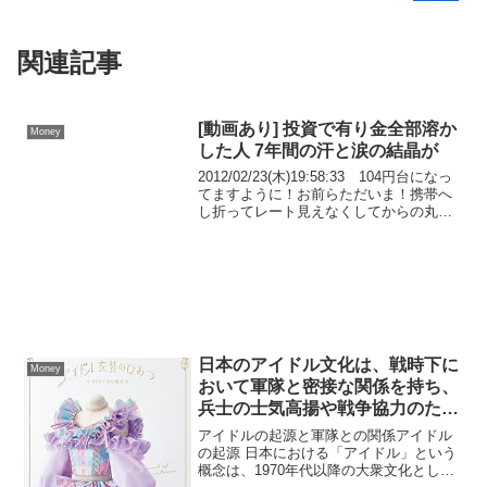
関連記事
[動画あり] 投資で有り金全部溶か
Money
した人 7年間の汗と涙の結晶が
2012/02/23(木)19:58:33 104円台になっ
てますように！お前らただいま！携帯へ
し折ってレート見えなくしてからの丸一
日の仕事、長かったぜぇ実に約12時間ぶ
りのレートチェックだ！もし上がってた
らおでこに「王」って書いて、我が人...
日本のアイドル文化は、戦時下に
Money
おいて軍隊と密接な関係を持ち、
兵士の士気高揚や戦争協力のため
に利用されてきた
アイドルの起源と軍隊との関係アイドル
の起源 日本における「アイドル」という
概念は、1970年代以降の大衆文化として