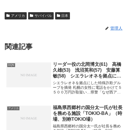
アメリカ
サバイバル
日本
管理人
関連記事
リーダー役の北岡博文(61) 高橋
DQN
久雄(53) 浅沼英和(57) 安藤算
敏(58) シエラレオネを拠点にし
た特殊詐欺
シエラレオネを拠点にした特殊詐欺グル
ープを摘発 札幌の女性に電話をかけて５
５００万円詐取疑い…県警「なぜ西アフ
リカ？」西アフリカのシエラレオネを拠
点とした特殊詐欺グループが、日本の警
察に初めて摘発されました。東南アジア
福島県西郷村の国分太一氏が社長
アメリカ
での摘発強化から逃れる...
を務める施設「TOKIO-BA」（時
場、別称TOKIO場）
福島県西郷村の国分太一氏が社長を務め