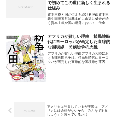
で初めてこの世に新しく生まれる
仕組み
資本主義と国が借金を続ける理由資本主
義や国家運営は基本的に永遠に借金が続
く資本主義や国の運営において、借金が
ずっと続くのは、仕組みの失敗ではなく
「そういう設計（ルール）」だからで
す。現代のお金は、誰かが借金をするこ
アフリカが貧しい理由 植民地時
アメリカ
とで初めてこの世に新しく生...
代にヨーロッパが画定した直線的
な国境線 民族紛争の火種
アフリカが貧しい理由アフリカ大陸にお
ける部族間抗争は、植民地時代にヨーロ
ッパが画定した直線的な国境線が原因の
一つとして指摘されています。この国境
線は民族や宗教の分布を無視して引かれ
たため、一つの国内に複数の民族が共存
したり、同じ民族が異なる...
アメリカは強弁しているが実際は「アメ
リカには余裕がないから、みんなで対抗
しよう」と言っているだけ