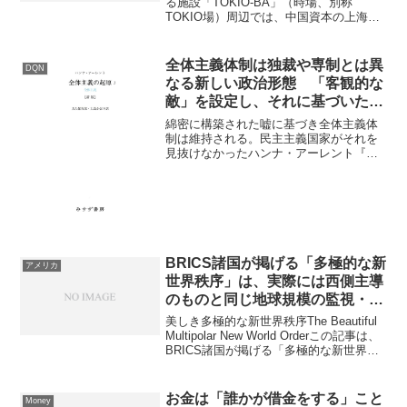
る施設「TOKIO-BA」（時場、別称
TOKIO場）周辺では、中国資本の上海電
力日本が運営するメガソーラー発電所が
複数設置され、開発が進められている。​
この地域は自衛隊駐屯地に近く、約60ヘ
全体主義体制は独裁や専制とは異
DQN
クタールの広大...
なる新しい政治形態 「客観的な
敵」を設定し、それに基づいた弾
圧や粛清を行う
綿密に構築された嘘に基づき全体主義体
制は維持される。民主主義国家がそれを
見抜けなかったハンナ・アーレント『全
体主義の起原』を読む 指導者の絶対的
無謬性 残る全体主義的傾向に警鐘 『全
体主義の起原』は反ユダヤ主義・帝国主
義・全体主義の三部構成...
BRICS諸国が掲げる「多極的な新
アメリカ
世界秩序」は、実際には西側主導
のものと同じ地球規模の監視・管
理社会
美しき多極的な新世界秩序The Beautiful
Multipolar New World Orderこの記事は、
BRICS諸国が掲げる「多極的な新世界秩
序」は、実際には西側主導のものと同じ
地球規模の監視・管理社会に過ぎず、
「より美しい」...
お金は「誰かが借金をする」こと
Money