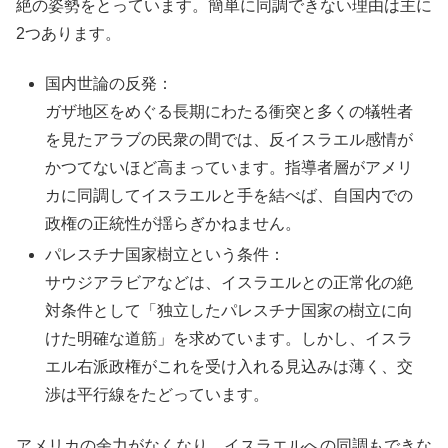
絶の姿勢をとっています。簡単に同調できない理由は主に
2つあります。
国内世論の反発：
ガザ地区をめぐる長期にわたる衝突と多くの犠牲者
を見たアラブの民衆の間では、反イスラエル感情が
かつてないほど高まっています。指導者層がアメリ
カに同調してイスラエルと手を結べば、自国内での
政権の正統性が揺らぎかねません。
パレスチナ国家樹立という条件：
サウジアラビアなどは、イスラエルとの正常化の絶
対条件として「独立したパレスチナ国家の樹立に向
けた明確な道筋」を求めています。しかし、イスラ
エル右派政権がこれを受け入れる見込みは薄く、交
渉は平行線をたどっています。
アメリカの余力がなくなり、イスラエルへの同調もできな