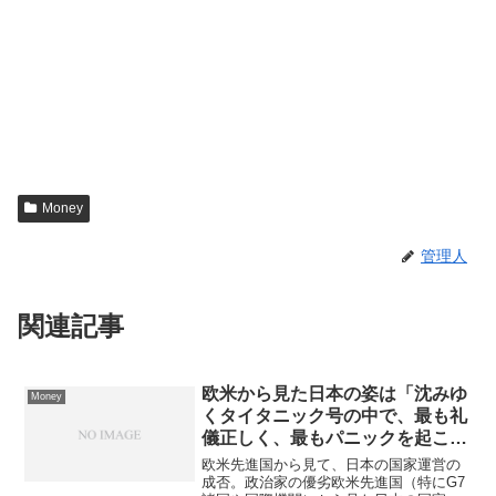
Money
管理人
関連記事
欧米から見た日本の姿は「沈みゆ
Money
くタイタニック号の中で、最も礼
儀正しく、最もパニックを起こさ
ずに過ごしている乗客」のような
欧米先進国から見て、日本の国家運営の
もの
成否。政治家の優劣欧米先進国（特にG7