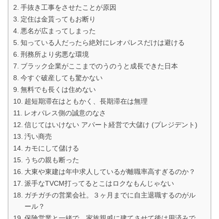
手抜き工事をさせたことが原因
定住は金貰ってもお断り
悪名が広まってしまった
知っている人だったら絶対にレオパレスだけは避ける
刑務所より劣悪な環境
ブラック企業がここまでのうのうと成長できた日本
今すぐ破産しても驚かない
無料でも長くは住めない
超短期滞在はともかく、長期滞在は無理
レオパレス側の誠意のなさ
信じてはいけない アパート経営で大儲け (プレジデント)
汚い商売
カモにして儲ける
うちの親も断った
大東や東建は年中求人しているが離職率高すぎるのか？
派手なTVCM打ってるとこはロクなもんじゃない
ガチガチの営業会社。３ヶ月までに自主退職するのがル
ール？
保険営業と一緒で、家族親戚に建てさせて後は用済みで