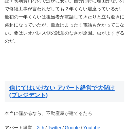
証＋初期費用なので遥かに安い。自分は特に理由がないの
で修繕工事が言われだしても２年くらい居座っているが、
最初の一年くらいは担当者が電話してきたりと立ち退きに
躍起になっていたが、最近はまったく電話もかかってこな
い。要はレオパレス側の誠意のなさが原因。虫がよすぎる
のだ。
信じてはいけない アパート経営で大儲け
(プレジデント)
本当に儲かるなら、不動産屋が建てるだろ
アパート経営
2ch
/
Twitter
/
Google
/
Youtube