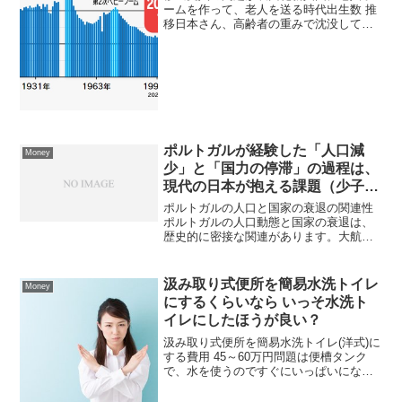
ームを作って、老人を送る時代出生数 推
移日本さん、高齢者の重みで沈没してい
く
ポルトガルが経験した「人口減
Money
少」と「国力の停滞」の過程は、
現代の日本が抱える課題（少子高
齢化、労働力不足）と類似
ポルトガルの人口と国家の衰退の関連性
ポルトガルの人口動態と国家の衰退は、
歴史的に密接な関連があります。大航海
時代の最盛期から衰退期にかけて、また
現代に至るまで、以下の3つの側面が関連
性として挙げられます。1. 歴史的衰退の
汲み取り式便所を簡易水洗トイレ
Money
要因（16世紀〜）...
にするくらいなら いっそ水洗ト
イレにしたほうが良い？
汲み取り式便所を簡易水洗トイレ(洋式)に
する費用 45～60万円問題は便槽タンク
で、水を使うのですぐにいっぱいになり
ます。汲み取りの回数が増えます。工事
費にプラスして汲み取りの費用も上がり