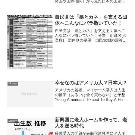
諸国や国際機関）から見た日本の国家運
営と政治家に対する評価は、一言で言え
ば「極めて高い安定性への称賛」と「長
期的な戦略欠如への落胆」という二極化
自民党は「票とカネ」を支える団
Money
されたものです。あなた...
体へこんなにバラ撒いていた！
自民党は「票とカネ」を支える団体へこ
んなにバラ撒いていた！分野 組織名(会
員数) 団体側の要望 自民党側の回答
組織内議員の得票数補助金等の計上 マイ
ナンバー 日本行政書士会連合会(5万
1619人、 1356法人) マイナンバーカード
交付事...
幸せなのはアメリカ人？日本人？
Money
アメリカの若者、マイホーム購入は人生
の後半（あるいは全く買わない）と予想
Young Americans Expect To Buy A Home
Later In Life (Or Not At All)アメリカの若
者の間で、高騰する住宅...
新興国に老人ホームを作って、老
Money
人を送る時代
移民受入の問題が表面化新興国に老人ホ